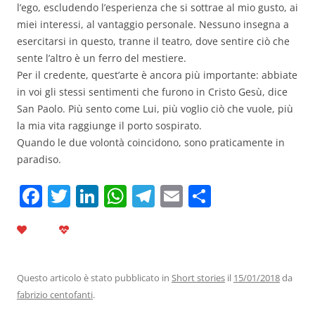
l’ego, escludendo l’esperienza che si sottrae al mio gusto, ai
miei interessi, al vantaggio personale. Nessuno insegna a
esercitarsi in questo, tranne il teatro, dove sentire ciò che
sente l’altro è un ferro del mestiere.
Per il credente, quest’arte è ancora più importante: abbiate
in voi gli stessi sentimenti che furono in Cristo Gesù, dice
San Paolo. Più sento come Lui, più voglio ciò che vuole, più
la mia vita raggiunge il porto sospirato.
Quando le due volontà coincidono, sono praticamente in
paradiso.
F
T
Li
W
T
E
C
a
w
n
h
el
m
o
c
itt
k
at
e
ai
n
e
er
e
s
gr
l
di
b
dI
A
a
vi
Questo articolo è stato pubblicato in
Short stories
il
15/01/2018
da
fabrizio centofanti
.
o
n
p
m
di