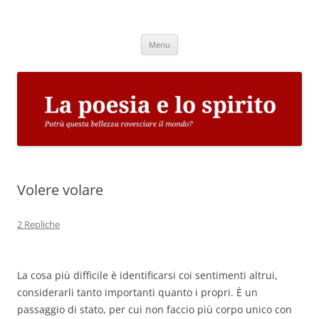
Vai
al
La poesia e lo spirito
contenuto
Potrà questa bellezza rovesciare il mondo?
Menu
Volere volare
2 Repliche
La cosa più difficile è identificarsi coi sentimenti altrui,
considerarli tanto importanti quanto i propri. È un
passaggio di stato, per cui non faccio più corpo unico con