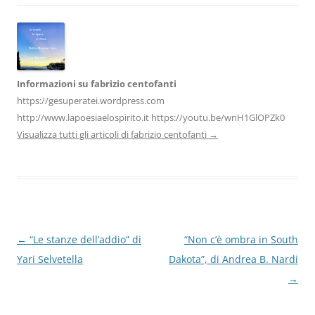
o
p
k
Informazioni su fabrizio centofanti
https://gesuperatei.wordpress.com
http://www.lapoesiaelospirito.it https://youtu.be/wnH1GlOPZk0
Visualizza tutti gli articoli di fabrizio centofanti
→
Navigazione
←
“Le stanze dell’addio” di
“Non c’è ombra in South
articolo
Yari Selvetella
Dakota”, di Andrea B. Nardi
→