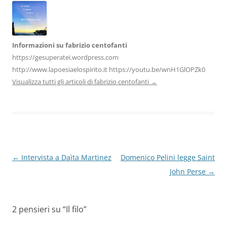
k
Informazioni su fabrizio centofanti
https://gesuperatei.wordpress.com
http://www.lapoesiaelospirito.it https://youtu.be/wnH1GlOPZk0
Visualizza tutti gli articoli di fabrizio centofanti
→
Navigazione
←
Intervista a Daìta Martinez
Domenico Pelini legge Saint
articolo
John Perse
→
2 pensieri su “
Il filo
”