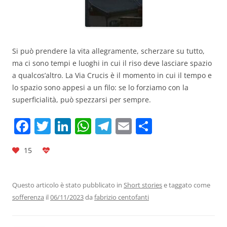
Si può prendere la vita allegramente, scherzare su tutto,
ma ci sono tempi e luoghi in cui il riso deve lasciare spazio
a qualcos’altro. La Via Crucis è il momento in cui il tempo e
lo spazio sono appesi a un filo: se lo forziamo con la
superficialità, può spezzarsi per sempre.
F
T
Li
W
T
E
C
a
w
n
h
el
m
o
15
c
itt
k
at
e
ai
n
e
er
e
s
gr
l
di
b
dI
A
a
vi
Questo articolo è stato pubblicato in
Short stories
e taggato come
sofferenza
il
06/11/2023
da
fabrizio centofanti
o
n
p
m
di
o
p