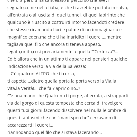
che ora però ti ha cancellato il percorso che avevi
segnato,come nella fiaba, e che ti avrebbe portato in salvo,
all’entrata o all’uscita di quel tunnel, di quel labirinto che
qualcuno è riuscito a costruirti intorno,facendoti credere
che stesse ricamando fiori e palme di un immaginario e
magnifico eden,ma che ti ha inaridito il cuore,….mentre
tagliava quel filo che ancora ti teneva appeso,
legato,unito,così precariamente a quella “”Certezza”!…
Ed è allora che in un attimo ti appare nei pensieri qualche
indicazione verso la via della Salvezza:
…C’è qualcun ALTRO che ti cerca,
ti aspetta,…dietro quella porta,la porta verso la Via,la
Vita,la Verità!… che fai? apri? o no..?
C’è una mano che Qualcuno ti porge, afferrala, a strapparti
via dal gorgo di questa tempesta che cerca di travolgere
questi tuoi giorni,facendo dissolvere nel nulla le ombre di
questi fantasmi che con “mani sporche” cercavano di
accarezzarti il cuore!…
riannodando quel filo che si stava lacerando…