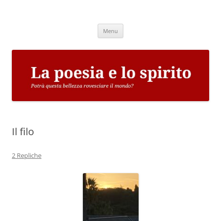
Vai
al
La poesia e lo spirito
contenuto
Potrà questa bellezza rovesciare il mondo?
Menu
Il filo
2 Repliche