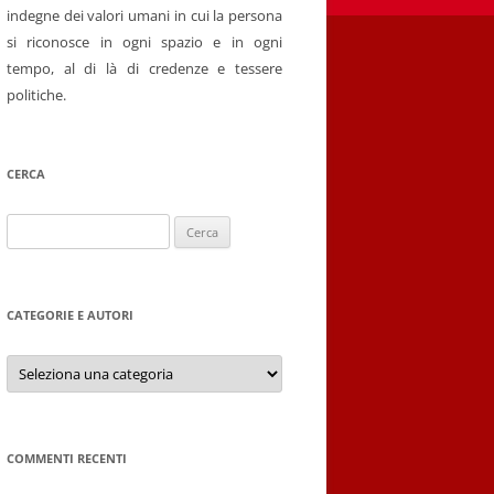
indegne dei valori umani in cui la persona
si riconosce in ogni spazio e in ogni
tempo, al di là di credenze e tessere
politiche.
CERCA
Ricerca
per:
CATEGORIE E AUTORI
Categorie
e
autori
COMMENTI RECENTI