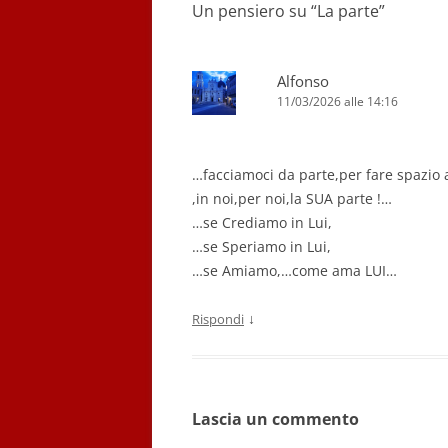
Un pensiero su “
La parte
”
Alfonso
11/03/2026 alle 14:16
…facciamoci da parte,per fare spazio a 
,in noi,per noi,la SUA parte !…
…se Crediamo in Lui,
…se Speriamo in Lui,
…se Amiamo,…come ama LUI…
↓
Rispondi
Lascia un commento