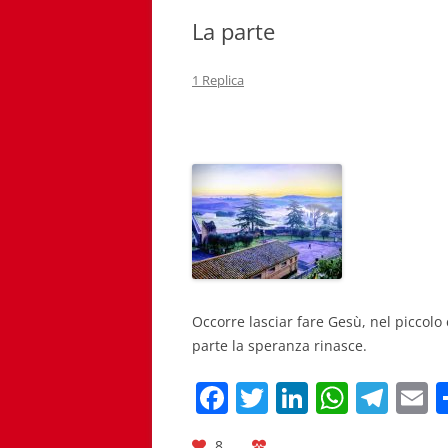
La parte
1 Replica
Occorre lasciar fare Gesù, nel piccolo
parte la speranza rinasce.
F
T
Li
W
T
E
a
w
n
h
el
8