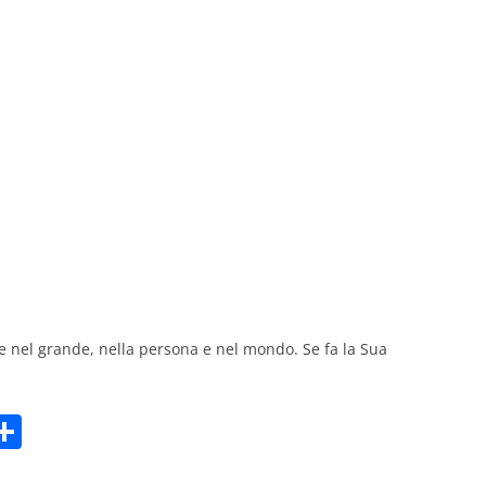
GIOVANNI NUSCIS
GUIDO MICHELONE
KIKA BOHR
MARINO MAGLIANI
MATTEO TELARA
MONICA MAZZITELLI
PASQUALE VITAGLIANO
 e nel grande, nella persona e nel mondo. Se fa la Sua
RICCARDO FERRAZZI
ROBERTO PLEVANO
C
STEFANIE GOLISCH
m
o