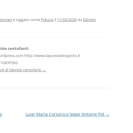
i
n
di
vi
stories
e taggato come
Fiducia
il
11/03/2026
da
fabrizio
di
izio centofanti
ordpress.com http://www.lapoesiaelospirito.it
H1GlOPZk0
icoli di fabrizio centofanti
→
Fo
Luigi Maria Corsanico legge Antoine Pol
→