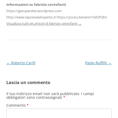
Informazioni su fabrizio centofanti
https://gesuperatei.wordpress.com
http://www.lapoesiaelospirito.it https://youtu.be/wnH1GlOPZk0
Visualizza tutti gli articoli di fabrizio centofanti
→
Navigazione
←
Roberto Carifi
Paolo Ruffilli
→
articolo
Lascia un commento
Il tuo indirizzo email non sarà pubblicato.
I campi
obbligatori sono contrassegnati
*
Commento
*