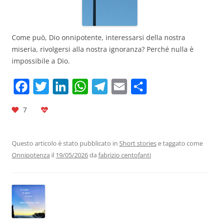
Come può, Dio onnipotente, interessarsi della nostra
miseria, rivolgersi alla nostra ignoranza? Perché nulla è
impossibile a Dio.
F
T
Li
W
T
E
C
a
w
n
h
el
m
o
7
c
itt
k
at
e
ai
n
e
er
e
s
gr
l
di
b
dI
A
a
vi
Questo articolo è stato pubblicato in
Short stories
e taggato come
Onnipotenza
il
19/05/2026
da
fabrizio centofanti
o
n
p
m
di
o
p
k