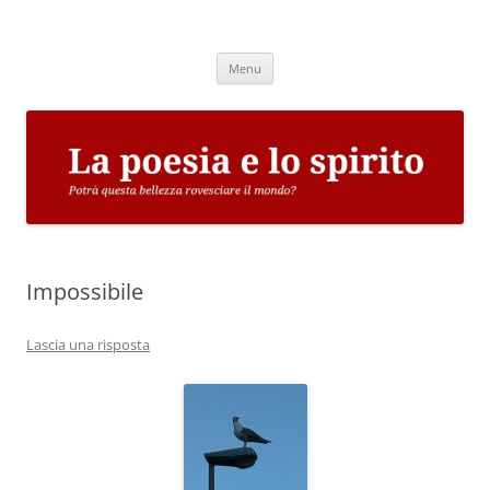
Vai
al
La poesia e lo spirito
contenuto
Potrà questa bellezza rovesciare il mondo?
Menu
Impossibile
Lascia una risposta