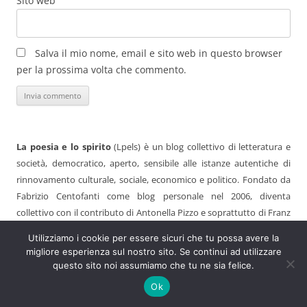
Sito web
Salva il mio nome, email e sito web in questo browser
per la prossima volta che commento.
La poesia e lo spirito
(Lpels) è un blog collettivo di letteratura e
società, democratico, aperto, sensibile alle istanze autentiche di
rinnovamento culturale, sociale, economico e politico. Fondato da
Fabrizio Centofanti come blog personale nel 2006, diventa
collettivo con il contributo di Antonella Pizzo e soprattutto di Franz
Krauspenhaar. Universalmente noto per la sua capacità di
Utilizziamo i cookie per essere sicuri che tu possa avere la
accoglienza, Lpels ha ospitato e ospita contributi di grande
migliore esperienza sul nostro sito. Se continui ad utilizzare
spessore – facilmente raggiungibili attraverso la funzione “ricerca”.
questo sito noi assumiamo che tu ne sia felice.
Aspira, in tal modo, a essere una presenza efficace nel panorama
Ok
culturale italiano e possibilmente uno strumento di cambiamento e