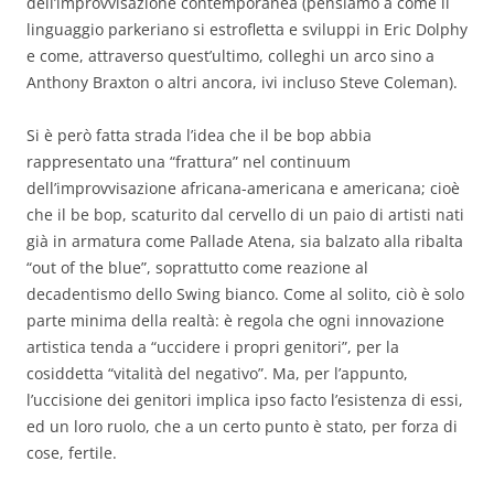
dell’improvvisazione contemporanea (pensiamo a come il
linguaggio parkeriano si estrofletta e sviluppi in Eric Dolphy
e come, attraverso quest’ultimo, colleghi un arco sino a
Anthony Braxton o altri ancora, ivi incluso Steve Coleman).
Si è però fatta strada l’idea che il be bop abbia
rappresentato una “frattura” nel continuum
dell’improvvisazione africana-americana e americana; cioè
che il be bop, scaturito dal cervello di un paio di artisti nati
già in armatura come Pallade Atena, sia balzato alla ribalta
“out of the blue”, soprattutto come reazione al
decadentismo dello Swing bianco. Come al solito, ciò è solo
parte minima della realtà: è regola che ogni innovazione
artistica tenda a “uccidere i propri genitori”, per la
cosiddetta “vitalità del negativo”. Ma, per l’appunto,
l’uccisione dei genitori implica ipso facto l’esistenza di essi,
ed un loro ruolo, che a un certo punto è stato, per forza di
cose, fertile.