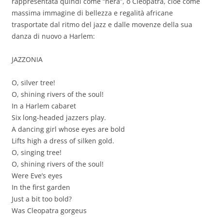
rappresentata quindi come “nera”, o Cleopatra, cioè come
massima immagine di bellezza e regalità africane
trasportate dal ritmo del jazz e dalle movenze della sua
danza di nuovo a Harlem:
JAZZONIA
O, silver tree!
O, shining rivers of the soul!
In a Harlem cabaret
Six long-headed jazzers play.
A dancing girl whose eyes are bold
Lifts high a dress of silken gold.
O, singing tree!
O, shining rivers of the soul!
Were Eve’s eyes
In the first garden
Just a bit too bold?
Was Cleopatra gorgeus