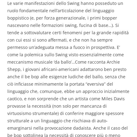
Le varie manifestazioni dello Swing hanno posseduto un
ruolo fondamentale nell’articolazione del linguaggio
boppistico (e, per forza generazionale, i primi bopper
nascevano nelle formazioni swing, fucina di base…). Si
tende a sottovalutare certi fenomeni per la grande rapidità
con cui essi si sono affermati, e che non ha sempre
permesso un’adeguata messa a fuoco in prospettiva. E’
come la polemica sullo Swing visto essenzialmente come
meccanismo musicale ‘da ballo’…Come racconta Archie
Shepp, i giovani africani-americani adattarono ben presto
anche il be bop alle esigenze ludiche del ballo, senza che
ciò inficiasse minimamente la portata “eversiva” del
linguaggio che, comunque, ebbe un approccio inizialmente
caotico, e non sorprende che un artista come Miles Davis
provasse la necessità (non solo per mancanza di
virtuosismo strumentale) di conferire maggiore spessore
strutturale a un linguaggio che rischiava di auto-
emarginarsi nella provocazione dadaista. Anche il caso del
be bop sottolinea la necessità di conoscere più o meno