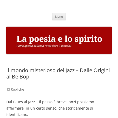
Vai
al
La poesia e lo spirito
contenuto
Potrà questa bellezza rovesciare il mondo?
Menu
Il mondo misterioso del Jazz – Dalle Origini
al Be Bop
15 Repliche
Dal Blues al Jazz… il passo è breve, anzi possiamo
affermare, in un certo senso, che storicamente si
identificano.