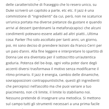
delle caratteristiche di fraseggio che lo resero unico, su
Duke scriverò un capitolo a parte, etc etc. Il jazz è una
commistione di “ingredienti” da cui, però, non ne scaturice
un’unica portata ma diverse pietanze da gustare e quando
arrivi al dessert (perdonami la metafora)capisci che alcuni
condimenti potevano essere adatti ad altri piatti…Ultima
cosa: Parker l’ho solo ascoltato per tanti anni, un giorno,
poi, mi sono deciso di prendere lezioni da Franco Cerri per
un paio d’anni. Alla fine leggere e interpretare lo spartito di
Donna Lee era diventata per il sottoscritto un’autentica
goduria. Potenza del be-bop, ogni volta poter dare degli
accenti diversi trasformava il motivo senza modificarne il
ritmo primario. Il jazz è energia, cambio delle dinamiche,
sovrapposizioni contrappuntistiche, questi gli ingredienti
che percepisci nell’ascolto ma che puoi variare a tuo
piacimento, non c’è limite, il limite lo stabiliamo noi.
Nessuno pretende di insegnare una metodica. Si mettono
sul campo tutti gli strumenti necessari a una prima facile