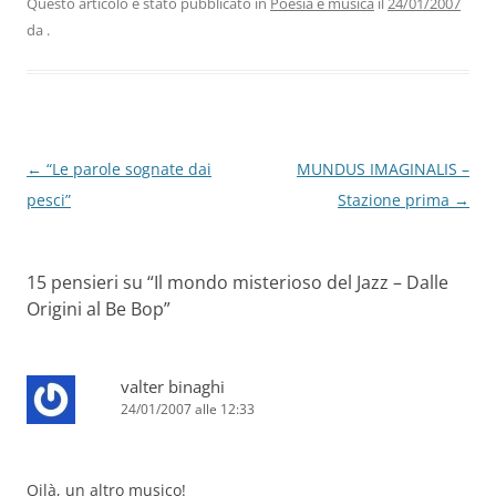
b
dI
A
a
vi
Questo articolo è stato pubblicato in
Poesia e musica
il
24/01/2007
da
.
o
n
p
m
di
o
p
k
Navigazione
←
“Le parole sognate dai
MUNDUS IMAGINALIS –
articolo
pesci”
Stazione prima
→
15 pensieri su “
Il mondo misterioso del Jazz – Dalle
Origini al Be Bop
”
valter binaghi
24/01/2007 alle 12:33
Oilà, un altro musico!