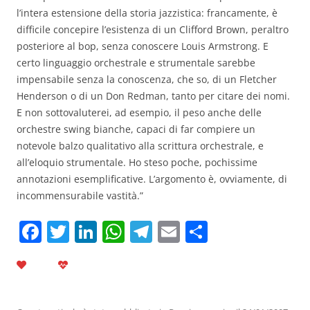
l’intera estensione della storia jazzistica: francamente, è
difficile concepire l’esistenza di un Clifford Brown, peraltro
posteriore al bop, senza conoscere Louis Armstrong. E
certo linguaggio orchestrale e strumentale sarebbe
impensabile senza la conoscenza, che so, di un Fletcher
Henderson o di un Don Redman, tanto per citare dei nomi.
E non sottovaluterei, ad esempio, il peso anche delle
orchestre swing bianche, capaci di far compiere un
notevole balzo qualitativo alla scrittura orchestrale, e
all’eloquio strumentale. Ho steso poche, pochissime
annotazioni esemplificative. L’argomento è, ovviamente, di
incommensurabile vastità.”
F
T
Li
W
T
E
C
a
w
n
h
el
m
o
c
itt
k
at
e
ai
n
e
er
e
s
gr
l
di