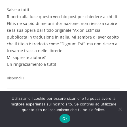
Salve a tutti.
Riporto alla luce questo vecchio post per chiedere a chi di
Elitis ne sa più di me un’informazione: non riesco a capire
se la sua opera dal titolo originale “Axion Esti” sia
pubblicata in traduzione in Italia. Mi sembra di aver capito
che il titolo è tradotto come “Dignum Est”, ma non riesco a
trovarne traccia nelle librerie.
Mi sapreste aiutare?
Un ringraziamento a tutti!
↓
Rispondi
Utilizziamo i cookie per essere sicuri che tu possa avere la
ettore
migliore esperienza sul nostro sito. Se continui ad utilizzare
06/04/2011 alle 11:30
questo sito noi assumiamo che tu ne sia felice.
Ok
axion esti non è stato mai pubblicato in italiano. ho