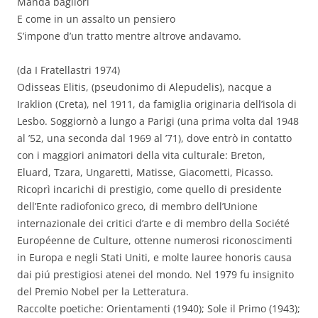
Manda bagliori
E come in un assalto un pensiero
S’impone d’un tratto mentre altrove andavamo.
(da I Fratellastri 1974)
Odisseas Elitis, (pseudonimo di Alepudelis), nacque a
Iraklion (Creta), nel 1911, da famiglia originaria dell’isola di
Lesbo. Soggiornò a lungo a Parigi (una prima volta dal 1948
al ’52, una seconda dal 1969 al ’71), dove entrò in contatto
con i maggiori animatori della vita culturale: Breton,
Eluard, Tzara, Ungaretti, Matisse, Giacometti, Picasso.
Ricoprì incarichi di prestigio, come quello di presidente
dell’Ente radiofonico greco, di membro dell’Unione
internazionale dei critici d’arte e di membro della Société
Européenne de Culture, ottenne numerosi riconoscimenti
in Europa e negli Stati Uniti, e molte lauree honoris causa
dai piú prestigiosi atenei del mondo. Nel 1979 fu insignito
del Premio Nobel per la Letteratura.
Raccolte poetiche: Orientamenti (1940); Sole il Primo (1943);