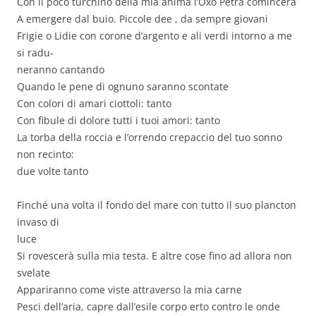
Con il poco turchino della mia anima l’Oxo Petra comincerà
A emergere dal buio. Piccole dee , da sempre giovani
Frigie o Lidie con corone d’argento e ali verdi intorno a me
si radu-
neranno cantando
Quando le pene di ognuno saranno scontate
Con colori di amari ciottoli: tanto
Con fibule di dolore tutti i tuoi amori: tanto
La torba della roccia e l’orrendo crepaccio del tuo sonno
non recinto:
due volte tanto
Finché una volta il fondo del mare con tutto il suo plancton
invaso di
luce
Si rovescerà sulla mia testa. E altre cose fino ad allora non
svelate
Appariranno come viste attraverso la mia carne
Pesci dell’aria, capre dall’esile corpo erto contro le onde