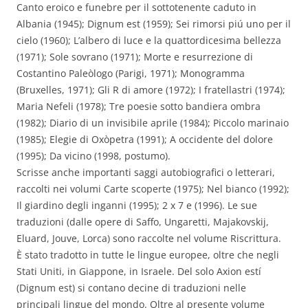
Canto eroico e funebre per il sottotenente caduto in
Albania (1945); Dignum est (1959); Sei rimorsi piú uno per il
cielo (1960); L’albero di luce e la quattordicesima bellezza
(1971); Sole sovrano (1971); Morte e resurrezione di
Costantino Paleòlogo (Parigi, 1971); Monogramma
(Bruxelles, 1971); Gli R di amore (1972); I fratellastri (1974);
Maria Nefeli (1978); Tre poesie sotto bandiera ombra
(1982); Diario di un invisibile aprile (1984); Piccolo marinaio
(1985); Elegie di Oxòpetra (1991); A occidente del dolore
(1995); Da vicino (1998, postumo).
Scrisse anche importanti saggi autobiografici o letterari,
raccolti nei volumi Carte scoperte (1975); Nel bianco (1992);
Il giardino degli inganni (1995); 2 x 7 e (1996). Le sue
traduzioni (dalle opere di Saffo, Ungaretti, Majakovskij,
Eluard, Jouve, Lorca) sono raccolte nel volume Riscrittura.
È stato tradotto in tutte le lingue europee, oltre che negli
Stati Uniti, in Giappone, in Israele. Del solo Axion estí
(Dignum est) si contano decine di traduzioni nelle
principali lingue del mondo. Oltre al presente volume