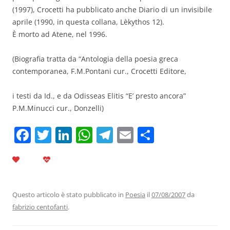
(1997), Crocetti ha pubblicato anche Diario di un invisibile
aprile (1990, in questa collana, Lèkythos 12).
È morto ad Atene, nel 1996.
(Biografia tratta da “Antologia della poesia greca
contemporanea, F.M.Pontani cur., Crocetti Editore,
i testi da Id., e da Odisseas Elitis “E’ presto ancora”
P.M.Minucci cur., Donzelli)
F
T
Li
W
T
E
C
a
w
n
h
el
m
o
c
itt
k
at
e
ai
n
e
er
e
s
gr
l
di
b
dI
A
a
vi
Questo articolo è stato pubblicato in
Poesia
il
07/08/2007
da
fabrizio centofanti
.
o
n
p
m
di