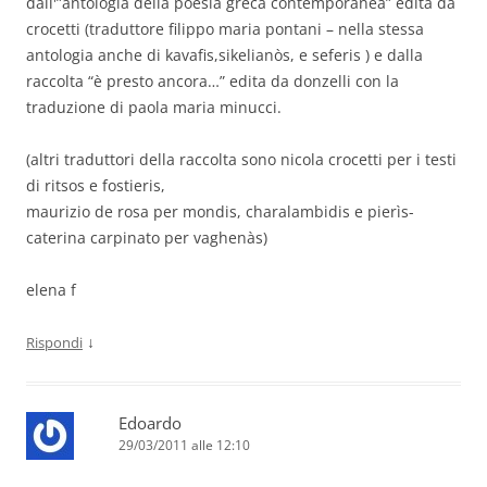
dall'”antologia della poesia greca contemporanea” edita da
crocetti (traduttore filippo maria pontani – nella stessa
antologia anche di kavafis,sikelianòs, e seferis ) e dalla
raccolta “è presto ancora…” edita da donzelli con la
traduzione di paola maria minucci.
(altri traduttori della raccolta sono nicola crocetti per i testi
di ritsos e fostieris,
maurizio de rosa per mondis, charalambidis e pierìs-
caterina carpinato per vaghenàs)
elena f
↓
Rispondi
Edoardo
29/03/2011 alle 12:10