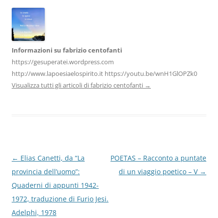
o
p
k
Informazioni su fabrizio centofanti
https://gesuperatei.wordpress.com
http://www.lapoesiaelospirito.it https://youtu.be/wnH1GlOPZk0
Visualizza tutti gli articoli di fabrizio centofanti
→
Navigazione
←
Elias Canetti, da “La
POETAS – Racconto a puntate
articolo
provincia dell’uomo”:
di un viaggio poetico – V
→
Quaderni di appunti 1942-
1972, traduzione di Furio Jesi.
Adelphi, 1978