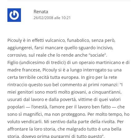
Renata
26/02/2008 alle 10:21
Picouly è in effetti vulcanico, funabolico, senza però,
aggiungerei, farsi mancare quello sguardo incisivo,
corrosivo, sul reale che lo rende anche “sociale”.
Figlio (undicesimo di tredici) di un operaio martinicano e di
madre francese, Picouly si è a lungo interrogato su una
certa terribile cecità tutta europea. In giro per la rete
rintraccio questo suo bel commento ai primi romanzi: “I
miei genitori sono morti molto giovani, a cinquant’anni,
usurati dal lavoro e dalla povertà, vittime di quei valori
popolari — l’onestà, l’amore per il lavoro ben fatto — che
sono sì magnifici, ma non proteggono. Per molto tempo, ho
voluto vendicarli. Mi sentivo dalla parte della rivolta. Per
affrontare la loro storia, che malgrado tutto è una bella
storia, dovevo prima purgarmi di tutto questo”.