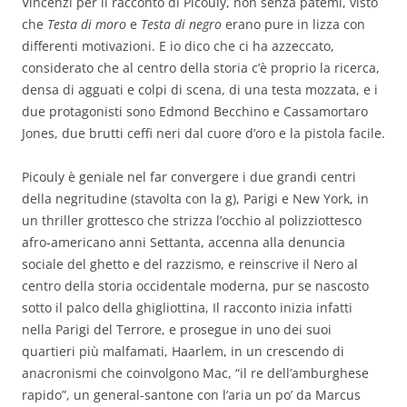
Vincenzi per il racconto di Picouly, non senza patemi, visto
che
Testa di moro
e
Testa di negro
erano pure in lizza con
differenti motivazioni. E io dico che ci ha azzeccato,
considerato che al centro della storia c’è proprio la ricerca,
densa di agguati e colpi di scena, di una testa mozzata, e i
due protagonisti sono Edmond Becchino e Cassamortaro
Jones, due brutti ceffi neri dal cuore d’oro e la pistola facile.
Picouly è geniale nel far convergere i due grandi centri
della negritudine (stavolta con la g), Parigi e New York, in
un thriller grottesco che strizza l’occhio al polizziottesco
afro-americano anni Settanta, accenna alla denuncia
sociale del ghetto e del razzismo, e reinscrive il Nero al
centro della storia occidentale moderna, pur se nascosto
sotto il palco della ghigliottina, Il racconto inizia infatti
nella Parigi del Terrore, e prosegue in uno dei suoi
quartieri più malfamati, Haarlem, in un crescendo di
anacronismi che coinvolgono Mac, “il re dell’amburghese
rapido”, un general-santone con l’aria un po’ da Marcus