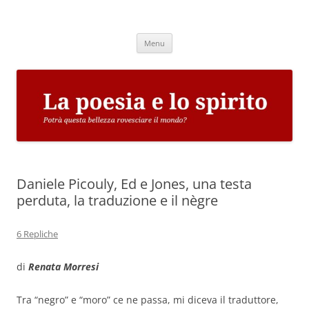
Vai
al
La poesia e lo spirito
contenuto
Potrà questa bellezza rovesciare il mondo?
Menu
Daniele Picouly, Ed e Jones, una testa
perduta, la traduzione e il nègre
6 Repliche
di
Renata Morresi
Tra “negro” e “moro” ce ne passa, mi diceva il traduttore,