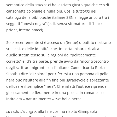
semantico della “razza” ci ha lasciato giusto qualche eco di
canzonetta coloniale e nulla più. Così a tutt’oggi nel
catalogo delle biblioteche italiane SBN si legge ancora tra i
soggetti “poesia negra” (e, lì, senza sfumature di “black
pride”, intendiamoci).
Solo recentemente si è acceso un (tenue) dibattito nostrano
sul lessico delle identità, che, in certa misura, ricalca
quello statunitense sulle ragioni del “politicamente
corretto” e, d’altra parte, prende avvio dall’incontroscontro
degli scrittori migranti con l’italiano. Come ricorda Ribka
Sibathu dire “di colore” per riferirsi a una persona di pelle
nera può risultare alla fin fine più sgradevole e sprezzante
dell’usare il semplice “nera”. Che infatti l’autrice riprende
giocosamente e fieramente in una poesia in romanesco
intitolata – naturalmente! – “So’ bella nera”.
La testa del negro
, alla fine così ha risolto Giampaolo