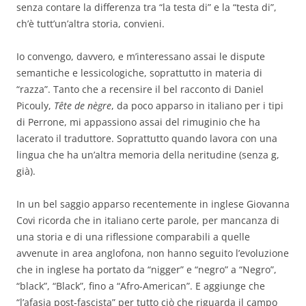
senza contare la differenza tra “la testa di” e la “testa di”,
ch’è tutt’un’altra storia, convieni.
Io convengo, davvero, e m’interessano assai le dispute
semantiche e lessicologiche, soprattutto in materia di
“razza”. Tanto che a recensire il bel racconto di Daniel
Picouly,
Tête de nègre
, da poco apparso in italiano per i tipi
di Perrone, mi appassiono assai del rimuginio che ha
lacerato il traduttore. Soprattutto quando lavora con una
lingua che ha un’altra memoria della neritudine (senza g,
già).
In un bel saggio apparso recentemente in inglese Giovanna
Covi ricorda che in italiano certe parole, per mancanza di
una storia e di una riflessione comparabili a quelle
avvenute in area anglofona, non hanno seguito l’evoluzione
che in inglese ha portato da “nigger” e “negro” a “Negro”,
“black”, “Black”, fino a “Afro-American”. E aggiunge che
“l’afasia post-fascista” per tutto ciò che riguarda il campo