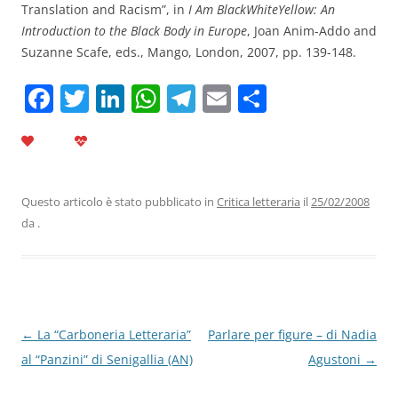
Translation and Racism”, in
I Am BlackWhiteYellow: An
Introduction to the Black Body in Europe
, Joan Anim-Addo and
Suzanne Scafe, eds., Mango, London, 2007, pp. 139-148.
F
T
Li
W
T
E
C
a
w
n
h
el
m
o
c
itt
k
at
e
ai
n
e
er
e
s
gr
l
di
b
dI
A
a
vi
Questo articolo è stato pubblicato in
Critica letteraria
il
25/02/2008
da
.
o
n
p
m
di
o
p
k
Navigazione
←
La “Carboneria Letteraria”
Parlare per figure – di Nadia
articolo
al “Panzini” di Senigallia (AN)
Agustoni
→