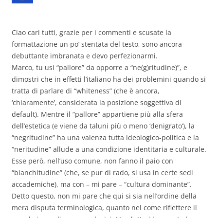
Ciao cari tutti, grazie per i commenti e scusate la
formattazione un po’ stentata del testo, sono ancora
debuttante imbranata e devo perfezionarmi.
Marco, tu usi “pallore” da opporre a “ne(g)ritudine)”, e
dimostri che in effetti l’italiano ha dei problemini quando si
tratta di parlare di “whiteness” (che è ancora,
‘chiaramente’, considerata la posizione soggettiva di
default). Mentre il “pallore” appartiene più alla sfera
dell’estetica (e viene da taluni più o meno ‘denigrato’), la
“negritudine” ha una valenza tutta ideologico-politica e la
“neritudine” allude a una condizione identitaria e culturale.
Esse però, nell’uso comune, non fanno il paio con
“bianchitudine” (che, se pur di rado, si usa in certe sedi
accademiche), ma con – mi pare – “cultura dominante”.
Detto questo, non mi pare che qui si sia nell’ordine della
mera disputa terminologica, quanto nel come riflettere il