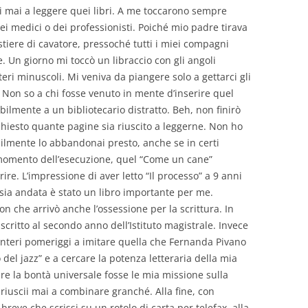
ii mai a leggere quei libri. A me toccarono sempre
, dei medici o dei professionisti. Poiché mio padre tirava
stiere di cavatore, pressoché tutti i miei compagni
 Un giorno mi toccò un libraccio con gli angoli
teri minuscoli. Mi veniva da piangere solo a gettarci gli
. Non so a chi fosse venuto in mente d’inserire quel
bilmente a un bibliotecario distratto. Beh, non finirò
 chiesto quante pagine sia riuscito a leggerne. Non ho
bilmente lo abbandonai presto, anche se in certi
momento dell’esecuzione, quel “Come un cane”
re. L’impressione di aver letto “Il processo” a 9 anni
a andata è stato un libro importante per me.
n che arrivò anche l’ossessione per la scrittura. In
ritto al secondo anno dell’Istituto magistrale. Invece
 interi pomeriggi a imitare quella che Fernanda Pivano
del jazz” e a cercare la potenza letteraria della mia
re la bontà universale fosse le mia missione sulla
 riuscii mai a combinare granché. Alla fine, con
reve che scrissi su un rotolo di carta per telefax, alla