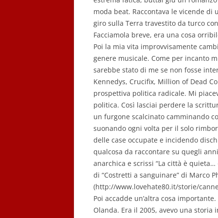
moda beat. Raccontava le vicende di u
giro sulla Terra travestito da turco co
Facciamola breve, era una cosa orribil
Poi la mia vita improvvisamente cambi
genere musicale. Come per incanto mi s
sarebbe stato di me se non fosse int
Kennedys, Crucifix, Million of Dead C
prospettiva politica radicale. Mi piace
politica. Così lasciai perdere la scritt
un furgone scalcinato camminando con 
suonando ogni volta per il solo rimb
delle case occupate e incidendo disc
qualcosa da raccontare su quegli anni 
anarchica e scrissi “La città è quieta
di “Costretti a sanguinare” di Marco Ph
(http://www.lovehate80.it/storie/canne
Poi accadde un’altra cosa importante. U
Olanda. Era il 2005, avevo una storia 