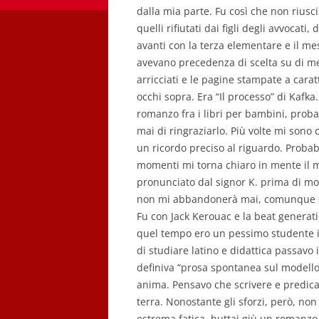
dalla mia parte. Fu così che non riusc
quelli rifiutati dai figli degli avvocati
avanti con la terza elementare e il me
avevano precedenza di scelta su di me.
arricciati e le pagine stampate a carat
occhi sopra. Era “Il processo” di Kafka
romanzo fra i libri per bambini, proba
mai di ringraziarlo. Più volte mi sono
un ricordo preciso al riguardo. Proba
momenti mi torna chiaro in mente il 
pronunciato dal signor K. prima di mori
non mi abbandonerà mai, comunque si
Fu con Jack Kerouac e la beat generatio
quel tempo ero un pessimo studente isc
di studiare latino e didattica passavo
definiva “prosa spontanea sul modello 
anima. Pensavo che scrivere e predica
terra. Nonostante gli sforzi, però, non
estrema fatica, buttai giù un romanzo b