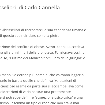
sselibri. di Carlo Cannella.
GIOVANNI NUSCIS
GUIDO MICHELONE
KIKA BOHR
 vibrisselibri di raccontarci la sua esperienza umana e
i di questo suo noir duro come la pietra.
MARINO MAGLIANI
ezione del conflitto di classe. Avevo 9 anni. Succedeva
MATTEO TELARA
a gli alunni i libri della biblioteca. Funzionava così: lui
e so, “L’ultimo dei Mohicani” o “Il libro della giungla” o
MONICA MAZZITELLI
PASQUALE VITAGLIANO
la mano. Se c’erano più bambini che volevano leggerlo
RICCARDO FERRAZZI
arlo in base a quelle che definiva “valutazioni di
oscienzioso esame da parte sua si acciambellava come
ROBERTO PLEVANO
nsiderazioni di varia natura: una prettamente
STEFANIE GOLISCH
he si potrebbe definire “soggezione psicologica” e una
adismo, insomma un tipo di roba che non stava mai