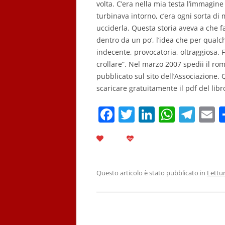
volta. C’era nella mia testa l’immagin
turbinava intorno, c’era ogni sorta di 
ucciderla. Questa storia aveva a che f
dentro da un po’, l’idea che per qual
indecente, provocatoria, oltraggiosa. 
crollare”. Nel marzo 2007 spedii il ro
pubblicato sul sito dell’Associazione. 
scaricare gratuitamente il pdf del libr
F
T
Li
W
T
E
a
w
n
h
el
c
itt
k
at
e
a
e
er
e
s
gr
l
b
dI
A
a
Questo articolo è stato pubblicato in
Lettu
o
n
p
m
o
p