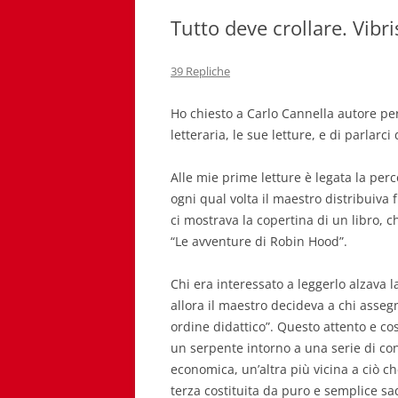
Tutto deve crollare. Vibri
39 Repliche
Ho chiesto a Carlo Cannella autore per
letteraria, le sue letture, e di parlarc
Alle mie prime letture è legata la perc
ogni qual volta il maestro distribuiva fr
ci mostrava la copertina di un libro, ch
“Le avventure di Robin Hood”.
Chi era interessato a leggerlo alzava 
allora il maestro decideva a chi assegn
ordine didattico”. Questo attento e c
un serpente intorno a una serie di co
economica, un’altra più vicina a ciò c
terza costituita da puro e semplice s