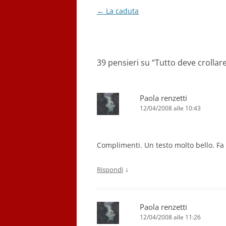
k
Navigazione
←
La caduta
articolo
39 pensieri su “
Tutto deve crollare.
Paola renzetti
12/04/2008 alle 10:43
Complimenti. Un testo molto bello. Fa v
↓
Rispondi
Paola renzetti
12/04/2008 alle 11:26