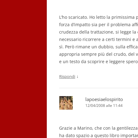
L’ho scaricato. Ho letto la primissim
forza d’impatto sia per il problema aff
crudezza della trattazione, si legge
necessario ricorrere a certi termini e
sì. Però rimane un dubbio, sulla effica
appropria sempre più del crudo, del
e un testo da scoprire e leggere spero
↓
Rispondi
lapoesiaelospirito
12/04/2008 alle 11:44
Grazie a Marino, che con la gentilezz
ha dato spazio a questo libro importa