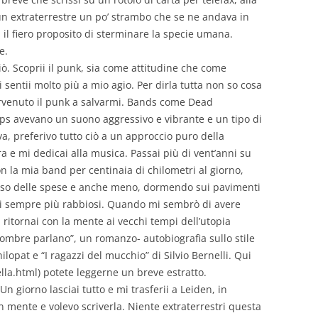
n extraterrestre un po’ strambo che se ne andava in
n il fiero proposito di sterminare la specie umana.
e.
ò. Scoprii il punk, sia come attitudine che come
entii molto più a mio agio. Per dirla tutta non so cosa
ervenuto il punk a salvarmi. Bands come Dead
ops avevano un suono aggressivo e vibrante e un tipo di
va, preferivo tutto ciò a un approccio puro della
ura e mi dedicai alla musica. Passai più di vent’anni su
la mia band per centinaia di chilometri al giorno,
orso delle spese e anche meno, dormendo sui pavimenti
hi sempre più rabbiosi. Quando mi sembrò di avere
ritornai con la mente ai vecchi tempi dell’utopia
… ombre parlano”, un romanzo- autobiografia sullo stile
ilopat e “I ragazzi del mucchio” di Silvio Bernelli. Qui
lla.html) potete leggerne un breve estratto.
n giorno lasciai tutto e mi trasferii a Leiden, in
in mente e volevo scriverla. Niente extraterrestri questa