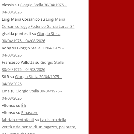
Alessia
su
Giorgio Stella 30/04/1975 –
04/08/2026
Luigi Maria Corsanico
su
Luigi Maria
Corsanico legge Federico Garcìa Lorca. 34
giselda pontesilli
su
Giorgio Stella
30/04/1975 – 04/08/2026
Roby
su
Giorgio Stella 30/04/1975 –
04/08/2026
Francesco Pallotta
su
Giorgio Stella
30/04/1975 – 04/08/2026
S&R
su
Giorgio Stella 30/04/1975 –
04/08/2026
Ema
su
Giorgio Stella 30/04/1975 –
04/08/2026
Alfonso
su
È lì
Alfonso
su
Rinascere
fabrizio centofanti
su
La ricerca della
verità e del senso di un ragazzo, poi prete,