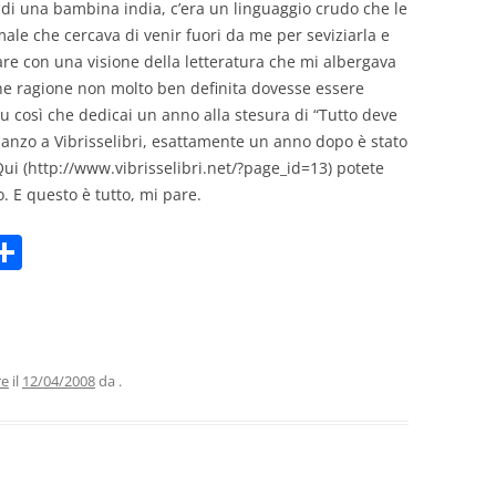
e di una bambina india, c’era un linguaggio crudo che le
male che cercava di venir fuori da me per seviziarla e
are con una visione della letteratura che mi albergava
che ragione non molto ben definita dovesse essere
Fu così che dedicai un anno alla stesura di “Tutto deve
manzo a Vibrisselibri, esattamente un anno dopo è stato
Qui (http://www.vibrisselibri.net/?page_id=13) potete
o. E questo è tutto, mi pare.
C
m
o
i
n
di
vi
re
il
12/04/2008
da
.
di