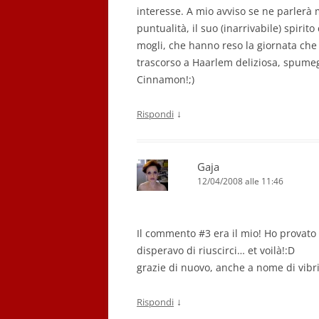
interesse. A mio avviso se ne parlerà m
puntualità, il suo (inarrivabile) spirito
mogli, che hanno reso la giornata che G
trascorso a Haarlem deliziosa, spumegg
Cinnamon!;)
↓
Rispondi
Gaja
12/04/2008 alle 11:46
Il commento #3 era il mio! Ho provato 
disperavo di riuscirci… et voilà!:D
grazie di nuovo, anche a nome di vibri
↓
Rispondi