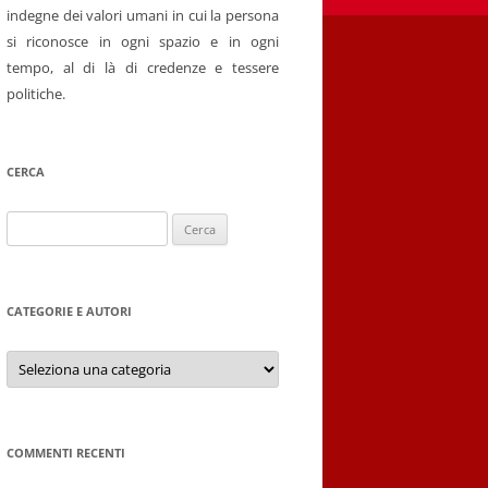
indegne dei valori umani in cui la persona
si riconosce in ogni spazio e in ogni
tempo, al di là di credenze e tessere
politiche.
CERCA
Ricerca
per:
CATEGORIE E AUTORI
Categorie
e
autori
COMMENTI RECENTI