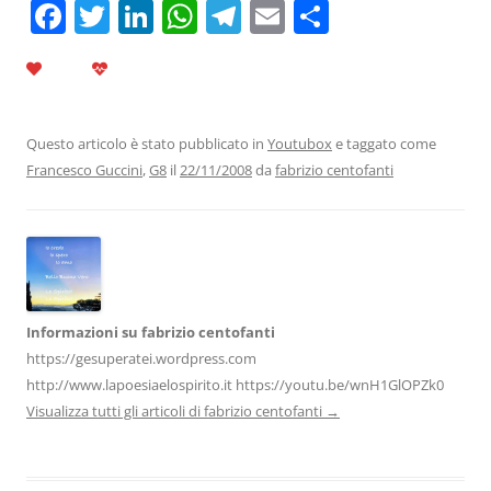
F
T
Li
W
T
E
C
a
w
n
h
el
m
o
c
itt
k
at
e
ai
n
e
er
e
s
gr
l
di
b
dI
A
a
vi
Questo articolo è stato pubblicato in
Youtubox
e taggato come
Francesco Guccini
,
G8
il
22/11/2008
da
fabrizio centofanti
o
n
p
m
di
o
p
k
Informazioni su fabrizio centofanti
https://gesuperatei.wordpress.com
http://www.lapoesiaelospirito.it https://youtu.be/wnH1GlOPZk0
Visualizza tutti gli articoli di fabrizio centofanti
→