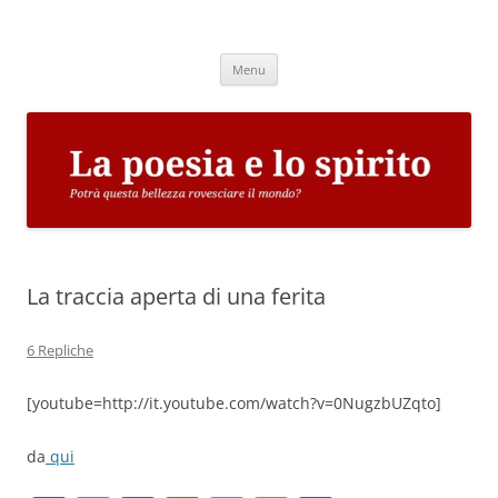
Vai
al
La poesia e lo spirito
contenuto
Potrà questa bellezza rovesciare il mondo?
Menu
La traccia aperta di una ferita
6 Repliche
[youtube=http://it.youtube.com/watch?v=0NugzbUZqto]
da
qui