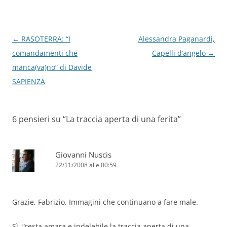
Navigazione
←
RASOTERRA: “I
Alessandra Paganardi,
articolo
comandamenti che
Capelli d’angelo
→
manca(va)no” di Davide
SAPIENZA
6 pensieri su “
La traccia aperta di una ferita
”
Giovanni Nuscis
22/11/2008 alle 00:59
Grazie, Fabrizio. Immagini che continuano a fare male.
Sì, “resta amara e indelebile la traccia aperta di una