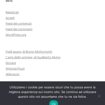
META
Registrati
Accedi
Feed dei contenuti
Feed dei commenti
WordPress.org
Fogli sparsi, di Bruno Mohorovich
L’arte dello scrivere, di Gualberto Alvino
Donare
Antonia Pozzi
Abbraccio
Utilizziamo i cookie per essere sicuri che tu possa avere la
migliore esperienza sul nostro sito. Se continui ad utilizzare
questo sito noi assumiamo che tu ne sia felice.
Proudly powered by WordPress
Ok