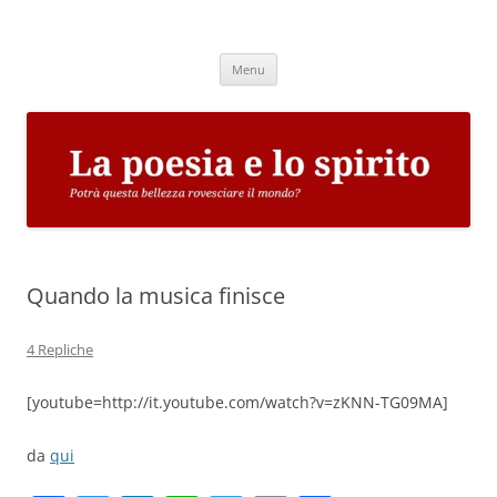
Vai
al
La poesia e lo spirito
contenuto
Potrà questa bellezza rovesciare il mondo?
Menu
Quando la musica finisce
4 Repliche
[youtube=http://it.youtube.com/watch?v=zKNN-TG09MA]
da
qui