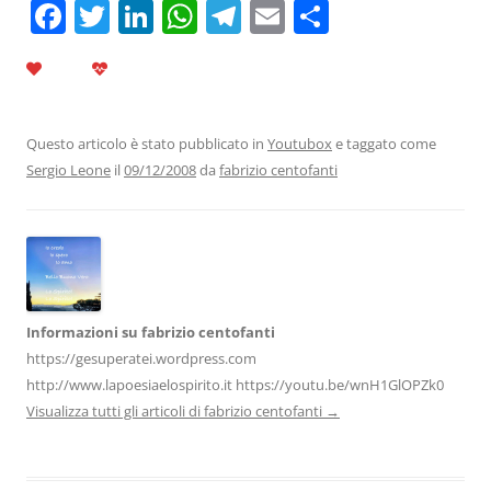
F
T
Li
W
T
E
C
a
w
n
h
el
m
o
c
itt
k
at
e
ai
n
e
er
e
s
gr
l
di
b
dI
A
a
vi
Questo articolo è stato pubblicato in
Youtubox
e taggato come
Sergio Leone
il
09/12/2008
da
fabrizio centofanti
o
n
p
m
di
o
p
k
Informazioni su fabrizio centofanti
https://gesuperatei.wordpress.com
http://www.lapoesiaelospirito.it https://youtu.be/wnH1GlOPZk0
Visualizza tutti gli articoli di fabrizio centofanti
→