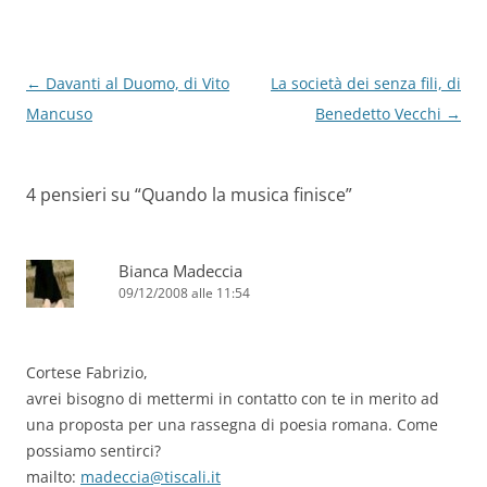
Navigazione
←
Davanti al Duomo, di Vito
La società dei senza fili, di
articolo
Mancuso
Benedetto Vecchi
→
4 pensieri su “
Quando la musica finisce
”
Bianca Madeccia
09/12/2008 alle 11:54
Cortese Fabrizio,
avrei bisogno di mettermi in contatto con te in merito ad
una proposta per una rassegna di poesia romana. Come
possiamo sentirci?
mailto:
madeccia@tiscali.it