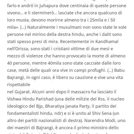
farlo e andrò in Juhapura dove centinaia di queste persone
vivono… e li sterminerò… lasciate che ancora qualcuno di
loro muoia, devono morirne almeno tra i 25mila e i 50
mila». (…) Naturalmente i musulmani non sono state le sole
persone nel mirino della destra hindu, anche i dalit sono
stati spesso presi di mira. Recentemente in Kandhamal
nell’Orissa, sono stati i cristiani vittime di due mesi e
mezzo di violenze che hanno provocato la morte di almeno
40 persone, mentre 40mila sono state cacciate dalle loro
case, metà delle quali ora vive in campi profughi. (…) Babu
Bajrangi, in ogni caso, è libero su cauzione e vive una vita
rispettabile
nel Gujarat. Alcuni anni dopo il massacro ha lasciato il
Vishwa Hindu Parishad (una delle milizie del Rss, il nucleo
ideologico del Bjp, Bharatiya Janata Party, il partito dei
fondamentalisti hindu, ndr) e si è unito al Shiv Sena (un
altro dei partiti nazionalisti di destra). Narendra Modi, uno
dei maestri di Bajrangi, è ancora il primo ministro dello