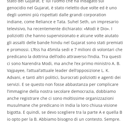
stato del Gujarat. E’ lui l’uomo che ha indagato sul
genocidio nel Gujarat, è stato rieletto due volte ed è uno
degli uomini più rispettati dalle grandi corporation
indiane, come Reliance e Tata. Suhel Seth, un impresario
televisivo, ha recentemente dichiarato: «Modi è Dio». I
poliziotti che hanno supervisionato e alcune volte aiutato
gli assalti delle bande hindu nel Gujarat sono stati premiati
e promossi. L’Rss ha 45mila sedi e 7 milioni di volontari che
predicano la dottrina dell’odio attraverso l’India. Tra questi
ci sono Narendra Modi, ma anche l’ex primo ministro A. B.
Vajpayee, l’attual’attuale leader dell’opposizione L. K.
Advani, e tanti altri politici, burocrati poliziotti e agenti dei
servizi. E se questo non fosse abbastanza per complicare
l’immagine della nostra secolare democrazia, dobbiamo
anche registrare che ci sono moltissime organizzazioni
musulmane che predicano in India la loro chiusa visione
bigotta. E quindi, se devo scegliere tra la parte A e quella B
io opto per la B. Abbiamo bisogno di un contesto. Sempre.