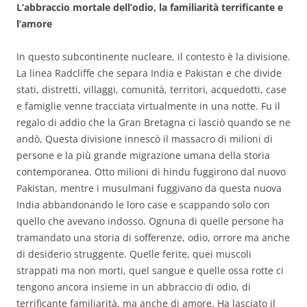
L’abbraccio mortale dell’odio, la familiarità terrificante e
l’amore
In questo subcontinente nucleare, il contesto è la divisione.
La linea Radcliffe che separa India e Pakistan e che divide
stati, distretti, villaggi, comunità, territori, acquedotti, case
e famiglie venne tracciata virtualmente in una notte. Fu il
regalo di addio che la Gran Bretagna ci lasciò quando se ne
andò, Questa divisione innescò il massacro di milioni di
persone e la più grande migrazione umana della storia
contemporanea. Otto milioni di hindu fuggirono dal nuovo
Pakistan, mentre i musulmani fuggivano da questa nuova
India abbandonando le loro case e scappando solo con
quello che avevano indosso. Ognuna di quelle persone ha
tramandato una storia di sofferenze, odio, orrore ma anche
di desiderio struggente. Quelle ferite, quei muscoli
strappati ma non morti, quel sangue e quelle ossa rotte ci
tengono ancora insieme in un abbraccio di odio, di
terrificante familiarità, ma anche di amore. Ha lasciato il