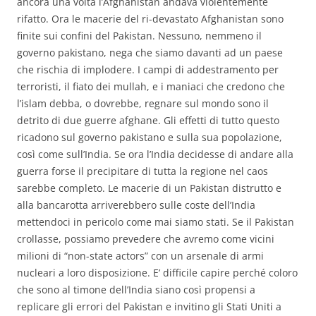
ancora una volta l’Afghanistan andava violentemente
rifatto. Ora le macerie del ri-devastato Afghanistan sono
finite sui confini del Pakistan. Nessuno, nemmeno il
governo pakistano, nega che siamo davanti ad un paese
che rischia di implodere. I campi di addestramento per
terroristi, il fiato dei mullah, e i maniaci che credono che
l’islam debba, o dovrebbe, regnare sul mondo sono il
detrito di due guerre afghane. Gli effetti di tutto questo
ricadono sul governo pakistano e sulla sua popolazione,
così come sull’India. Se ora l’India decidesse di andare alla
guerra forse il precipitare di tutta la regione nel caos
sarebbe completo. Le macerie di un Pakistan distrutto e
alla bancarotta arriverebbero sulle coste dell’India
mettendoci in pericolo come mai siamo stati. Se il Pakistan
crollasse, possiamo prevedere che avremo come vicini
milioni di “non-state actors” con un arsenale di armi
nucleari a loro disposizione. E’ difficile capire perché coloro
che sono al timone dell’India siano così propensi a
replicare gli errori del Pakistan e invitino gli Stati Uniti a