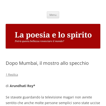
Vai
al
La poesia e lo spirito
contenuto
Potrà questa bellezza rovesciare il mondo?
Menu
Dopo Mumbai, il mostro allo specchio
1 Replica
di
Arundhati Roy*
Se stavate guardando la televisione magari non avrete
sentito che anche molte persone semplici sono state uccise