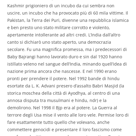
Kashmir prigioniero di un incubo da cui sembra non
uscire, un incubo che ha provocato più di 60 mila vittime. Il
Pakistan, la Terra dei Puri, divenne una repubblica islamica
e ben presto uno stato militare corrotto e violento,
apertamente intollerante ad altri credi. L’India dall’altro
canto si dichiarò uno stato aperto, una democrazia
secolare. Fu una magnifica promessa, ma i predecessori di
Baby Bajrangi hanno lavorato duro e sin dal 1920 hanno
istillato veleno nel sangue dell’India, minando quell’idea di
nazione prima ancora che nascesse. E nel 1990 erano
pronti per prendere il potere. Nel 1992 bande di hindu
esortate da L. K. Advani presero d’assalto Babri Masjid (la
storica moschea della città di Ayodhya, al centro di una
annosa disputa tra musulmani e hindu, ndr) e la
demolirono. Nel 1998 il Bjp era al potere. La Guerra al
terrore degli Usa mise il vento alle loro vele. Permise loro di
fare esattamente tutto quello che volevano, anche
commettere genocidi e presentare il loro fascismo come