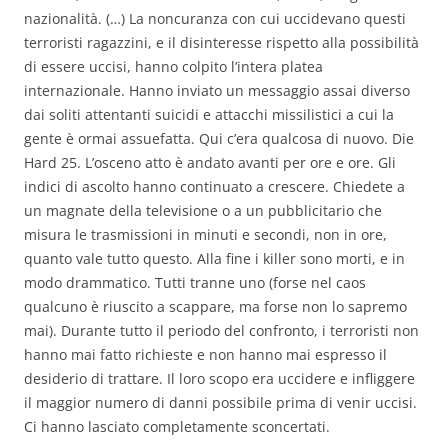
nazionalità. (…) La noncuranza con cui uccidevano questi
terroristi ragazzini, e il disinteresse rispetto alla possibilità
di essere uccisi, hanno colpito l’intera platea
internazionale. Hanno inviato un messaggio assai diverso
dai soliti attentanti suicidi e attacchi missilistici a cui la
gente è ormai assuefatta. Qui c’era qualcosa di nuovo. Die
Hard 25. L’osceno atto è andato avanti per ore e ore. Gli
indici di ascolto hanno continuato a crescere. Chiedete a
un magnate della televisione o a un pubblicitario che
misura le trasmissioni in minuti e secondi, non in ore,
quanto vale tutto questo. Alla fine i killer sono morti, e in
modo drammatico. Tutti tranne uno (forse nel caos
qualcuno è riuscito a scappare, ma forse non lo sapremo
mai). Durante tutto il periodo del confronto, i terroristi non
hanno mai fatto richieste e non hanno mai espresso il
desiderio di trattare. Il loro scopo era uccidere e infliggere
il maggior numero di danni possibile prima di venir uccisi.
Ci hanno lasciato completamente sconcertati.