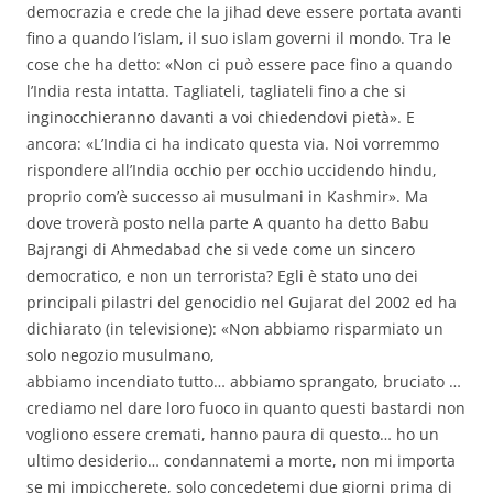
democrazia e crede che la jihad deve essere portata avanti
fino a quando l’islam, il suo islam governi il mondo. Tra le
cose che ha detto: «Non ci può essere pace fino a quando
l’India resta intatta. Tagliateli, tagliateli fino a che si
inginocchieranno davanti a voi chiedendovi pietà». E
ancora: «L’India ci ha indicato questa via. Noi vorremmo
rispondere all’India occhio per occhio uccidendo hindu,
proprio com’è successo ai musulmani in Kashmir». Ma
dove troverà posto nella parte A quanto ha detto Babu
Bajrangi di Ahmedabad che si vede come un sincero
democratico, e non un terrorista? Egli è stato uno dei
principali pilastri del genocidio nel Gujarat del 2002 ed ha
dichiarato (in televisione): «Non abbiamo risparmiato un
solo negozio musulmano,
abbiamo incendiato tutto… abbiamo sprangato, bruciato …
crediamo nel dare loro fuoco in quanto questi bastardi non
vogliono essere cremati, hanno paura di questo… ho un
ultimo desiderio… condannatemi a morte, non mi importa
se mi impiccherete, solo concedetemi due giorni prima di