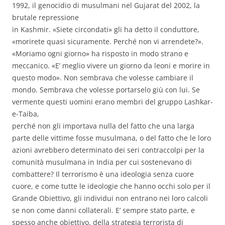
1992, il genocidio di musulmani nel Gujarat del 2002, la
brutale repressione
in Kashmir. «Siete circondati» gli ha detto il conduttore,
«morirete quasi sicuramente. Perché non vi arrendete?».
«Moriamo ogni giorno» ha risposto in modo strano e
meccanico. «E’ meglio vivere un giorno da leoni e morire in
questo modo». Non sembrava che volesse cambiare il
mondo. Sembrava che volesse portarselo giù con lui. Se
vermente questi uomini erano membri del gruppo Lashkar-
e-Taiba,
perché non gli importava nulla del fatto che una larga
parte delle vittime fosse musulmana, o del fatto che le loro
azioni avrebbero determinato dei seri contraccolpi per la
comunità musulmana in India per cui sostenevano di
combattere? Il terrorismo è una ideologia senza cuore
cuore, e come tutte le ideologie che hanno occhi solo per il
Grande Obiettivo, gli individui non entrano nei loro calcoli
se non come danni collaterali. E’ sempre stato parte, e
spesso anche obiettivo, della strategia terrorista di