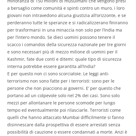
minoranza di 150 milioni di musulmani che vengono presi
a bersaglio come comunità e spinti contro un muro, i loro
giovani non intravedono alcuna giustizia all’orizzonte, e se
perderanno tutte le speranze e si radicalizzerano finiranno
per trasformarsi in una minaccia non solo per l’India ma
per l’intero mondo. Se dieci uomini possono tenere il
scacco i comandos della sicurezza nazionale per tre giorni
e sono necessari più di mezzo milione di uomini per il
Kashmir, fate due conti e ditemi: quale tipo di sicurezza
interna potrebbe essere garantita all’India?
E per questo non ci sono scorciatoie. Le leggi anti-
terrorismo non sono fatte per i terroristi: sono per le
persone che non piacciono ai governi. E’ per questo che
portano ad un colpevole solo nel 2% dei casi. Sono solo
mezzi per allontanare le persone scomode per lungo
tempo ed eventualmente poi rilasciarle. Terroristi come
quelli che hanno attaccato Mumbai difficilmente si fanno
disinnescare dalla prospettiva di essere arrestati senza
possibilità di cauzione o essere condannati a morte. Anzi è