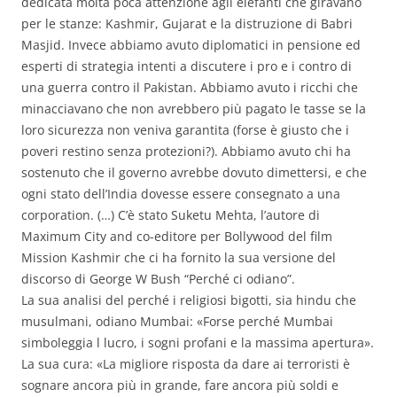
dedicata molta poca attenzione agli elefanti che giravano
per le stanze: Kashmir, Gujarat e la distruzione di Babri
Masjid. Invece abbiamo avuto diplomatici in pensione ed
esperti di strategia intenti a discutere i pro e i contro di
una guerra contro il Pakistan. Abbiamo avuto i ricchi che
minacciavano che non avrebbero più pagato le tasse se la
loro sicurezza non veniva garantita (forse è giusto che i
poveri restino senza protezioni?). Abbiamo avuto chi ha
sostenuto che il governo avrebbe dovuto dimettersi, e che
ogni stato dell’India dovesse essere consegnato a una
corporation. (…) C’è stato Suketu Mehta, l’autore di
Maximum City and co-editore per Bollywood del film
Mission Kashmir che ci ha fornito la sua versione del
discorso di George W Bush “Perché ci odiano”.
La sua analisi del perché i religiosi bigotti, sia hindu che
musulmani, odiano Mumbai: «Forse perché Mumbai
simboleggia l lucro, i sogni profani e la massima apertura».
La sua cura: «La migliore risposta da dare ai terroristi è
sognare ancora più in grande, fare ancora più soldi e