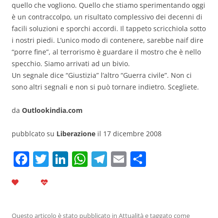
quello che vogliono. Quello che stiamo sperimentando oggi
è un contraccolpo, un risultato complessivo dei decenni di
facili soluzioni e sporchi accordi. Il tappeto scricchiola sotto
i nostri piedi. L’unico modo di contenere, sarebbe naif dire
“porre fine”, al terrorismo è guardare il mostro che è nello
specchio. Siamo arrivati ad un bivio.
Un segnale dice “Giustizia” l’altro “Guerra civile”. Non ci
sono altri segnali e non si può tornare indietro. Scegliete.
da
Outlookindia.com
pubblcato su
Liberazione
il 17 dicembre 2008
F
T
Li
W
T
E
C
a
w
n
h
el
m
o
c
itt
k
at
e
ai
n
e
er
e
s
gr
l
di
Questo articolo è stato pubblicato in
Attualità
e taggato come