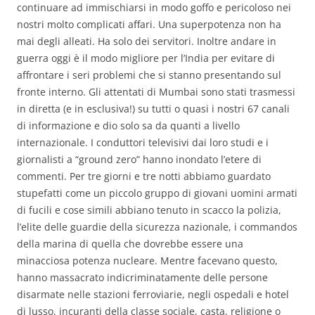
continuare ad immischiarsi in modo goffo e pericoloso nei
nostri molto complicati affari. Una superpotenza non ha
mai degli alleati. Ha solo dei servitori. Inoltre andare in
guerra oggi è il modo migliore per l’India per evitare di
affrontare i seri problemi che si stanno presentando sul
fronte interno. Gli attentati di Mumbai sono stati trasmessi
in diretta (e in esclusiva!) su tutti o quasi i nostri 67 canali
di informazione e dio solo sa da quanti a livello
internazionale. I conduttori televisivi dai loro studi e i
giornalisti a “ground zero” hanno inondato l’etere di
commenti. Per tre giorni e tre notti abbiamo guardato
stupefatti come un piccolo gruppo di giovani uomini armati
di fucili e cose simili abbiano tenuto in scacco la polizia,
l’elite delle guardie della sicurezza nazionale, i commandos
della marina di quella che dovrebbe essere una
minacciosa potenza nucleare. Mentre facevano questo,
hanno massacrato indicriminatamente delle persone
disarmate nelle stazioni ferroviarie, negli ospedali e hotel
di lusso, incuranti della classe sociale, casta, religione o