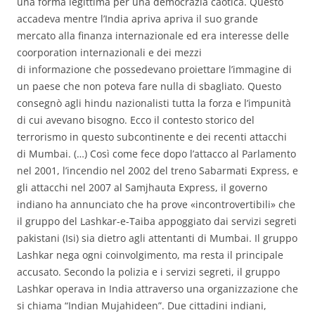
una forma legittima per una democrazia caotica. Questo
accadeva mentre l’India apriva apriva il suo grande
mercato alla finanza internazionale ed era interesse delle
coorporation internazionali e dei mezzi
di informazione che possedevano proiettare l’immagine di
un paese che non poteva fare nulla di sbagliato. Questo
consegnò agli hindu nazionalisti tutta la forza e l’impunità
di cui avevano bisogno. Ecco il contesto storico del
terrorismo in questo subcontinente e dei recenti attacchi
di Mumbai. (…) Così come fece dopo l’attacco al Parlamento
nel 2001, l’incendio nel 2002 del treno Sabarmati Express, e
gli attacchi nel 2007 al Samjhauta Express, il governo
indiano ha annunciato che ha prove «incontrovertibili» che
il gruppo del Lashkar-e-Taiba appoggiato dai servizi segreti
pakistani (Isi) sia dietro agli attentanti di Mumbai. Il gruppo
Lashkar nega ogni coinvolgimento, ma resta il principale
accusato. Secondo la polizia e i servizi segreti, il gruppo
Lashkar operava in India attraverso una organizzazione che
si chiama “Indian Mujahideen”. Due cittadini indiani,