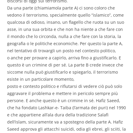
discorsi di oggi sul terrorismo.
Da una parte (chiamiamola parte A) ci sono coloro che
vedono il terrorismo, specialmente quello “islamico”, come
qualcosa di odioso, insano, un flagello che ruota su un suo
asse, in una sua orbita e che non ha niente a che fare con
il mondo che lo circonda, nulla a che fare con la storia, la
geografia o le politiche economiche. Per questo la parte A,
nel tentativo di trovargli un posto nel contesto politico,
o anche per provare a capirlo, arriva fino a giustificarlo. E
questo è un crimine di per sé. La parte B crede invece che
siccome nulla può giustificarlo e spiegarlo, il terrorismo
esiste in un particolare momento,
posto e contesto politico e rifiutarsi di vedere ciò può solo
aggravare il problema e mettere in pericolo sempre più
persone. E anche questo è un crimine in sé. Hafiz Saeed,
che ha fondato Lashkar-e- Taiba (l’armata dei puri) nel 1990
e che appartiene all’ala dura della tradizione Salafi
dell’islam, sicuramente va a spostegno della parte A. Hafiz
Saeed approva gli attacchi suicidi, odia gli ebrei, gli sciiti, la