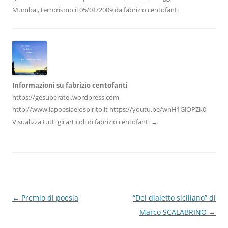
b
dI
A
a
vi
Mumbai
,
terrorismo
il
05/01/2009
da
fabrizio centofanti
o
n
p
m
di
o
p
k
Informazioni su fabrizio centofanti
https://gesuperatei.wordpress.com
http://www.lapoesiaelospirito.it https://youtu.be/wnH1GlOPZk0
Visualizza tutti gli articoli di fabrizio centofanti
→
Navigazione
←
Premio di poesia
“Del dialetto siciliano” di
articolo
Marco SCALABRINO
→