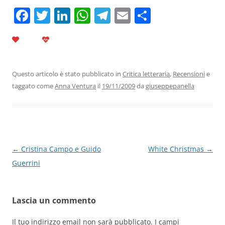
F
T
Li
W
T
E
C
a
w
n
h
el
m
o
c
itt
k
at
e
ai
n
e
er
e
s
gr
l
di
b
dI
A
a
vi
Questo articolo è stato pubblicato in
Critica letteraria
,
Recensioni
e
taggato come
Anna Ventura
il
19/11/2009
da
giuseppepanella
o
n
p
m
di
o
p
k
Navigazione
←
Cristina Campo e Guido
White Christmas
→
articolo
Guerrini
Lascia un commento
Il tuo indirizzo email non sarà pubblicato.
I campi