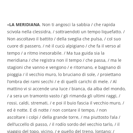
«
LA MERIDIANA
. Non ti angosci la sabbia / che rapida
scivola nella clessidra, / sottraendoti un tempo liquefatto. /
Non ascoltavo il battito / della sveglia che pulsa, / col suo
cuore di passero, / né il cucù alpigiano / che fa il verso al
tempo / a ritmo inesorabile. / Ma tua guida sia la
meridiana / che registra non il tempo / che passa, / ma le
stagioni che vanno e vengono / e ritornano, e bagnano di
pioggia / il vecchio muro, lo bruciano di sole, / proiettano
l’ombra dei rami secchi / e di quelli carichi di mele. / Al
mattino vi si accende una luce / bianca, da alba del mondo,
/ a sera un tramonto vasto / gli rimanda gli ultimi raggi, /
rossi, caldi, stremati, / e poi il buio fascia il vecchio muro, /
ed è notte. E di notte / non contare il tempo, / non
ascoltare i colpi / della grande torre, / ma piuttosto l’ala /
dell’uccello di passo, / il rodío sordo del vecchio tarlo, / il
viaggio del topo, vicino, / e quello del treno, lontano; /