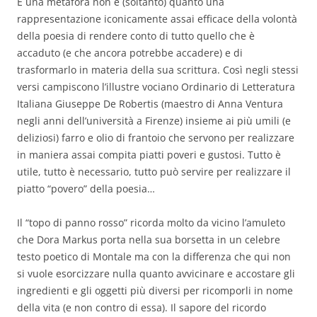
E una metafora non è (soltanto) quanto una
rappresentazione iconicamente assai efficace della volontà
della poesia di rendere conto di tutto quello che è
accaduto (e che ancora potrebbe accadere) e di
trasformarlo in materia della sua scrittura. Così negli stessi
versi campiscono l’illustre vociano Ordinario di Letteratura
Italiana Giuseppe De Robertis (maestro di Anna Ventura
negli anni dell’università a Firenze) insieme ai più umili (e
deliziosi) farro e olio di frantoio che servono per realizzare
in maniera assai compita piatti poveri e gustosi. Tutto è
utile, tutto è necessario, tutto può servire per realizzare il
piatto “povero” della poesia…
Il “topo di panno rosso” ricorda molto da vicino l’amuleto
che Dora Markus porta nella sua borsetta in un celebre
testo poetico di Montale ma con la differenza che qui non
si vuole esorcizzare nulla quanto avvicinare e accostare gli
ingredienti e gli oggetti più diversi per ricomporli in nome
della vita (e non contro di essa). Il sapore del ricordo