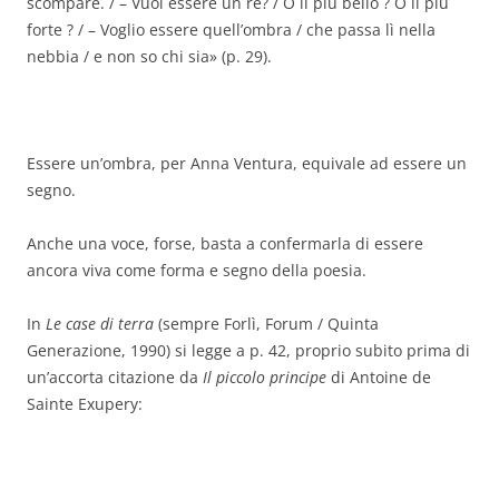
scompare. / – Vuoi essere un re? / O il più bello ? O il più
forte ? / – Voglio essere quell’ombra / che passa lì nella
nebbia / e non so chi sia» (p. 29).
Essere un’ombra, per Anna Ventura, equivale ad essere un
segno.
Anche una voce, forse, basta a confermarla di essere
ancora viva come forma e segno della poesia.
In
Le case di terra
(sempre Forlì, Forum / Quinta
Generazione, 1990) si legge a p. 42, proprio subito prima di
un’accorta citazione da
Il piccolo principe
di Antoine de
Sainte Exupery: