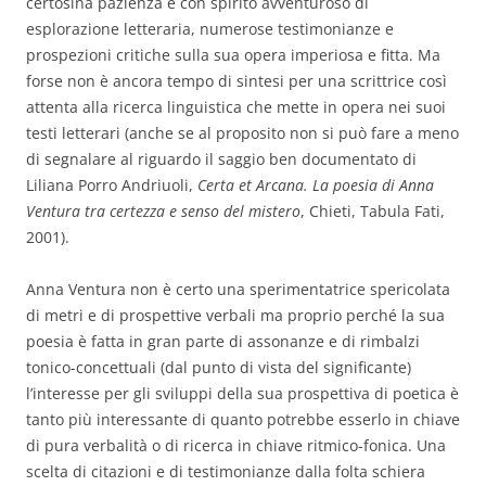
certosina pazienza e con spirito avventuroso di
esplorazione letteraria, numerose testimonianze e
prospezioni critiche sulla sua opera imperiosa e fitta. Ma
forse non è ancora tempo di sintesi per una scrittrice così
attenta alla ricerca linguistica che mette in opera nei suoi
testi letterari (anche se al proposito non si può fare a meno
di segnalare al riguardo il saggio ben documentato di
Liliana Porro Andriuoli,
Certa et Arcana. La
poesia di Anna
Ventura tra certezza e senso del mistero
, Chieti, Tabula Fati,
2001).
Anna Ventura non è certo una sperimentatrice spericolata
di metri e di prospettive verbali ma proprio perché la sua
poesia è fatta in gran parte di assonanze e di rimbalzi
tonico-concettuali (dal punto di vista del significante)
l’interesse per gli sviluppi della sua prospettiva di poetica è
tanto più interessante di quanto potrebbe esserlo in chiave
di pura verbalità o di ricerca in chiave ritmico-fonica. Una
scelta di citazioni e di testimonianze dalla folta schiera