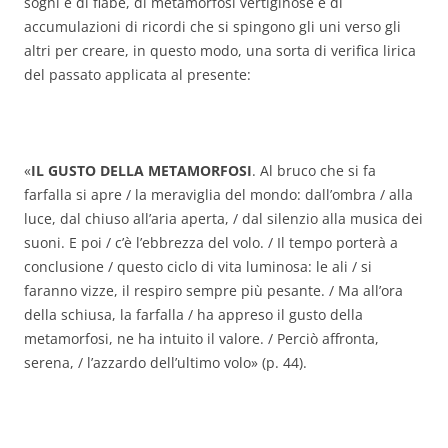
sogni e di fiabe, di metamorfosi vertiginose e di
accumulazioni di ricordi che si spingono gli uni verso gli
altri per creare, in questo modo, una sorta di verifica lirica
del passato applicata al presente:
«
IL GUSTO DELLA METAMORFOSI
. Al bruco che si fa
farfalla si apre / la meraviglia del mondo: dall’ombra / alla
luce, dal chiuso all’aria aperta, / dal silenzio alla musica dei
suoni. E poi / c’è l’ebbrezza del volo. / Il tempo porterà a
conclusione / questo ciclo di vita luminosa: le ali / si
faranno vizze, il respiro sempre più pesante. / Ma all’ora
della schiusa, la farfalla / ha appreso il gusto della
metamorfosi, ne ha intuito il valore. / Perciò affronta,
serena, / l’azzardo dell’ultimo volo» (p. 44).