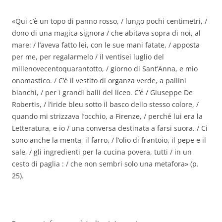
«Qui c’è un topo di panno rosso, / lungo pochi centimetri, /
dono di una magica signora / che abitava sopra di noi, al
mare: / l’aveva fatto lei, con le sue mani fatate, / apposta
per me, per regalarmelo / il ventisei luglio del
millenovecentoquarantotto, / giorno di Sant’Anna, e mio
onomastico. / C’è il vestito di organza verde, a pallini
bianchi, / per i grandi balli del liceo. C’è / Giuseppe De
Robertis, / l’iride bleu sotto il basco dello stesso colore, /
quando mi strizzava l’occhio, a Firenze, / perché lui era la
Letteratura, e io / una conversa destinata a farsi suora. / Ci
sono anche la menta, il farro, / l’olio di frantoio, il pepe e il
sale, / gli ingredienti per la cucina povera, tutti / in un
cesto di paglia : / che non sembri solo una metafora» (p.
25).