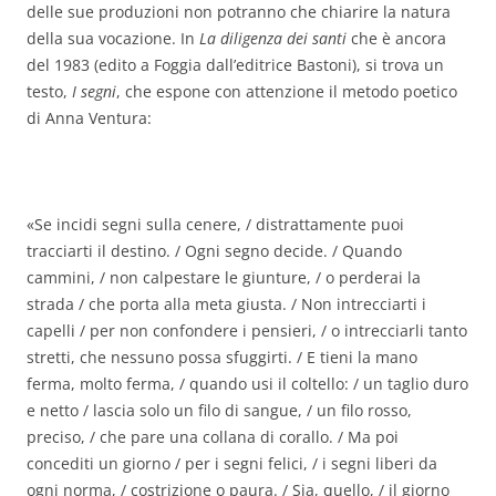
delle sue produzioni non potranno che chiarire la natura
della sua vocazione. In
La diligenza dei santi
che è ancora
del 1983 (edito a Foggia dall’editrice Bastoni), si trova un
testo,
I segni
, che espone con attenzione il metodo poetico
di Anna Ventura:
«Se incidi segni sulla cenere, / distrattamente puoi
tracciarti il destino. / Ogni segno decide. / Quando
cammini, / non calpestare le giunture, / o perderai la
strada / che porta alla meta giusta. / Non intrecciarti i
capelli / per non confondere i pensieri, / o intrecciarli tanto
stretti, che nessuno possa sfuggirti. / E tieni la mano
ferma, molto ferma, / quando usi il coltello: / un taglio duro
e netto / lascia solo un filo di sangue, / un filo rosso,
preciso, / che pare una collana di corallo. / Ma poi
concediti un giorno / per i segni felici, / i segni liberi da
ogni norma, / costrizione o paura. / Sia, quello, / il giorno