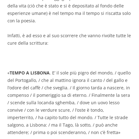
della vita (ciò che è stato e si è depositato al fondo delle
esperienze umane) è nel tempo ma il tempo si riscatta solo
con la poesia.
Infatti, è ad esso e al suo scorrere che vanno rivolte tutte le
cure della scrittura:
«
TEMPO A LISBONA
. E’ il sole più pigro del mondo, / quello
del Portogallo, / che al mattino ignora il canto / del gallo e
l’odore del caffè / che sveglia. / Il giorno tarda a nascere, in
compenso / il pomeriggio sa di eterno. / Finalmente la sera
/ scende sulla locanda sghemba, / dove un uovo lesso
convive / con le verdure scure, / l’oste è tondo,
imperterrito, / ha capito tutto del mondo. / Tutte le strade
salgono, a Lisbona: / ma il Tago, là sotto, / può anche
attendere; / prima o poi scenderanno, / non c’è fretta»