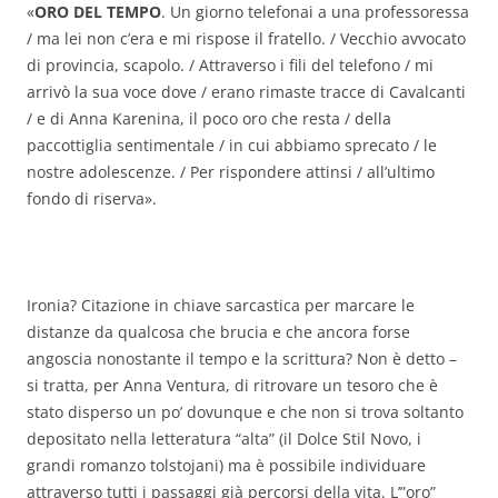
«
ORO DEL TEMPO
. Un giorno telefonai a una professoressa
/ ma lei non c’era e mi rispose il fratello. / Vecchio avvocato
di provincia, scapolo. / Attraverso i fili del telefono / mi
arrivò la sua voce dove / erano rimaste tracce di Cavalcanti
/ e di Anna Karenina, il poco oro che resta / della
paccottiglia sentimentale / in cui abbiamo sprecato / le
nostre adolescenze. / Per rispondere attinsi / all’ultimo
fondo di riserva».
Ironia? Citazione in chiave sarcastica per marcare le
distanze da qualcosa che brucia e che ancora forse
angoscia nonostante il tempo e la scrittura? Non è detto –
si tratta, per Anna Ventura, di ritrovare un tesoro che è
stato disperso un po’ dovunque e che non si trova soltanto
depositato nella letteratura “alta” (il Dolce Stil Novo, i
grandi romanzo tolstojani) ma è possibile individuare
attraverso tutti i passaggi già percorsi della vita. L’”oro”