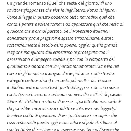
un grande romanzo (Quel che resta del giorno
) di uno
scrittore giapponese che vive in Inghilterra, Kazuo Ishiguro.
Come si legge in questo poderoso testo narrativo, quel che
conta è potere e volere tornare ad apprezzare quel che resta di
qualcosa che è ormai passato. Se il Novecento italiano,
nonostante prove pregevoli e spesso straordinarie, è stato
sostanzialmente il secolo della poesia, oggi di quella grande
stagione inaugurata dall’ermetismo (e proseguita con il
neorealismo e l’impegno sociale e poi con la riscoperta del
quotidiano e ancora con la “parola innamorata” via e via nel
corso degli anni, tra avanguardie le più varie e altrettanto
variegate restaurazioni) non resta più molto. Ma ci sono
indubbiamente ancora tanti poeti da leggere e di cui rendere
conto (senza trascurare un buon numero di scrittori di poesia
“dimenticati” che meritano di essere riportati alla memoria di
chi potrebbe ancora trovare diletto e interesse nel leggerli).
Rendere conto di qualcuno di essi potrà servire a capire che
cosa resta della poesia oggi e che valore si può attribuire al
suo tentativo di resistere e perseverare nel tempo (invece che