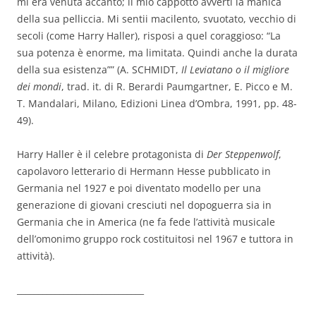
mi era venuta accanto; il mio cappotto avvertì la manica
della sua pelliccia. Mi sentii macilento, svuotato, vecchio di
secoli (come Harry Haller), risposi a quel coraggioso: “La
sua potenza è enorme, ma limitata. Quindi anche la durata
della sua esistenza”” (A. SCHMIDT,
Il Leviatano o il migliore
dei mondi
, trad. it. di R. Berardi Paumgartner, E. Picco e M.
T. Mandalari, Milano, Edizioni Linea d’Ombra, 1991, pp. 48-
49).
Harry Haller è il celebre protagonista di
Der Steppenwolf
,
capolavoro letterario di Hermann Hesse pubblicato in
Germania nel 1927 e poi diventato modello per una
generazione di giovani cresciuti nel dopoguerra sia in
Germania che in America (ne fa fede l’attività musicale
dell’omonimo gruppo rock costituitosi nel 1967 e tuttora in
attività).
______________________________