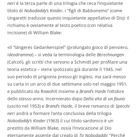
neri
è la terza parte di una trilogia che reca l’inquietante
titolo di
Nobodaddy’s Kinder
, i “figli di Babbonemo” (come
Ungaretti tradusse questo inquietante appellativo di Dio): il
richiamo è ovviamente al testo poetico (con relativa
incisione) di William Blake:
«Il “längeres Gedankenspiel” (prolungato gioco di pensiero,
ideodramma
) – si veda la terminologia delle
Berechnungen
(Calcoli), gli scritti che servono a Schmidt per profilare una
teoria estetica – viene ipotizzato già durante il 1945, nel
suo periodo di prigionia presso gli Inglesi, ma sarà messo
su carta in un arco di due settimane solo nel maggio 1951,
e pubblicato da Rowohlt insieme a
Brand’s Haide
l’ottobre
dello stesso anno. Incernierato dopo
Dalla vita di un fauno
(uscito nel 1953) e
Brand’s Haide
, il breve romanzo di
Specchi
neri
andrà a formare l’anta conclusiva della trilogia
Nobodaddy’s Kinder
(1963) il cui titolo sardonico è un
prestito da William Blake, ossia l’invocazione al Dio
eternamente assente dal creato di
To Nobodaddy
: “Perché