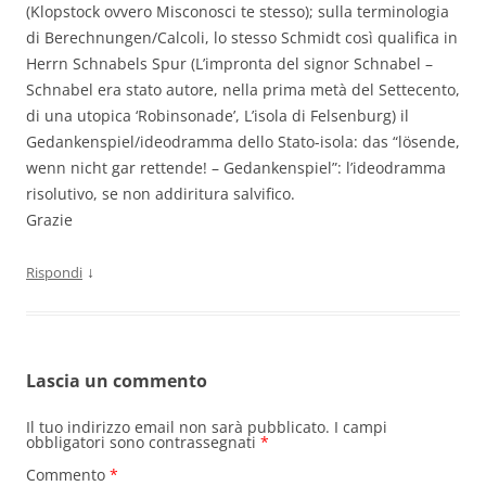
(Klopstock ovvero Misconosci te stesso); sulla terminologia
di Berechnungen/Calcoli, lo stesso Schmidt così qualifica in
Herrn Schnabels Spur (L’impronta del signor Schnabel –
Schnabel era stato autore, nella prima metà del Settecento,
di una utopica ‘Robinsonade’, L’isola di Felsenburg) il
Gedankenspiel/ideodramma dello Stato-isola: das “lösende,
wenn nicht gar rettende! – Gedankenspiel”: l’ideodramma
risolutivo, se non addiritura salvifico.
Grazie
↓
Rispondi
Lascia un commento
Il tuo indirizzo email non sarà pubblicato.
I campi
obbligatori sono contrassegnati
*
Commento
*