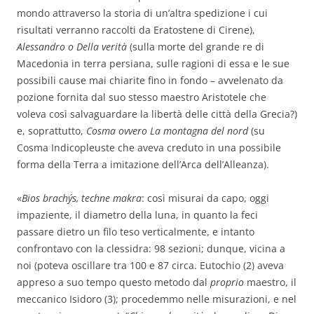
mondo attraverso la storia di un’altra spedizione i cui
risultati verranno raccolti da Eratostene di Cirene),
Alessandro o Della
verità
(sulla morte del grande re di
Macedonia in terra persiana, sulle ragioni di essa e le sue
possibili cause mai chiarite fino in fondo – avvelenato da
pozione fornita dal suo stesso maestro Aristotele che
voleva così salvaguardare la libertà delle città della Grecia?)
e, soprattutto,
Cosma ovvero La montagna del nord
(su
Cosma Indicopleuste che aveva creduto in una possibile
forma della Terra a imitazione dell’Arca dell’Alleanza).
«
Bios brachýs, techne makra
: così misurai da capo, oggi
impaziente, il diametro della luna, in quanto la feci
passare dietro un filo teso verticalmente, e intanto
confrontavo con la clessidra: 98 sezioni; dunque, vicina a
noi (poteva oscillare tra 100 e 87 circa. Eutochio (2) aveva
appreso a suo tempo questo metodo dal
proprio
maestro, il
meccanico Isidoro (3); procedemmo nelle misurazioni, e nel