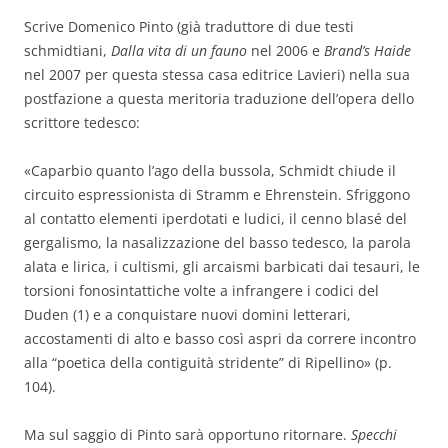
Scrive Domenico Pinto (già traduttore di due testi
schmidtiani,
Dalla vita di un fauno
nel 2006 e
Brand’s Haide
nel 2007 per questa stessa casa editrice Lavieri) nella sua
postfazione a questa meritoria traduzione dell’opera dello
scrittore tedesco:
«Caparbio quanto l’ago della bussola, Schmidt chiude il
circuito espressionista di Stramm e Ehrenstein. Sfriggono
al contatto elementi iperdotati e ludici, il cenno blasé del
gergalismo, la nasalizzazione del basso tedesco, la parola
alata e lirica, i cultismi, gli arcaismi barbicati dai tesauri, le
torsioni fonosintattiche volte a infrangere i codici del
Duden (1) e a conquistare nuovi domini letterari,
accostamenti di alto e basso così aspri da correre incontro
alla “poetica della contiguità stridente” di Ripellino» (p.
104).
Ma sul saggio di Pinto sarà opportuno ritornare.
Specchi