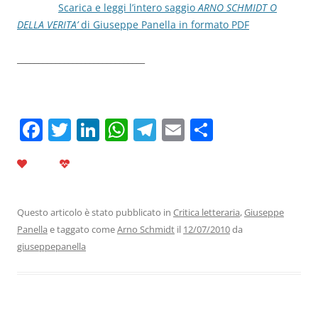
Scarica e leggi l’intero saggio
ARNO SCHMIDT O
DELLA VERITA’
di Giuseppe Panella in formato PDF
______________________________
F
T
Li
W
T
E
C
a
w
n
h
el
m
o
c
itt
k
at
e
ai
n
e
er
e
s
gr
l
di
b
dI
A
a
vi
Questo articolo è stato pubblicato in
Critica letteraria
,
Giuseppe
Panella
e taggato come
Arno Schmidt
il
12/07/2010
da
o
n
p
m
di
giuseppepanella
o
p
k