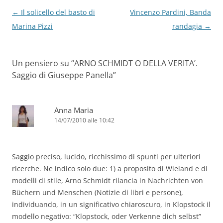
Navigazione
←
Il solicello del basto di
Vincenzo Pardini, Banda
articolo
Marina Pizzi
randagia
→
Un pensiero su “
ARNO SCHMIDT O DELLA VERITA’.
Saggio di Giuseppe Panella
”
Anna Maria
14/07/2010 alle 10:42
Saggio preciso, lucido, ricchissimo di spunti per ulteriori
ricerche. Ne indico solo due: 1) a proposito di Wieland e di
modelli di stile, Arno Schmidt rilancia in Nachrichten von
Büchern und Menschen (Notizie di libri e persone),
individuando, in un significativo chiaroscuro, in Klopstock il
modello negativo: “Klopstock, oder Verkenne dich selbst”