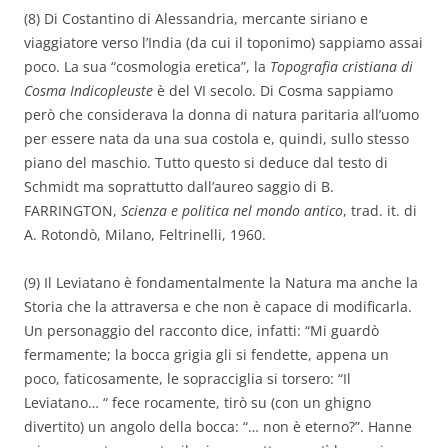
(8) Di Costantino di Alessandria, mercante siriano e
viaggiatore verso l’India (da cui il toponimo) sappiamo assai
poco. La sua “cosmologia eretica”, la
Topografia cristiana di
Cosma Indicopleuste
è del VI secolo. Di Cosma sappiamo
però che considerava la donna di natura paritaria all’uomo
per essere nata da una sua costola e, quindi, sullo stesso
piano del maschio. Tutto questo si deduce dal testo di
Schmidt ma soprattutto dall’aureo saggio di B.
FARRINGTON,
Scienza e
politica nel mondo antico
, trad. it. di
A. Rotondò, Milano, Feltrinelli, 1960.
(9) Il Leviatano è fondamentalmente la Natura ma anche la
Storia che la attraversa e che non è capace di modificarla.
Un personaggio del racconto dice, infatti: “Mi guardò
fermamente; la bocca grigia gli si fendette, appena un
poco, faticosamente, le sopracciglia si torsero: “Il
Leviatano… “ fece rocamente, tirò su (con un ghigno
divertito) un angolo della bocca: “… non è eterno?”. Hanne