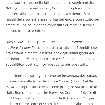
della sua scrittura della follia matematico-sperimentale.
Nel seguito della narrazione, Cosma Indicopleuste (8)
abiurerà alla sua teoria anti-aristotelica e rientrerà nei
ranghi della società alessandrina dell’epoca soprattutto per
amore di una bella donna conosciuta durante la stesura
del suo trattato “eretico”.
Specchi scuri
– come pure il precedente
Il Leviatano o il
migliore dei mondi
(il primo testo narrativo di Schmidt) che
era sostanzialmente la narrazione degli ultimi giorni del
nazismo (9) – è ambientato, come si è detto, in un modo
apocalittico, post-atomico, post-culturale, post-tutto.
Imitazione spesso linguisticamente forsennata dei romanzi
di avventure alla James Fenimore Cooper (
The Last of the
Mohicans
soprattutto che ha come protagonista l’infallibile
Natty Bumppo detto anche Hawkeye, Occhio di Falco) o di
Karl May (di solito malamente etichettato come il “Salgari
tedesco”), il racconto di Schmidt contiene un’altrettanta