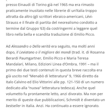
presso Einaudi di Torino già nel 1965 ma era rimasto
praticamente inusitato nelle librerie di un’Italia troppo
attratta da altro (gli scrittori ebraico-americani, Lévi-
Strauss e il finale di partita del neorealismo condotto a
termine dal Gruppo ’63) da costringermi a leggere quel
libro nella bella e scandita traduzione di Emilio Picco.
Ad
Alessandro o Della verità
era seguito, ma molti anni
dopo,
Il Leviatano o il migliore dei mondi
(trad. it. di Rosanna
Berardi Paumgartner, Emilio Picco e Maria Teresa
Mandalari, Milano, Edizioni Linea d’Ombra, 1991 – ma il
primo dei due testi contenuti in questa breve raccolta era
già uscito nel “Menabò di letteratura” 9, 1966 diretto da
Italo Calvino ed Elio Vittorini alle pp. 121-150 di un numero
dedicato alla “nuova” letteratura tedesca). Anche quel
volumetto fu prontamente letto, anzi divorato. Ma non per
merito di queste due pubblicazioni, Schmidt è diventato un
bestseller
in Italia. Anzi. Ha continuato a essere ignorato.