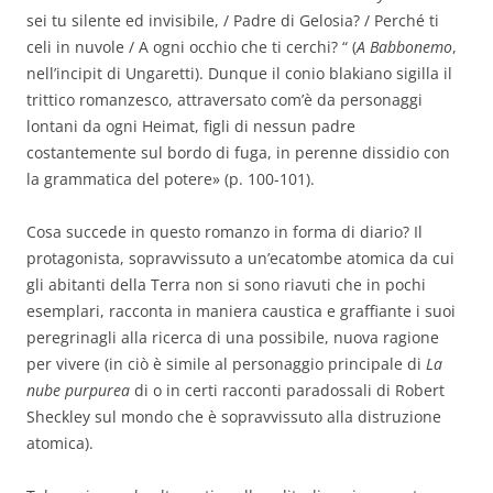
sei tu silente ed invisibile, / Padre di Gelosia? / Perché ti
celi in nuvole / A ogni occhio che ti cerchi? “ (
A
Babbonemo
,
nell’incipit di Ungaretti). Dunque il conio blakiano sigilla il
trittico romanzesco, attraversato com’è da personaggi
lontani da ogni Heimat, figli di nessun padre
costantemente sul bordo di fuga, in perenne dissidio con
la grammatica del potere» (p. 100-101).
Cosa succede in questo romanzo in forma di diario? Il
protagonista, sopravvissuto a un’ecatombe atomica da cui
gli abitanti della Terra non si sono riavuti che in pochi
esemplari, racconta in maniera caustica e graffiante i suoi
peregrinagli alla ricerca di una possibile, nuova ragione
per vivere (in ciò è simile al personaggio principale di
La
nube purpurea
di o in certi racconti paradossali di Robert
Sheckley sul mondo che è sopravvissuto alla distruzione
atomica).