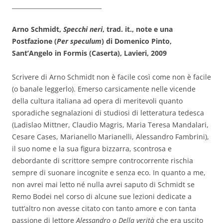
______________________________
Arno Schmidt,
Specchi neri
, trad. it., note e una
Postfazione (
Per speculum
) di Domenico Pinto,
Sant’Angelo in Formis (Caserta), Lavieri, 2009
Scrivere di Arno Schmidt non è facile così come non è facile
(o banale leggerlo). Emerso carsicamente nelle vicende
della cultura italiana ad opera di meritevoli quanto
sporadiche segnalazioni di studiosi di letteratura tedesca
(Ladislao Mittner, Claudio Magris, Maria Teresa Mandalari,
Cesare Cases, Marianello Marianelli, Alessandro Fambrini),
il suo nome e la sua figura bizzarra, scontrosa e
debordante di scrittore sempre controcorrente rischia
sempre di suonare incognite e senza eco. In quanto a me,
non avrei mai letto né nulla avrei saputo di Schmidt se
Remo Bodei nel corso di alcune sue lezioni dedicate a
tutt’altro non avesse citato con tanto amore e con tanta
passione di lettore
Alessandro o Della verità
che era uscito