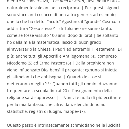
mentre si conversava). “
Chi ama la verità
, deve odiare Dio –
naturalmente vale anche la reciproca. | Per questi signori
sono vincolanti cosucce di ben altro genere: ad esempio,
quello che ha detto l’”acuto” Agostino, il “grande” Cosma, o
addirittura “Gesù stesso” – di Tolomeo ne sanno tanto,
come se fosse vissuto 100 anni dopo di loro! | Se soltanto
ho dalla mia la matematica, lascio di buon grado
all’avversario la Chiesa, i Padri ed entrambi i Testamenti! Di
più: anche tutti gli Apocrifi e Antilegomena (4), compreso
Nicodemo (5) ed Erma Pastore (6) | Dalla preghiera non
viene influenzato Dio, bensì il pregante: ognuno si inietta
gli stimolanti che abbisogna. | Quando le cose si
metteranno meglio ? ! : Quando tutti gli uomini dovranno
frequentare la scuola fino ai 20 e l’insegnamento della
religione sarà soppresso! | – Non vi è nulla di più eccitante
per la mia fantasia, che cifre, dati, elenchi di nomi,
statistiche, registri di luoghi, mappe» (7).
Questo passo è intrinsecamente schmidtiano nella lucidità