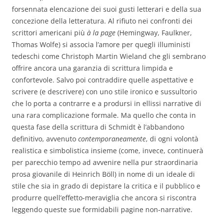
forsennata elencazione dei suoi gusti letterari e della sua
concezione della letteratura. Al rifiuto nei confronti dei
scrittori americani più
à la page
(Hemingway, Faulkner,
Thomas Wolfe) si associa l’amore per quegli illuministi
tedeschi come Christoph Martin Wieland che gli sembrano
offrire ancora una garanzia di scrittura limpida e
confortevole. Salvo poi contraddire quelle aspettative e
scrivere (e descrivere) con uno stile ironico e sussultorio
che lo porta a contrarre e a prodursi in ellissi narrative di
una rara complicazione formale. Ma quello che conta in
questa fase della scrittura di Schmidt è l’abbandono
definitivo, avvenuto
contemporaneamente
, di ogni volontà
realistica e simbolistica insieme (come, invece, continuerà
per parecchio tempo ad avvenire nella pur straordinaria
prosa giovanile di Heinrich Böll) in nome di un ideale di
stile che sia in grado di depistare la critica e il pubblico e
produrre quell’effetto-meraviglia che ancora si riscontra
leggendo queste sue formidabili pagine non-narrative.