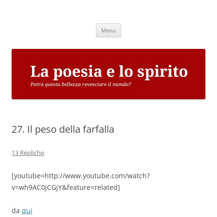
Vai
al
La poesia e lo spirito
contenuto
Potrà questa bellezza rovesciare il mondo?
Menu
27. Il peso della farfalla
13 Repliche
[youtube=http://www.youtube.com/watch?
v=wh9AC0jCGjY&feature=related]
da
qui