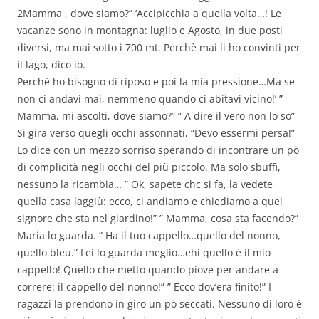
2Mamma , dove siamo?” ‘Accipicchia a quella volta…! Le
vacanze sono in montagna: luglio e Agosto, in due posti
diversi, ma mai sotto i 700 mt. Perchè mai li ho convinti per
il lago, dico io.
Perchè ho bisogno di riposo e poi la mia pressione…Ma se
non ci andavi mai, nemmeno quando ci abitavi vicino!’ ”
Mamma, mi ascolti, dove siamo?” ” A dire il vero non lo so”
Si gira verso quegli occhi assonnati, “Devo essermi persa!”
Lo dice con un mezzo sorriso sperando di incontrare un pò
di complicità negli occhi del più piccolo. Ma solo sbuffi,
nessuno la ricambia… ” Ok, sapete chc si fa, la vedete
quella casa laggiù: ecco, ci andiamo e chiediamo a quel
signore che sta nel giardino!” ” Mamma, cosa sta facendo?”
Maria lo guarda. ” Ha il tuo cappello…quello del nonno,
quello bleu.” Lei lo guarda meglio…ehi quello è il mio
cappello! Quello che metto quando piove per andare a
correre: il cappello del nonno!” ” Ecco dov’era finito!” I
ragazzi la prendono in giro un pò seccati. Nessuno di loro è