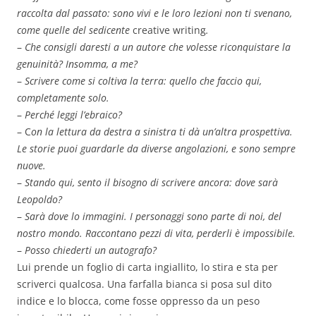
raccolta dal passato: sono vivi e le loro lezioni non ti svenano,
come quelle del sedicente
creative writing
.
–
Che consigli daresti a un autore che volesse riconquistare la
genuinità? Insomma, a me?
–
Scrivere come si coltiva la terra: quello che faccio qui,
completamente solo.
–
Perché leggi l’ebraico?
– C
on la lettura da destra a sinistra ti dà un’altra prospettiva.
Le storie puoi guardarle da diverse angolazioni, e sono sempre
nuove.
–
Stando qui, sento il bisogno di scrivere ancora: dove sarà
Leopoldo?
–
Sarà dove lo immagini. I personaggi sono parte di noi, del
nostro mondo. Raccontano pezzi di vita, perderli è impossibile.
–
Posso chiederti
un autografo?
Lui prende un foglio di carta ingiallito, lo stira e sta per
scriverci qualcosa. Una farfalla bianca si posa sul dito
indice e lo blocca, come fosse oppresso da un peso