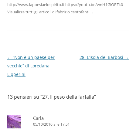
http://www.lapoesiaelospirito.it https://youtu.be/wnH1GlOPZk0
Visualizza tutti gli articoli di fabrizio centofanti
→
Navigazione
←
“Non è un paese per
28. L’isola dei Barbosi
→
articolo
vecchie” di Loredana
Lipperini
13 pensieri su “
27. Il peso della farfalla
”
Carla
05/10/2010 alle 17:51