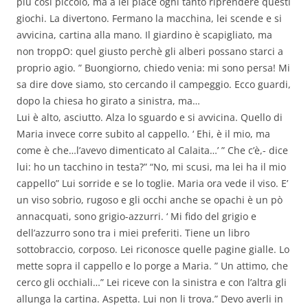
più così piccolo, ma a lei piace ogni tanto riprendere questi
giochi. La divertono. Fermano la macchina, lei scende e si
avvicina, cartina alla mano. Il giardino è scapigliato, ma
non troppO: quel giusto perchè gli alberi possano starci a
proprio agio. ” Buongiorno, chiedo venia: mi sono persa! Mi
sa dire dove siamo, sto cercando il campeggio. Ecco guardi,
dopo la chiesa ho girato a sinistra, ma…
Lui è alto, asciutto. Alza lo sguardo e si avvicina. Quello di
Maria invece corre subito al cappello. ‘ Ehi, è il mio, ma
come è che…l’avevo dimenticato al Calaita…’ ” Che c’è,- dice
lui: ho un tacchino in testa?” “No, mi scusi, ma lei ha il mio
cappello” Lui sorride e se lo toglie. Maria ora vede il viso. E’
un viso sobrio, rugoso e gli occhi anche se opachi è un pò
annacquati, sono grigio-azzurri. ‘ Mi fido del grigio e
dell’azzurro sono tra i miei preferiti. Tiene un libro
sottobraccio, corposo. Lei riconosce quelle pagine gialle. Lo
mette sopra il cappello e lo porge a Maria. ” Un attimo, che
cerco gli occhiali…” Lei riceve con la sinistra e con l’altra gli
allunga la cartina. Aspetta. Lui non li trova.” Devo averli in