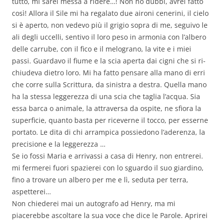
tutto, mi sarei messa a ridere…! Non ho dubbi, avrei fatto
così! Allora il Sile mi ha regalato due aironi cenerini, il cielo
si è aperto, non vedevo più il grigio sopra di me, seguivo le
ali degli uccelli, sentivo il loro peso in armonia con l’albero
delle carrube, con il fico e il melograno, la vite e i miei
passi. Guardavo il fiume e la scia aperta dai cigni che si ri-
chiudeva dietro loro. Mi ha fatto pensare alla mano di erri
che corre sulla Scrittura, da sinistra a destra. Quella mano
ha la stessa leggerezza di una scia che taglia l’acqua. Sia
essa barca o animale, la attraversa da ospite, ne sfiora la
superficie, quanto basta per riceverne il tocco, per esserne
portato. Le dita di chi arrampica possiedono l’aderenza, la
precisione e la leggerezza …
Se io fossi Maria e arrivassi a casa di Henry, non entrerei.
mi fermerei fuori spazierei con lo sguardo il suo giardino,
fino a trovare un albero per me e lì, seduta per terra,
aspetterei…
Non chiederei mai un autografo ad Henry, ma mi
piacerebbe ascoltare la sua voce che dice le Parole. Aprirei