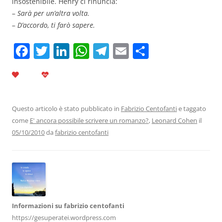
insostenibile. Henry ci rinuncia:
–
Sarà per un’altra volta.
–
D’accordo, ti farò sapere.
F
T
Li
W
T
E
C
a
w
n
h
el
m
o
c
itt
k
at
e
ai
n
e
er
e
s
gr
l
di
b
dI
A
a
vi
Questo articolo è stato pubblicato in
Fabrizio Centofanti
e taggato
come
E' ancora possibile scrivere un romanzo?
,
Leonard Cohen
il
o
n
p
m
di
05/10/2010
da
fabrizio centofanti
o
p
k
Informazioni su fabrizio centofanti
https://gesuperatei.wordpress.com