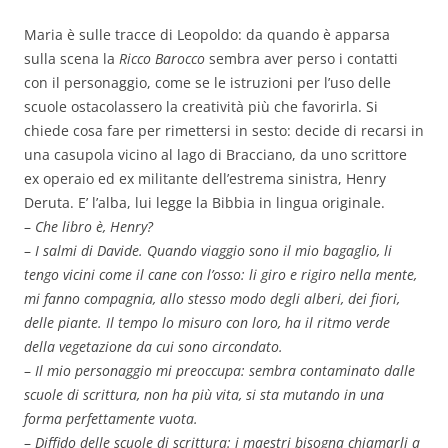
Maria è sulle tracce di Leopoldo: da quando è apparsa
sulla scena la
Ricco Barocco
sembra aver perso i contatti
con il personaggio, come se le istruzioni per l’uso delle
scuole ostacolassero la creatività più che favorirla. Si
chiede cosa fare per rimettersi in sesto: decide di recarsi in
una casupola vicino al lago di Bracciano, da uno scrittore
ex operaio ed ex militante dell’estrema sinistra, Henry
Deruta. E’ l’alba, lui legge la Bibbia in lingua originale.
–
Che libro è, Henry?
–
I salmi di Davide. Quando viaggio sono il mio bagaglio, li
tengo vicini come il cane con l’osso: li giro e rigiro nella mente,
mi fanno compagnia, allo stesso modo degli alberi, dei fiori,
delle piante. Il tempo lo misuro con loro, ha il ritmo verde
della vegetazione da cui sono circondato.
–
I
l mio personaggio mi preoccupa: sembra contaminato dalle
scuole di scrittura, non ha più vita, si sta mutando in una
forma perfettamente vuota.
–
Diffido dell
e scuole di scrittura
: i maestri bisogna chiamarli a