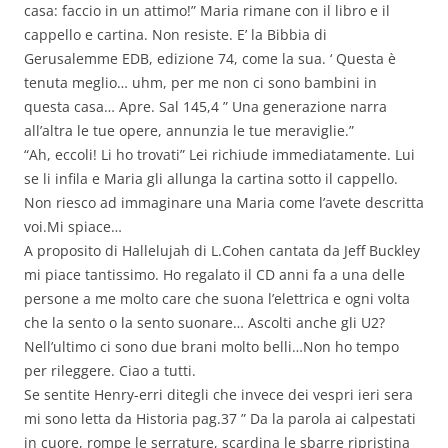
casa: faccio in un attimo!” Maria rimane con il libro e il
cappello e cartina. Non resiste. E’ la Bibbia di
Gerusalemme EDB, edizione 74, come la sua. ‘ Questa è
tenuta meglio… uhm, per me non ci sono bambini in
questa casa… Apre. Sal 145,4 ” Una generazione narra
all’altra le tue opere, annunzia le tue meraviglie.”
“Ah, eccoli! Li ho trovati” Lei richiude immediatamente. Lui
se li infila e Maria gli allunga la cartina sotto il cappello.
Non riesco ad immaginare una Maria come l’avete descritta
voi.Mi spiace…
A proposito di Hallelujah di L.Cohen cantata da Jeff Buckley
mi piace tantissimo. Ho regalato il CD anni fa a una delle
persone a me molto care che suona l’elettrica e ogni volta
che la sento o la sento suonare… Ascolti anche gli U2?
Nell’ultimo ci sono due brani molto belli…Non ho tempo
per rileggere. Ciao a tutti.
Se sentite Henry-erri ditegli che invece dei vespri ieri sera
mi sono letta da Historia pag.37 ” Da la parola ai calpestati
in cuore, rompe le serrature, scardina le sbarre ripristina