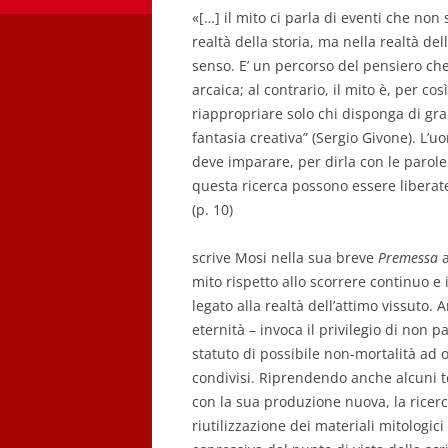
«[…] il mito ci parla di eventi che no
realtà della storia, ma nella realtà de
senso. E’ un percorso del pensiero che
arcaica; al contrario, il mito è, per co
riappropriare solo chi disponga di gra
fantasia creativa” (Sergio Givone). 
deve imparare, per dirla con le parole
questa ricerca possono essere liberat
(p. 10)
scrive Mosi nella sua breve
Premessa
a
mito rispetto allo scorrere continuo e 
legato alla realtà dell’attimo vissuto.
eternità – invoca il privilegio di non 
statuto di possibile non-mortalità ad o
condivisi. Riprendendo anche alcuni te
con la sua produzione nuova, la ricerc
riutilizzazione dei materiali mitologici