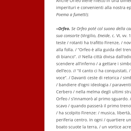
Anche Orfeo viene riletto in una dime
imperituri e convenienti alla nostra e
Poema a fumetti
):
«
Orfeo.
Se Orfeo poté col suono della can
sua consorte
(Virgilio,
Eneide
, c. VI, vv.
teste / rotanti ha trafitto Firenze, / no
alla folla. / “Orfeo è alla guida del tr
di bianco”. // Nella città divisa dall’odi
scendere all’inferno / a gettare i simbo
dell’eco. // “Il canto ci ha conquistati,
voce”. / Davanti ceste di retorica / si
/ bandiere d’ogni ideologia / paraventi
Cerbero / nella melma degli ultimi strat
Orfeo / s’innamorò al primo sguardo. / I
scavo / quando passerà il primo treno”.
/ ha scolpito Firenze: / musica, libertà,
periferia centro. In ogni / quartiere u
boato scuote la terra, / un vortice acre