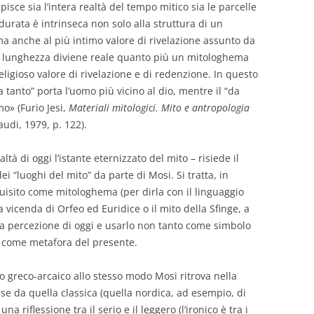
pisce sia l’intera realtà del tempo mitico sia le parcelle
 durata è intrinseca non solo alla struttura di un
 anche al più intimo valore di rivelazione assunto da
la lunghezza diviene reale quanto più un mitologhema
ligioso valore di rivelazione e di redenzione. In questo
a tanto” porta l’uomo più vicino al dio, mentre il “da
mo» (Furio Jesi,
Materiali mitologici. Mito e antropologia
audi, 1979, p. 122).
ltà di oggi l’istante eternizzato del mito – risiede il
ei “luoghi del mito” da parte di Mosi. Si tratta, in
uisito come mitologhema (per dirla con il linguaggio
 la vicenda di Orfeo ed Euridice o il mito della Sfinge, a
a percezione di oggi e usarlo non tanto come simbolo
 come metafora del presente.
to greco-arcaico allo stesso modo Mosi ritrova nella
rse da quella classica (quella nordica, ad esempio, di
 riflessione tra il serio e il leggero (l’ironico è tra i