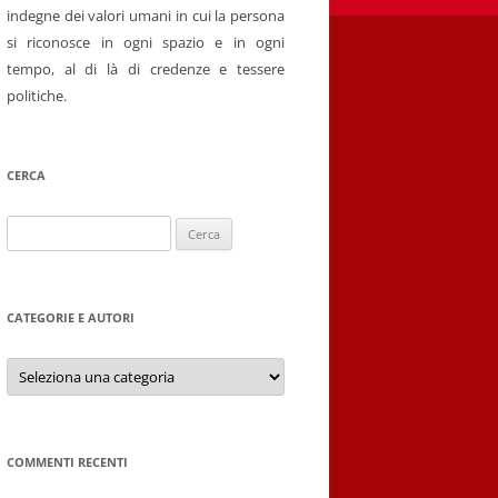
indegne dei valori umani in cui la persona
si riconosce in ogni spazio e in ogni
tempo, al di là di credenze e tessere
politiche.
CERCA
Ricerca
per:
CATEGORIE E AUTORI
Categorie
e
autori
COMMENTI RECENTI