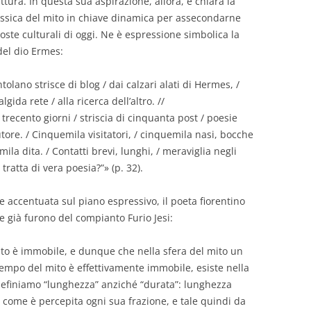
ttura. In questa sua aspirazione, allora, è chiara la
classica del mito in chiave dinamica per assecondarne
oposte culturali di oggi. Ne è espressione simbolica la
del dio Ermes:
entolano strisce di blog / dai calzari alati di Hermes, /
ida rete / alla ricerca dell’altro. //
i trecento giorni / striscia di cinquanta post / poesie
’autore. / Cinquemila visitatori, / cinquemila nasi, bocche
ila dita. / Contatti brevi, lunghi, / meraviglia negli
 tratta di vera poesia?”» (p. 32).
 accentuata sul piano espressivo, il poeta fiorentino
e già furono del compianto Furio Jesi:
ito è immobile, e dunque che nella sfera del mito un
 tempo del mito è effettivamente immobile, esiste nella
definiamo “lunghezza” anziché “durata”: lunghezza
 come è percepita ogni sua frazione, e tale quindi da