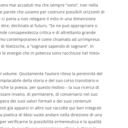
n sono mai accaduti ma che sempre “sono”, non nella
lle parole che usiamo per costruire possibili orizzonti di
 ci porta a non relegare il mito in una dimensione
sì dire, declinato al futuro. “Se ne può appropriare o
nde consapevolezza critica e di altrettanto grande
L’uomo contemporaneo è come chiamato ad un’impresa:
 di Nietzsche, a “sognare sapendo di sognare”. In
e le energie che in potenza sono racchiuse nel mito»
l volume. Giustamente l’autore rileva la perennità del
implacabile della storia e del suo corso transitorio e
 Anche la poesia, per questo motivo – la sua ricerca di
passare invano, di permanere, di conservarsi nel suo
pera dei suoi valori formali e dei suoi contenuti
sti già apparsi in altre sue raccolte qui ben integrati
a poetica di Mosi vuole andare nella direzione di una
 per verificarne la possibilità ermeneutica e la qualità