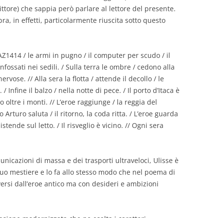
ttore) che sappia però parlare al lettore del presente.
bra, in effetti, particolarmente riuscita sotto questo
 AZ1414 / le armi in pugno / il computer per scudo / il
infossati nei sedili. / Sulla terra le ombre / cedono alla
vose. // Alla sera la flotta / attende il decollo / le
 Infine il balzo / nella notte di pece. / Il porto d’Itaca è
ro oltre i monti. // L’eroe raggiunge / la reggia del
 Arturo saluta / il ritorno, la coda ritta. / L’eroe guarda
istende sul letto. / Il risveglio è vicino. // Ogni sera
icazioni di massa e dei trasporti ultraveloci, Ulisse è
suo mestiere e lo fa allo stesso modo che nel poema di
ersi dall’eroe antico ma con desideri e ambizioni