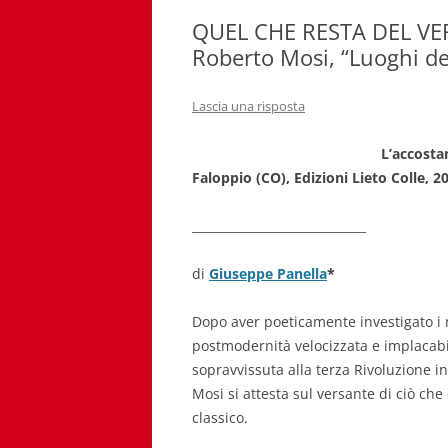
QUEL CHE RESTA DEL VERS
Roberto Mosi, “Luoghi de
Lascia una risposta
L’accosta
Faloppio (CO), Edizioni Lieto Colle, 2
_____________________________
di
Giuseppe Panella
*
Dopo aver poeticamente investigato i 
postmodernità velocizzata e implacabil
sopravvissuta alla terza Rivoluzione i
Mosi si attesta sul versante di ciò ch
classico.