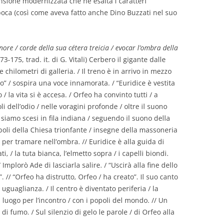
nsione modernizzata che ne esalta i caratteri
poca (così come aveva fatto anche Dino Buzzati nel suo
ore / corde della sua cétera treicia / evocar l’ombra della
 173-175, trad. it. di G. Vitali) Cerbero il gigante dalle
ve chilometri di galleria. / Il treno è in arrivo in mezzo
eno” / sospira una voce innamorata. / “Euridice è vestita
o / la vita si è accesa. / Orfeo ha convinto tutti / a
li dell’odio / nelle voragini profonde / oltre il suono
 / siamo scesi in fila indiana / seguendo il suono della
mboli della Chiesa trionfante / insegne della massoneria
 per tramare nell’ombra. // Euridice è alla guida di
i, / la tuta bianca, l’elmetto sopra / i capelli biondi.
mplorò Ade di lasciarla salire. / “Uscirà alla fine dello
 // “Orfeo ha distrutto, Orfeo / ha creato”. Il suo canto
 uguaglianza. / Il centro è diventato periferia / la
n luogo per l’incontro / con i popoli del mondo. // Un
 di fumo. / Sul silenzio di gelo le parole / di Orfeo alla