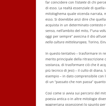
far coincidere con l’
istante
di chi perce
di esso. La realtà essenziale di quella
mitologhema quale vicenda narrata, ma
esso. Si dovrebbe anzi dire che quel
acquista in un determinato contesto re
senso, nell’ambito del mito, l’“una volt
oggi per sempre” avvicina il dio all’uo
nella cultura mitteleuropea
, Torino, Ein
In questo tentativo – trasformare in rea
merito principale della ritrascrizione d
sostanza, di trasformare ciò che è acq
più tecnico di Jesi) – il culto di diana,
esempio – in dato comprensibile con l
di un “passato che non passa” quanto
Così come si avvia sui percorsi del mi
poesia antica o in altre mitologie dive
wagneriana ossessione) lo spunto per una