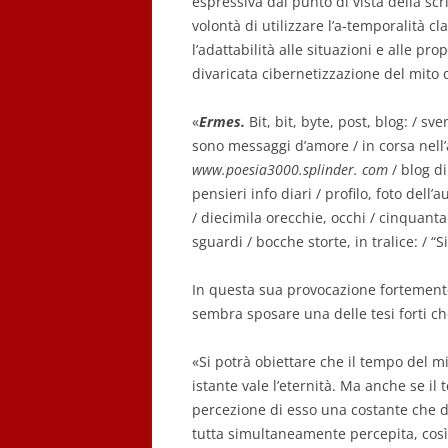
espressiva dal punto di vista della scri
volontà di utilizzare l’a-temporalità 
l’adattabilità alle situazioni e alle pr
divaricata cibernetizzazione del mito 
«
Ermes.
Bit, bit, byte, post, blog: / sv
sono messaggi d’amore / in corsa nell’alg
www.poesia3000.splinder. com
/ blog d
pensieri info diari / profilo, foto dell
/ diecimila orecchie, occhi / cinquantam
sguardi / bocche storte, in tralice: / “Si
In questa sua provocazione fortemente
sembra sposare una delle tesi forti ch
«Si potrà obiettare che il tempo del m
istante vale l’eternità. Ma anche se il
percezione di esso una costante che 
tutta simultaneamente percepita, così