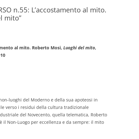
O n.55: L’accostamento al mito.
GIOVANNI NUSCIS
l mito”
GUIDO MICHELONE
KIKA BOHR
mento al mito. Roberto Mosi,
Luoghi del mito
,
MARINO MAGLIANI
010
MATTEO TELARA
MONICA MAZZITELLI
PASQUALE VITAGLIANO
non-luoghi del Moderno e della sua apoteosi in
RICCARDO FERRAZZI
e verso i residui della cultura tradizionale
ndustriale del Novecento, quella telematica, Roberto
ROBERTO PLEVANO
e è il Non-Luogo per eccellenza e da sempre: il mito
STEFANIE GOLISCH