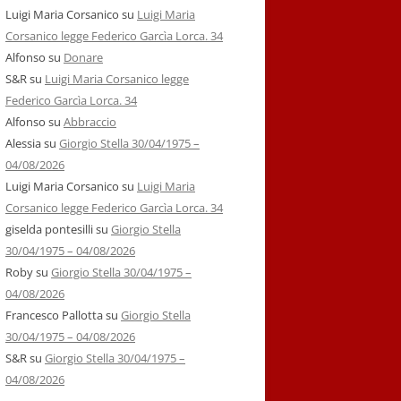
Luigi Maria Corsanico
su
Luigi Maria
Corsanico legge Federico Garcìa Lorca. 34
Alfonso
su
Donare
S&R
su
Luigi Maria Corsanico legge
Federico Garcìa Lorca. 34
Alfonso
su
Abbraccio
Alessia
su
Giorgio Stella 30/04/1975 –
04/08/2026
Luigi Maria Corsanico
su
Luigi Maria
Corsanico legge Federico Garcìa Lorca. 34
giselda pontesilli
su
Giorgio Stella
30/04/1975 – 04/08/2026
Roby
su
Giorgio Stella 30/04/1975 –
04/08/2026
Francesco Pallotta
su
Giorgio Stella
30/04/1975 – 04/08/2026
S&R
su
Giorgio Stella 30/04/1975 –
04/08/2026