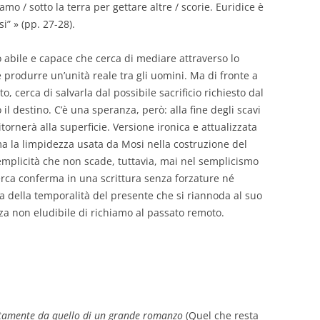
mo / sotto la terra per gettare altre / scorie. Euridice è
i” » (pp. 27-28).
abile e capace che cerca di mediare attraverso lo
 produrre un’unità reale tra gli uomini. Ma di fronte a
o, cerca di salvarla dal possibile sacrificio richiesto dal
 destino. C’è una speranza, però: alla fine degli scavi
itornerà alla superficie. Versione ironica e attualizzata
ma la limpidezza usata da Mosi nella costruzione del
(semplicità che non scade, tuttavia, mai nel semplicismo
erca conferma in una scrittura senza forzature né
ra della temporalità del presente che si riannoda al suo
za non eludibile di richiamo al passato remoto.
ettamente da quello di un grande romanzo
(Quel che resta