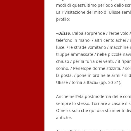
modi di quest’ultimo periodo dello scri
La rivisitazione del mito di Ulisse sem
profilo:
«
Ulisse
. L’alba sorprende / l’eroe volo
telefono in mano, / altri cento achei / 
luce, / le strade vomitano / macchine ner
truppe ammassate / nelle piccole navi. /
chiuso / per la furia dei venti, / il ripa
sonno. / Penelope dorme stizzita, / solo
la posta, / pone in ordine le armi / si d
Ulisse / torna a Itaca» (pp. 30-31).
Anche nell’età postmoderna delle comun
sempre lo stesso. Tornare a casa è il 
Omero, solo che qui usa strumenti div
antiche.