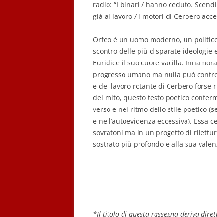
radio: “I binari / hanno ceduto. Scendia
già al lavoro / i motori di Cerbero acces
Orfeo è un uomo moderno, un politico 
scontro delle più disparate ideologie e
Euridice il suo cuore vacilla. Innamorat
progresso umano ma nulla può contro il
e del lavoro rotante di Cerbero forse r
del mito, questo testo poetico confer
verso e nel ritmo dello stile poetico 
e nell’autoevidenza eccessiva). Essa c
sovratoni ma in un progetto di rilettu
sostrato più profondo e alla sua valen
___________________________
*Il titolo di questa rassegna deriva dir