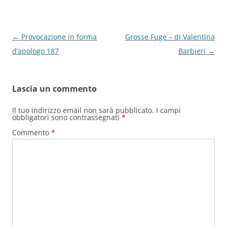
k
Navigazione
←
Provocazione in forma
Grosse Fuge – di Valentina
articolo
d’apologo 187
Barbieri
→
Lascia un commento
Il tuo indirizzo email non sarà pubblicato.
I campi
obbligatori sono contrassegnati
*
Commento
*