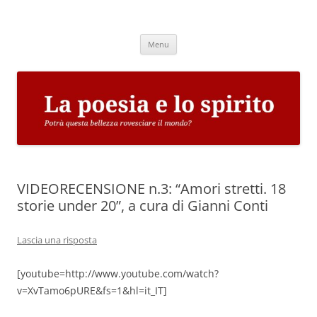
Vai
al
La poesia e lo spirito
contenuto
Potrà questa bellezza rovesciare il mondo?
Menu
VIDEORECENSIONE n.3: “Amori stretti. 18
storie under 20”, a cura di Gianni Conti
Lascia una risposta
[youtube=http://www.youtube.com/watch?
v=XvTamo6pURE&fs=1&hl=it_IT]