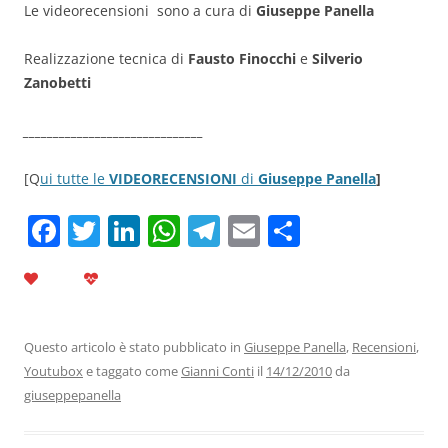
Le videorecensioni sono a cura di
Giuseppe Panella
Realizzazione tecnica di
Fausto Finocchi
e
Silverio
Zanobetti
______________________________
[Q
ui tutte le
VIDEORECENSIONI
di
Giuseppe Panella
]
F
T
Li
W
T
E
C
a
w
n
h
el
m
o
c
itt
k
at
e
ai
n
e
er
e
s
gr
l
di
b
dI
A
a
vi
Questo articolo è stato pubblicato in
Giuseppe Panella
,
Recensioni
,
Youtubox
e taggato come
Gianni Conti
il
14/12/2010
da
o
n
p
m
di
giuseppepanella
o
p