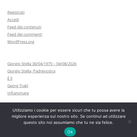
Registrati
Accedi
Feed dei contenuti
Feed dei commenti
WordPress.org
Giorgio Stella 30/04/1975 – 04/08/2026
Giorgio Stella, Padrevostra
È lì
Georg Trakl
Infiammare
Utilizziamo i cookie per essere sicuri che tu possa avere la
migliore esperienza sul nostro sito. Se continui ad utilizzare
questo sito noi assumiamo che tu ne sia felice.
Proudly powered by WordPress
Ok