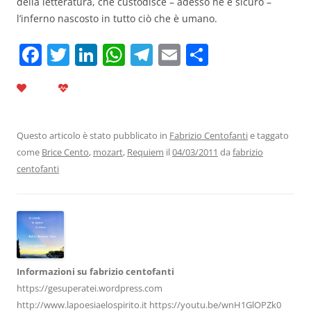
della letteratura, che custodisce – adesso ne è sicuro –
l’inferno nascosto in tutto ciò che è umano.
F
T
Li
W
T
E
C
a
w
n
h
el
m
o
c
itt
k
at
e
ai
n
e
er
e
s
gr
l
di
b
dI
A
a
vi
Questo articolo è stato pubblicato in
Fabrizio Centofanti
e taggato
come
Brice Cento
,
mozart
,
Requiem
il
04/03/2011
da
fabrizio
o
n
p
m
di
centofanti
o
p
k
Informazioni su fabrizio centofanti
https://gesuperatei.wordpress.com
http://www.lapoesiaelospirito.it https://youtu.be/wnH1GlOPZk0