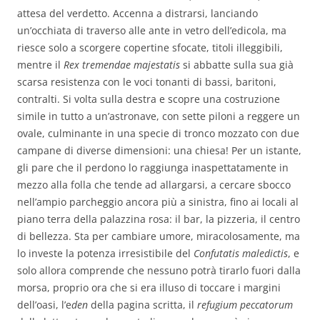
attesa del verdetto. Accenna a distrarsi, lanciando
un’occhiata di traverso alle ante in vetro dell’edicola, ma
riesce solo a scorgere copertine sfocate, titoli illeggibili,
mentre il
Rex tremendae majestatis
si abbatte sulla sua già
scarsa resistenza con le voci tonanti di bassi, baritoni,
contralti. Si volta sulla destra e scopre una costruzione
simile in tutto a un’astronave, con sette piloni a reggere un
ovale, culminante in una specie di tronco mozzato con due
campane di diverse dimensioni: una chiesa! Per un istante,
gli pare che il perdono lo raggiunga inaspettatamente in
mezzo alla folla che tende ad allargarsi, a cercare sbocco
nell’ampio parcheggio ancora più a sinistra, fino ai locali al
piano terra della palazzina rosa: il bar, la pizzeria, il centro
di bellezza. Sta per cambiare umore, miracolosamente, ma
lo investe la potenza irresistibile del
Confutatis maledictis
, e
solo allora comprende che nessuno potrà tirarlo fuori dalla
morsa, proprio ora che si era illuso di toccare i margini
dell’oasi, l’e
den
della pagina scritta, il
refugium peccatorum