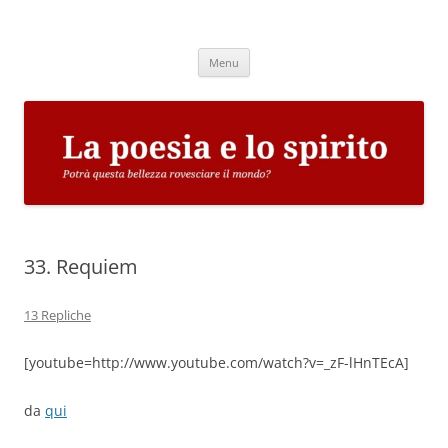
Vai
al
La poesia e lo spirito
contenuto
Potrà questa bellezza rovesciare il mondo?
Menu
33. Requiem
13 Repliche
[youtube=http://www.youtube.com/watch?v=_zF-lHnTEcA]
da
qui