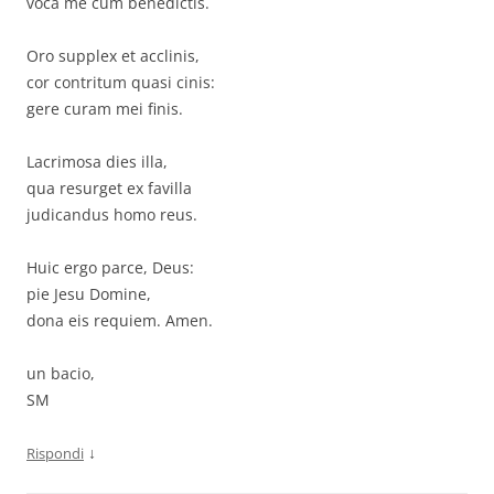
voca me cum benedictis.
Oro supplex et acclinis,
cor contritum quasi cinis:
gere curam mei finis.
Lacrimosa dies illa,
qua resurget ex favilla
judicandus homo reus.
Huic ergo parce, Deus:
pie Jesu Domine,
dona eis requiem. Amen.
un bacio,
SM
↓
Rispondi