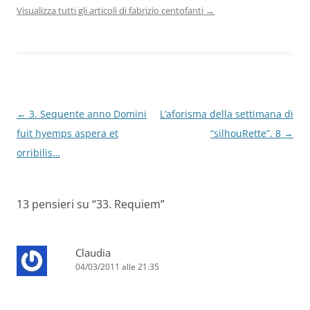
Visualizza tutti gli articoli di fabrizio centofanti
→
Navigazione
←
3. Sequente anno Domini
L’aforisma della settimana di
articolo
fuit hyemps aspera et
“silhouRette”. 8
→
orribilis…
13 pensieri su “
33. Requiem
”
Claudia
04/03/2011 alle 21:35