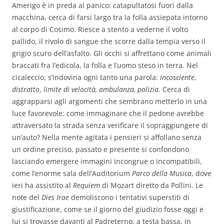
Amerigo è in preda al panico: catapultatosi fuori dalla
macchina, cerca di farsi largo tra la folla assiepata intorno
al corpo di Cosimo. Riesce a stento a vederne il volto
pallido, il rivolo di sangue che scorre dalla tempia verso il
grigio scuro dell’asfalto. Gli occhi si affrettano come animali
braccati fra l’edicola, la folla e l’uomo steso in terra. Nel
cicaleccio, s’indovina ogni tanto una parola:
incosciente
,
distratto
,
limite di velocità, ambulanza, polizia.
Cerca di
aggrapparsi agli argomenti che sembrano metterlo in una
luce favorevole: come immaginare che il pedone avrebbe
attraversato la strada senza verificare il sopraggiungere di
un’auto? Nella mente agitata i pensieri si affollano senza
un ordine preciso, passato e presente si confondono
lasciando emergere immagini incongrue o incompatibili,
come l’enorme sala dell’Auditorium
Parco della Musica
, dove
ieri ha assistito al
Requiem
di Mozart diretto da Pollini. Le
note del
Dies Irae
demoliscono i tentativi superstiti di
giustificazione, come se il giorno del giudizio fosse oggi e
lui si trovasse davanti al Padreterno, a testa bassa, in