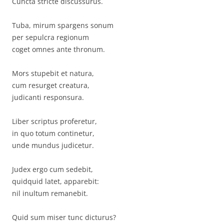
Cuncta stricte discussurus.
Tuba, mirum spargens sonum
per sepulcra regionum
coget omnes ante thronum.
Mors stupebit et natura,
cum resurget creatura,
judicanti responsura.
Liber scriptus proferetur,
in quo totum continetur,
unde mundus judicetur.
Judex ergo cum sedebit,
quidquid latet, apparebit:
nil inultum remanebit.
Quid sum miser tunc dicturus?