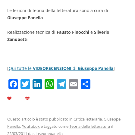
Le lezioni di teoria della letteratura
sono a cura di
Giuseppe Panella
Realizzazione tecnica di
Fausto Finocchi
e
Silverio
Zanobetti
______________________________
[
Qui tutte le
VIDEORECENSIONI
di
Giuseppe Panella
]
F
T
Li
W
T
E
C
a
w
n
h
el
m
o
c
itt
k
at
e
ai
n
e
er
e
s
gr
l
di
b
dI
A
a
vi
Questo articolo è stato pubblicato in
Critica letteraria
,
Giuseppe
Panella
,
Youtubox
e taggato come
Teoria della letteratura
il
o
n
p
m
di
22/03/2011
da
giuseppepanella