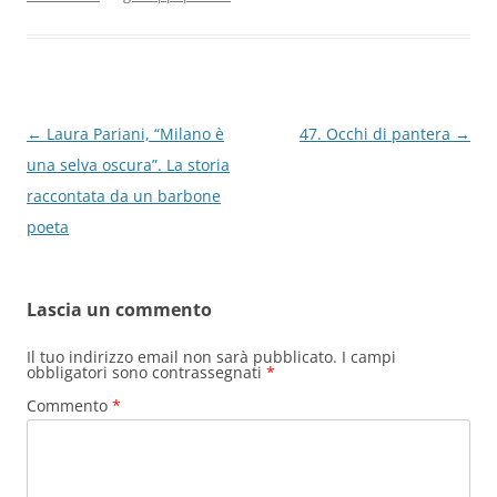
o
p
k
Navigazione
←
Laura Pariani, “Milano è
47. Occhi di pantera
→
articolo
una selva oscura”. La storia
raccontata da un barbone
poeta
Lascia un commento
Il tuo indirizzo email non sarà pubblicato.
I campi
obbligatori sono contrassegnati
*
Commento
*