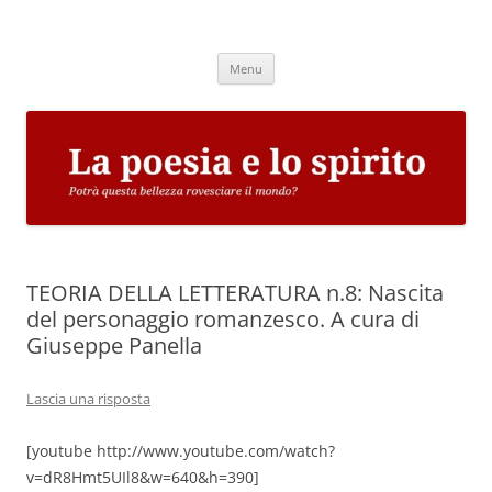
Vai
al
La poesia e lo spirito
contenuto
Potrà questa bellezza rovesciare il mondo?
Menu
TEORIA DELLA LETTERATURA n.8: Nascita
del personaggio romanzesco. A cura di
Giuseppe Panella
Lascia una risposta
[youtube http://www.youtube.com/watch?
v=dR8Hmt5UIl8&w=640&h=390]