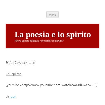
Vai
al
La poesia e lo spirito
contenuto
Potrà questa bellezza rovesciare il mondo?
Menu
62. Deviazioni
22 Repliche
[youtube=http://www.youtube.com/watch?v=MdOwfrwCiJI]
da
qui