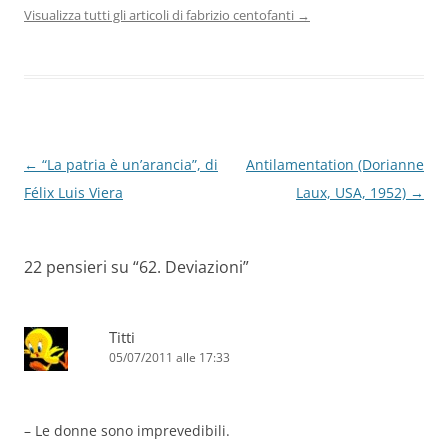
Visualizza tutti gli articoli di fabrizio centofanti
→
Navigazione
←
“La patria è un’arancia”, di
Antilamentation (Dorianne
articolo
Félix Luis Viera
Laux, USA, 1952)
→
22 pensieri su “
62. Deviazioni
”
Titti
05/07/2011 alle 17:33
– Le donne sono imprevedibili.