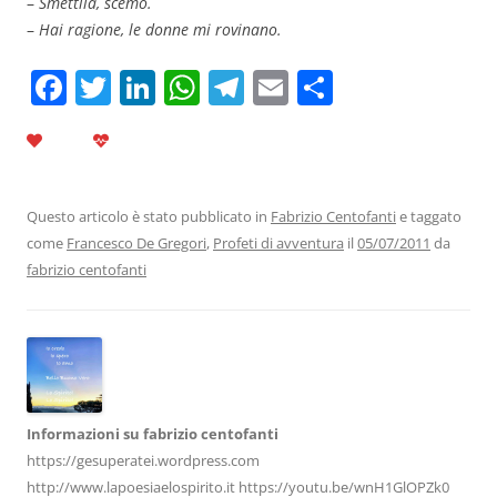
–
Smettila, scemo.
–
Hai ragione, le donne mi rovinano.
F
T
Li
W
T
E
C
a
w
n
h
el
m
o
c
itt
k
at
e
ai
n
e
er
e
s
gr
l
di
b
dI
A
a
vi
Questo articolo è stato pubblicato in
Fabrizio Centofanti
e taggato
come
Francesco De Gregori
,
Profeti di avventura
il
05/07/2011
da
o
n
p
m
di
fabrizio centofanti
o
p
k
Informazioni su fabrizio centofanti
https://gesuperatei.wordpress.com
http://www.lapoesiaelospirito.it https://youtu.be/wnH1GlOPZk0