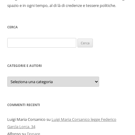
spazio e in ogni tempo, al di là di credenze e tessere politiche.
CERCA
Ricerca
per:
CATEGORIE E AUTORI
Categorie
e
autori
COMMENTI RECENTI
Luigi Maria Corsanico
su
Luigi Maria Corsanico legge Federico
Garcìa Lorca. 34
Alfonso
su
Donare