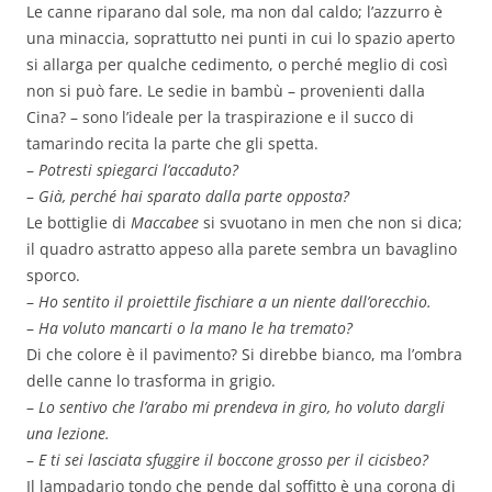
Le canne riparano dal sole, ma non dal caldo; l’azzurro è
una minaccia, soprattutto nei punti in cui lo spazio aperto
si allarga per qualche cedimento, o perché meglio di così
non si può fare. Le sedie in bambù – provenienti dalla
Cina? – sono l’ideale per la traspirazione e il succo di
tamarindo recita la parte che gli spetta.
–
Potresti spiegarci l’accaduto?
–
Già, perché hai sparato dalla parte opposta?
Le bottiglie di
Maccabee
si svuotano in men che non si dica;
il quadro astratto appeso alla parete sembra un bavaglino
sporco.
–
Ho sentito il proiettile fischiare a un niente dall’orecchio.
–
Ha voluto mancarti o la mano le ha tremato?
Di che colore è il pavimento? Si direbbe bianco, ma l’ombra
delle canne lo trasforma in grigio.
–
Lo sentivo che l’arabo mi prendeva in giro, ho voluto dargli
una lezione.
–
E ti sei lasciata sfuggire il boccone grosso per il cicisbeo?
Il lampadario tondo che pende dal soffitto è una corona di