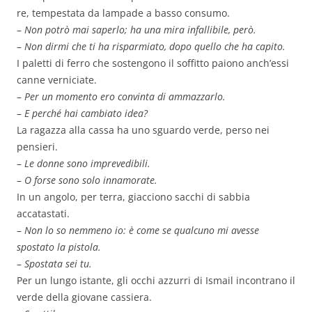
re, tempestata da lampade a basso consumo.
–
Non potrò mai saperlo; ha una mira infallibile, però.
–
Non dirmi che ti ha risparmiato, dopo quello che ha capito.
I paletti di ferro che sostengono il soffitto paiono anch’essi
canne verniciate.
–
Per un momento ero convinta di ammazzarlo.
–
E perché hai cambiato idea?
La ragazza alla cassa ha uno sguardo verde, perso nei
pensieri.
–
Le donne sono imprevedibili.
–
O forse sono solo innamorate.
In un angolo, per terra, giacciono sacchi di sabbia
accatastati.
–
Non lo so nemmeno io: è come se qualcuno mi avesse
spostato la pistola.
–
Spostata sei tu.
Per un lungo istante, gli occhi azzurri di Ismail incontrano il
verde della giovane cassiera.