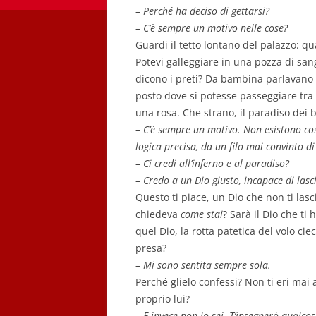
–
Perché ha deciso di gettarsi?
–
C’è sempre un motivo nelle cose?
Guardi il tetto lontano del palazzo: qu
Potevi galleggiare in una pozza di sang
dicono i preti? Da bambina parlavano 
posto dove si potesse passeggiare tra 
una rosa. Che strano, il paradiso dei 
–
C’è sempre un motivo. Non esistono cose
logica precisa, da un filo mai convinto di
–
Ci credi all’inferno e al paradiso?
–
Credo a un Dio giusto, incapace di lasci
Questo ti piace, un Dio che non ti las
chiedeva
come stai
? Sarà il Dio che ti 
quel Dio, la rotta patetica del volo c
presa?
–
Mi sono sentita sempre sola.
Perché glielo confessi? Non ti eri mai
proprio lui?
–
E invece non lo sei. T’insegnerò qualcos