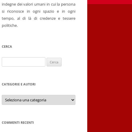
indegne dei valori umani in cui la persona
si riconosce in ogni spazio e in ogni
tempo, al di là di credenze e tessere
politiche.
CERCA
Ricerca
per:
CATEGORIE E AUTORI
Categorie
e
autori
COMMENTI RECENTI