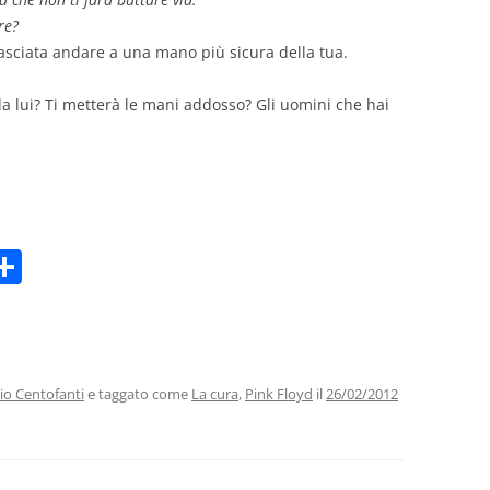
re?
 lasciata andare a una mano più sicura della tua.
da lui? Ti metterà le mani addosso? Gli uomini che hai
C
m
o
i
n
di
vi
io Centofanti
e taggato come
La cura
,
Pink Floyd
il
26/02/2012
di