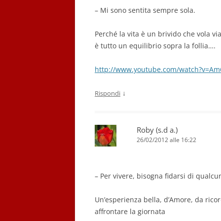
– Mi sono sentita sempre sola.
Perché la vita è un brivido che vola vi
è tutto un equilibrio sopra la follia….
http://www.youtube.com/watch?v=A
↓
Rispondi
Roby (s.d a.)
26/02/2012 alle 16:22
– Per vivere, bisogna fidarsi di qualcu
Un’esperienza bella, d’Amore, da ricor
affrontare la giornata