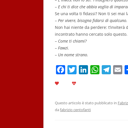
–
E chi ti dice che abbia voglia di impara
Se una volta ti fidassi? Non ti sei mai
–
Per
vivere, bisogna fidarsi di qualcuno.
Non hai niente da perdere: t’inviterà 
incontrato hanno cercato solo questo.
–
Come ti chiami?
–
Fawzi.
–
Un nome strano.
F
T
Li
W
T
E
a
w
n
h
el
c
itt
k
at
e
a
e
er
e
s
gr
l
b
dI
A
a
Questo articolo è stato pubblicato in
Fabriz
da
fabrizio centofanti
o
n
p
m
o
p