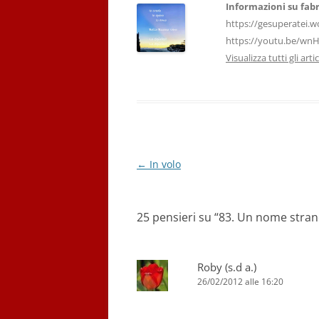
k
Informazioni su fabr
https://gesuperatei.w
https://youtu.be/wn
Visualizza tutti gli art
Navigazione
←
In volo
articolo
25 pensieri su “
83. Un nome stra
Roby (s.d a.)
26/02/2012 alle 16:20