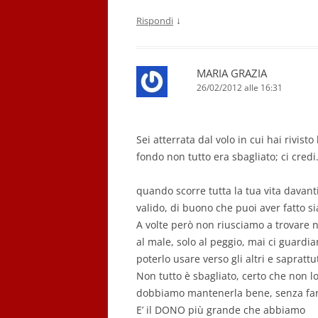
↓
Rispondi
MARIA GRAZIA
26/02/2012 alle 16:31
Sei atterrata dal volo in cui hai rivisto
fondo non tutto era sbagliato; ci cred
quando scorre tutta la tua vita davanti
valido, di buono che puoi aver fatto sia
A volte però non riusciamo a trovare 
al male, solo al peggio, mai ci guardi
poterlo usare verso gli altri e saprattu
Non tutto è sbagliato, certo che non lo
dobbiamo mantenerla bene, senza far
E’ il DONO più grande che abbiamo