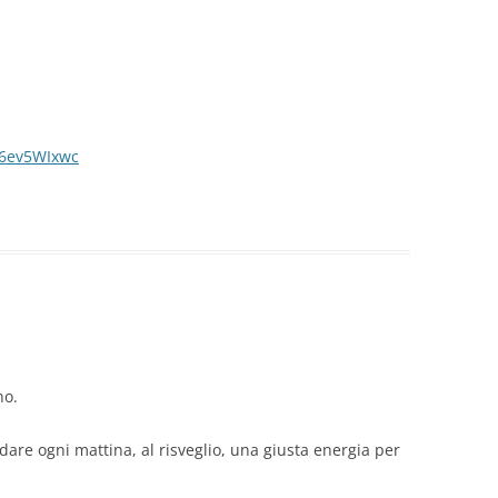
a
m6ev5WIxwc
no.
dare ogni mattina, al risveglio, una giusta energia per