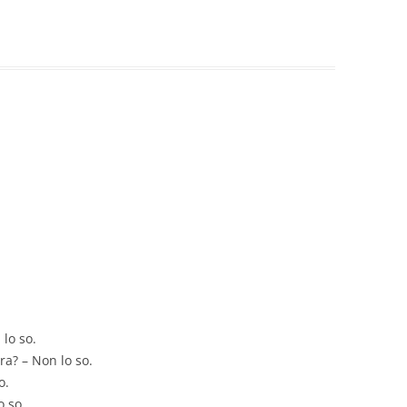
lo so.
ra? – Non lo so.
o.
o so.