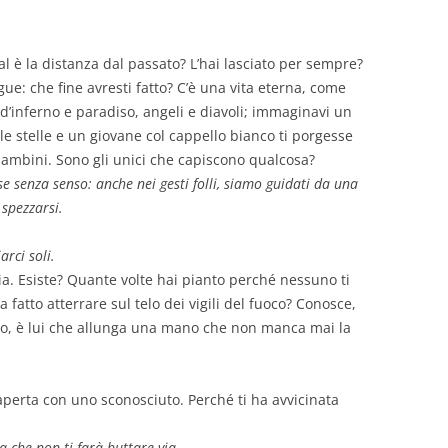
al è la distanza dal passato? L’hai lasciato per sempre?
ue: che fine avresti fatto? C’è una vita eterna, come
d’inferno e paradiso, angeli e diavoli; immaginavi un
le stelle e un giovane col cappello bianco ti porgesse
bambini. Sono gli unici che capiscono qualcosa?
 senza senso: anche nei gesti folli, siamo guidati da una
 spezzarsi.
arci soli.
cia. Esiste? Quante volte hai pianto perché nessuno ti
ha fatto atterrare sul telo dei vigili del fuoco? Conosce,
ieco, è lui che allunga una mano che non manca mai la
 aperta con uno sconosciuto. Perché ti ha avvicinata
a che non ti farà buttare via.