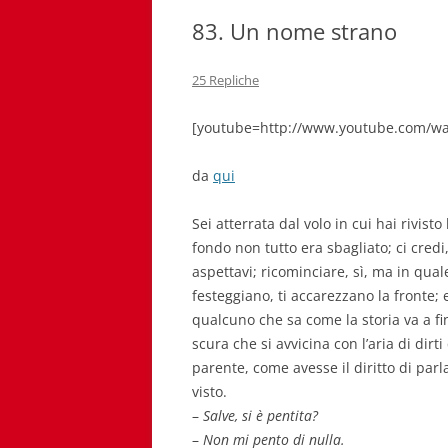
83. Un nome strano
25 Repliche
[youtube=http://www.youtube.com/wa
da
qui
Sei atterrata dal volo in cui hai rivisto
fondo non tutto era sbagliato; ci cred
aspettavi; ricominciare, sì, ma in qual
festeggiano, ti accarezzano la fronte;
qualcuno che sa come la storia va a fin
scura che si avvicina con l’aria di dir
parente, come avesse il diritto di parl
visto.
–
Salve, si è pentita?
–
Non mi pento di nulla.