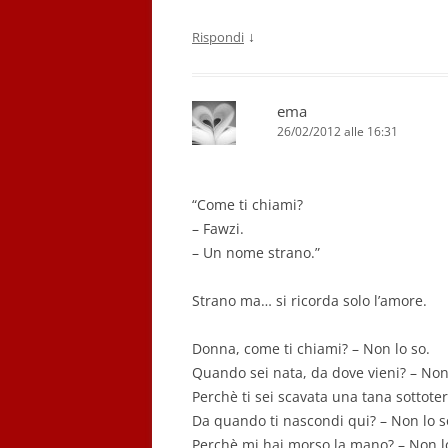
↓
Rispondi
ema
26/02/2012 alle 16:31
“Come ti chiami?
– Fawzi.
– Un nome strano.”
Strano ma… si ricorda solo l’amore.
Donna, come ti chiami? – Non lo so.
Quando sei nata, da dove vieni? – Non 
Perchè ti sei scavata una tana sottoter
Da quando ti nascondi qui? – Non lo s
Perchè mi hai morso la mano? – Non l