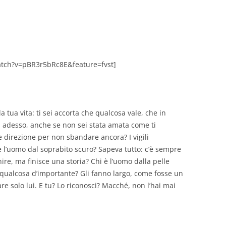
GIOVANNI NUSCIS
GUIDO MICHELONE
KIKA BOHR
tch?v=pBR3r5bRc8E&feature=fvst]
MARINO MAGLIANI
MATTEO TELARA
 la tua vita: ti sei accorta che qualcosa vale, che in
i, adesso, anche se non sei stata amata come ti
MONICA MAZZITELLI
e direzione per non sbandare ancora? I vigili
PASQUALE VITAGLIANO
 e l’uomo dal soprabito scuro?
Sapeva tutto: c’è sempre
ire, ma finisce una storia? Chi è l’uomo dalla pelle
RICCARDO FERRAZZI
ti qualcosa d’importante? Gli fanno largo, come fosse un
are solo lui. E tu? Lo riconosci? Macché, non l’hai mai
ROBERTO PLEVANO
STEFANIE GOLISCH