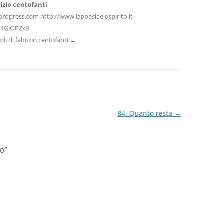
izio centofanti
ordpress.com http://www.lapoesiaelospirito.it
H1GlOPZk0
icoli di fabrizio centofanti
→
84. Quanto resta
→
no
”