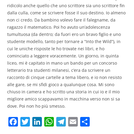
ridicolo anche quello che uno scrittore sia uno scrittore fin
dalla culla, come se scrivere fosse il suo destino. Io almeno
non ci credo. Da bambino volevo fare il falegname, da
ragazzo il matematico. Poi ho avuto un’adolescenza
tumultuosa (da dentro; da fuori ero un bravo figlio e uno
studente modello, tanto per tornare a “Into the Wild”), in
cui le uniche risposte le ho trovate nei libri, e ho
cominciato a leggere voracemente. Un giorno, in quinta
liceo, mi è capitato in mano un bando per un concorso
letterario tra studenti milanesi, c’era da scrivere un
racconto di cinque cartelle a tema libero, e io non resisto
alle gare, se mi sfidi gioco a qualunque cosa. Mi sono
chiuso in camera e ho scritto una storia in cui io e il mio
migliore amico scappavamo in macchina verso non si sa
dove. Poi non ho più smesso.
F
T
Li
W
T
E
C
a
w
n
h
el
m
o