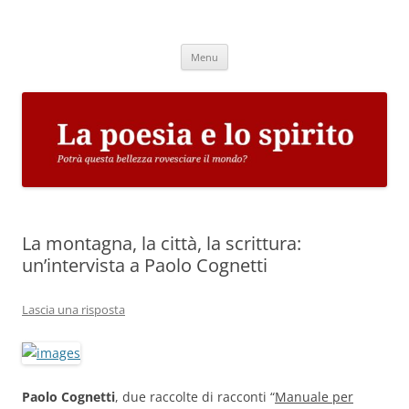
Vai
al
La poesia e lo spirito
contenuto
Potrà questa bellezza rovesciare il mondo?
Menu
La montagna, la città, la scrittura:
un’intervista a Paolo Cognetti
Lascia una risposta
Paolo Cognetti
, due raccolte di racconti “
Manuale per