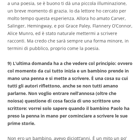
a una poesia, se è buono ti dà una piccola illuminazione,
un breve momento di grazia. Io da lettore ho cercato per
molto tempo questa esperienza. Allora ho amato Carver,
Salinger, Hemingway, e poi Grace Paley, Flannery O’Connor,
Alice Munro, ed è stato naturale mettermi a scrivere
racconti. Ma credo che sarà sempre una forma minore, in
termini di pubblico, proprio come la poesia.
9) L’ultima domanda ha a che vedere col principio: ovvero
col momento da cui tutto inizia e un bambino prende in
mano una penna e si mette a scrivere. È una cosa su cui
tutti gli autori riflettono, anche se non tutti amano
parlarne. Non voglio entrare nell’annosa (oltre che
noiosa) questione di cosa faccia di uno scrittore uno
scrittore: vorrei solo sapere quando il bambino Paolo ha
preso la penna in mano per cominciare a scrivere le sue
prime storie.
Non ero un bambino, avevo diciott’anni. È un mito un po’