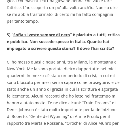
gioca coi maschi. Poi una giovane donna che vuole fare
l’attrice. L’ho scoperta un po’ alla volta anch’io. Non so dire
se mi abbia trasformato, di certo mi ha fatto compagnia
per tanto tempo.
5) “
Sofia si veste sempre di nero
” è piaciuto a tutti, critica
e pubblico. Non succede spesso in Italia. Quanto hai
impiegato a scrivere questa storia? E dove l’hai scritta?
Ci ho messo quasi cinque anni, tra Milano, la montagna e
New York. Me la sono portata dietro dappertutto nei miei
quaderni. In mezzo c’è stato un periodo di crisi, in cui mi
sono bloccato per mesi senza capire come proseguire; e c’è
stato anche un anno di grazia in cui la scrittura è sgorgata
felicemente. Alcuni racconti che ho letto nel frattempo mi
hanno aiutato molto. Te ne dico alcuni: “Train Dreams” di
Denis Johnson è stato molto importante per la definizione
di Roberto, “Gente del Wyoming” di Annie Proulx per il
rapporto tra Marta e Rossana, “Ortiche” di Alice Munro per