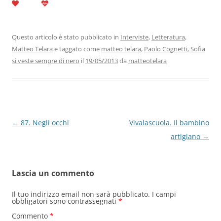
c
itt
k
at
e
ai
n
e
er
e
s
gr
l
di
b
dI
A
a
vi
Questo articolo è stato pubblicato in
Interviste
,
Letteratura
,
Matteo Telara
e taggato come
matteo telara
,
Paolo Cognetti
,
Sofia
o
n
p
m
di
si veste sempre di nero
il
19/05/2013
da
matteotelara
o
p
k
Navigazione
←
87. Negli occhi
Vivalascuola. Il bambino
articolo
artigiano
→
Lascia un commento
Il tuo indirizzo email non sarà pubblicato.
I campi
obbligatori sono contrassegnati
*
Commento
*