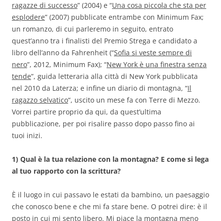
ragazze di successo
” (2004) e “
Una cosa piccola che sta per
esplodere
” (2007) pubblicate entrambe con Minimum Fax;
un romanzo, di cui parleremo in seguito, entrato
quest’anno tra i finalisti del Premio Strega e candidato a
libro dell’anno da Fahrenheit (“
Sofia si veste sempre di
nero
”, 2012, Minimum Fax); “
New York è una finestra senza
tende
”, guida letteraria alla città di New York pubblicata
nel 2010 da Laterza; e infine un diario di montagna, “
Il
ragazzo selvatico
“, uscito un mese fa con Terre di Mezzo.
Vorrei partire proprio da qui, da quest’ultima
pubblicazione, per poi risalire passo dopo passo fino ai
tuoi inizi.
1) Qual è la tua relazione con la montagna? E come si lega
al tuo rapporto con la scrittura?
È il luogo in cui passavo le estati da bambino, un paesaggio
che conosco bene e che mi fa stare bene. O potrei dire: è il
posto in cui mi sento libero. Mi piace la montagna meno