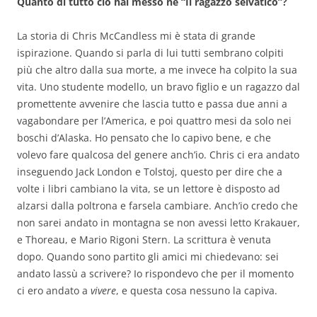
Quanto di tutto ciò hai messo ne “Il ragazzo selvatico”?
La storia di Chris McCandless mi è stata di grande
ispirazione. Quando si parla di lui tutti sembrano colpiti
più che altro dalla sua morte, a me invece ha colpito la sua
vita. Uno studente modello, un bravo figlio e un ragazzo dal
promettente avvenire che lascia tutto e passa due anni a
vagabondare per l’America, e poi quattro mesi da solo nei
boschi d’Alaska. Ho pensato che lo capivo bene, e che
volevo fare qualcosa del genere anch’io. Chris ci era andato
inseguendo Jack London e Tolstoj, questo per dire che a
volte i libri cambiano la vita, se un lettore è disposto ad
alzarsi dalla poltrona e farsela cambiare. Anch’io credo che
non sarei andato in montagna se non avessi letto Krakauer,
e Thoreau, e Mario Rigoni Stern. La scrittura è venuta
dopo. Quando sono partito gli amici mi chiedevano: sei
andato lassù a scrivere? Io rispondevo che per il momento
ci ero andato a
vivere
, e questa cosa nessuno la capiva.