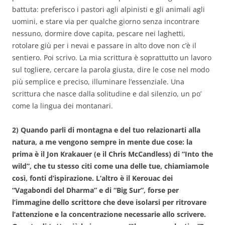
battuta: preferisco i pastori agli alpinisti e gli animali agli
uomini, e stare via per qualche giorno senza incontrare
nessuno, dormire dove capita, pescare nei laghetti,
rotolare giù per i nevai e passare in alto dove non c’è il
sentiero. Poi scrivo. La mia scrittura è soprattutto un lavoro
sul togliere, cercare la parola giusta, dire le cose nel modo
più semplice e preciso, illuminare l’essenziale. Una
scrittura che nasce dalla solitudine e dal silenzio, un po’
come la lingua dei montanari.
2) Quando parli di montagna e del tuo relazionarti alla
natura, a me vengono sempre in mente due cose: la
prima è il Jon Krakauer (e il Chris McCandless) di “Into the
wild”, che tu stesso citi come una delle tue, chiamiamole
così, fonti d’ispirazione. L’altro è il Kerouac dei
“Vagabondi del Dharma” e di “Big Sur”, forse per
l’immagine dello scrittore che deve isolarsi per ritrovare
l’attenzione e la concentrazione necessarie allo scrivere.