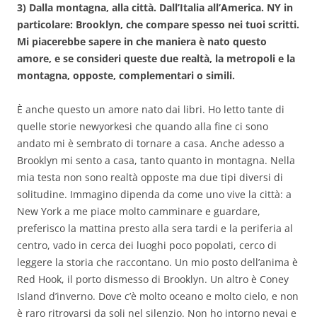
3) Dalla montagna, alla città. Dall’Italia all’America. NY in
particolare: Brooklyn, che compare spesso nei tuoi scritti.
Mi piacerebbe sapere in che maniera è nato questo
amore, e se consideri queste due realtà, la metropoli e la
montagna, opposte, complementari o simili.
È anche questo un amore nato dai libri. Ho letto tante di
quelle storie newyorkesi che quando alla fine ci sono
andato mi è sembrato di tornare a casa. Anche adesso a
Brooklyn mi sento a casa, tanto quanto in montagna. Nella
mia testa non sono realtà opposte ma due tipi diversi di
solitudine. Immagino dipenda da come uno vive la città: a
New York a me piace molto camminare e guardare,
preferisco la mattina presto alla sera tardi e la periferia al
centro, vado in cerca dei luoghi poco popolati, cerco di
leggere la storia che raccontano. Un mio posto dell’anima è
Red Hook, il porto dismesso di Brooklyn. Un altro è Coney
Island d’inverno. Dove c’è molto oceano e molto cielo, e non
è raro ritrovarsi da soli nel silenzio. Non ho intorno nevai e