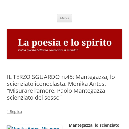
Vai
al
La poesia e lo spirito
contenuto
Potrà questa bellezza rovesciare il mondo?
Menu
IL TERZO SGUARDO n.45: Mantegazza, lo
scienziato iconoclasta. Monika Antes,
“Misurare l’amore. Paolo Mantegazza
scienziato del sesso”
1 Replica
Mantegazza, lo scienziato