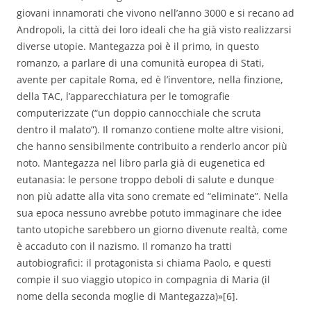
giovani innamorati che vivono nell’anno 3000 e si recano ad
Andropoli, la città dei loro ideali che ha già visto realizzarsi
diverse utopie. Mantegazza poi è il primo, in questo
romanzo, a parlare di una comunità europea di Stati,
avente per capitale Roma, ed è l’inventore, nella finzione,
della TAC, l’apparecchiatura per le tomografie
computerizzate (“un doppio cannocchiale che scruta
dentro il malato”). Il romanzo contiene molte altre visioni,
che hanno sensibilmente contribuito a renderlo ancor più
noto. Mantegazza nel libro parla già di eugenetica ed
eutanasia: le persone troppo deboli di salute e dunque
non più adatte alla vita sono cremate ed “eliminate”. Nella
sua epoca nessuno avrebbe potuto immaginare che idee
tanto utopiche sarebbero un giorno divenute realtà, come
è accaduto con il nazismo. Il romanzo ha tratti
autobiografici: il protagonista si chiama Paolo, e questi
compie il suo viaggio utopico in compagnia di Maria (il
nome della seconda moglie di Mantegazza)»[6].