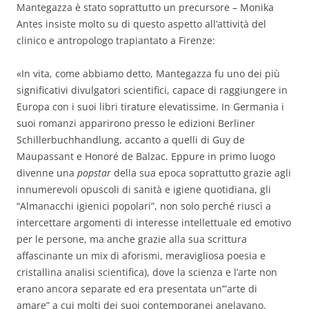
Mantegazza è stato soprattutto un precursore – Monika
Antes insiste molto su di questo aspetto all’attività del
clinico e antropologo trapiantato a Firenze:
«In vita, come abbiamo detto, Mantegazza fu uno dei più
significativi divulgatori scientifici, capace di raggiungere in
Europa con i suoi libri tirature elevatissime. In Germania i
suoi romanzi apparirono presso le edizioni Berliner
Schillerbuchhandlung, accanto a quelli di Guy de
Maupassant e Honoré de Balzac. Eppure in primo luogo
divenne una
popstar
della sua epoca soprattutto grazie agli
innumerevoli opuscoli di sanità e igiene quotidiana, gli
“Almanacchi igienici popolari”, non solo perché riuscì a
intercettare argomenti di interesse intellettuale ed emotivo
per le persone, ma anche grazie alla sua scrittura
affascinante un mix di aforismi, meravigliosa poesia e
cristallina analisi scientifica), dove la scienza e l’arte non
erano ancora separate ed era presentata un’”arte di
amare” a cui molti dei suoi contemporanei anelavano.