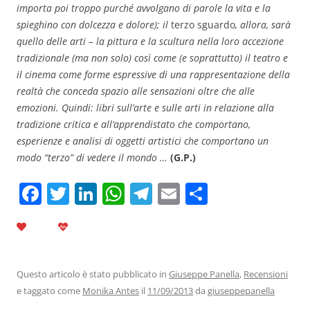
importa poi troppo purché avvolgano di parole la vita e la
spieghino con dolcezza e dolore); il
terzo sguardo
, allora, sarà
quello delle arti – la pittura e la scultura nella loro accezione
tradizionale (ma non solo) così come (e soprattutto) il teatro e
il cinema come forme espressive di una rappresentazione della
realtà che conceda spazio alle sensazioni oltre che alle
emozioni. Quindi: libri sull’arte e sulle arti in relazione alla
tradizione critica e all’apprendistato che comportano,
esperienze e analisi di oggetti artistici che comportano un
modo “terzo” di vedere il mondo …
(G.P.)
F
T
Li
W
T
E
C
a
w
n
h
el
m
o
c
itt
k
at
e
ai
n
e
er
e
s
gr
l
di
b
dI
A
a
vi
Questo articolo è stato pubblicato in
Giuseppe Panella
,
Recensioni
e taggato come
Monika Antes
il
11/09/2013
da
giuseppepanella
o
n
p
m
di