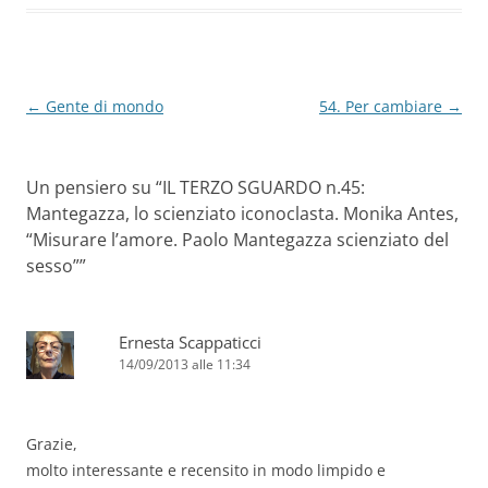
o
p
k
Navigazione
←
Gente di mondo
54. Per cambiare
→
articolo
Un pensiero su “
IL TERZO SGUARDO n.45:
Mantegazza, lo scienziato iconoclasta. Monika Antes,
“Misurare l’amore. Paolo Mantegazza scienziato del
sesso”
”
Ernesta Scappaticci
14/09/2013 alle 11:34
Grazie,
molto interessante e recensito in modo limpido e