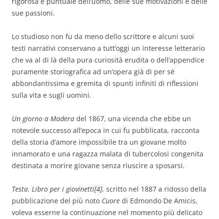
rigorosa e puntuale dell’uomo, delle sue motivazioni e delle
sue passioni.
Lo studioso non fu da meno dello scrittore e alcuni suoi
testi narrativi conservano a tutt’oggi un interesse letterario
che va al di là della pura curiosità erudita o dell’appendice
puramente storiografica ad un’opera già di per sé
abbondantissima e gremita di spunti infiniti di riflessioni
sulla vita e sugli uomini.
Un giorno a Madera
del 1867, una vicenda che ebbe un
notevole successo all’epoca in cui fu pubblicata, racconta
della storia d’amore impossibile tra un giovane molto
innamorato e una ragazza malata di tubercolosi congenita
destinata a morire giovane senza riuscire a sposarsi.
Testa. Libro per i giovinetti[4]
, scritto nel 1887 a ridosso della
pubblicazione del più noto
Cuore
di Edmondo De Amicis,
voleva esserne la continuazione nel momento più delicato