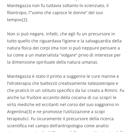
Mantegazza non fu tuttavia soltanto lo scienziato, il
filantropo, l’”uomo che capisce le donne” del suo
tempo»[2].
Non si può negare, infatti, che egli fu un precursore in
tutto quello che riguardava l’igiene e la salvaguardia della
natura fisica dei corpi (ma non si può neppure pensare a
lui come a un materialista “volgare” privo di interesse per
la dimensione spirituale della natura umana).
Mantegazza è stato il primo a suggerire le cure marine e
l’idroterapia che battezzò creativamente
talassoterapia
e
che praticò in un istituto specifico da lui creato a Rimini. Fu
anche lui fruitore accanito della cocaina di cui scoprì le
virtù mediche ed eccitanti nel corso del suo soggiorno in
Argentina[3] e ne promosse l’utilizzazione a scopi
terapeutici. Fu sicuramente il precursore della ricerca
scientifica nel campo dell’antropologia come analisi