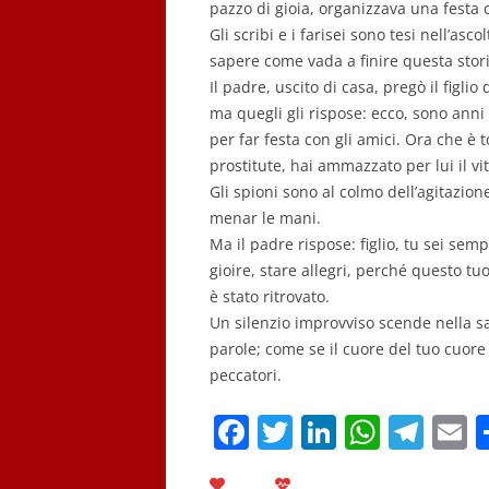
pazzo di gioia, organizzava una festa c
Gli scribi e i farisei sono tesi nell’asco
sapere come vada a finire questa stori
Il padre, uscito di casa, pregò il figlio
ma quegli gli rispose: ecco, sono anni
per far festa con gli amici. Ora che è 
prostitute, hai ammazzato per lui il vit
Gli spioni sono al colmo dell’agitazion
menar le mani.
Ma il padre rispose: figlio, tu sei sem
gioire, stare allegri, perché questo tu
è stato ritrovato.
Un silenzio improvviso scende nella sa
parole; come se il cuore del tuo cuore 
peccatori.
F
T
Li
W
T
E
a
w
n
h
el