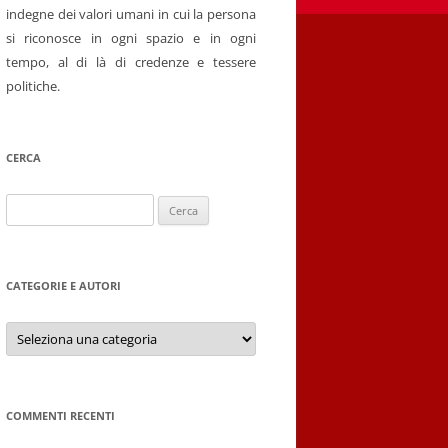
indegne dei valori umani in cui la persona
si riconosce in ogni spazio e in ogni
tempo, al di là di credenze e tessere
politiche.
CERCA
Ricerca
per:
CATEGORIE E AUTORI
Categorie
e
autori
COMMENTI RECENTI