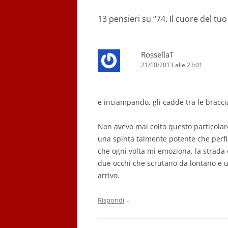
13 pensieri su “
74. Il cuore del tu
RossellaT
21/10/2013 alle 23:01
e inciampando, gli cadde tra le bracci
Non avevo mai colto questo particolar
una spinta talmente potente che perfi
che ogni volta mi emoziona, la strada
due occhi che scrutano da lontano e 
arrivo.
↓
Rispondi