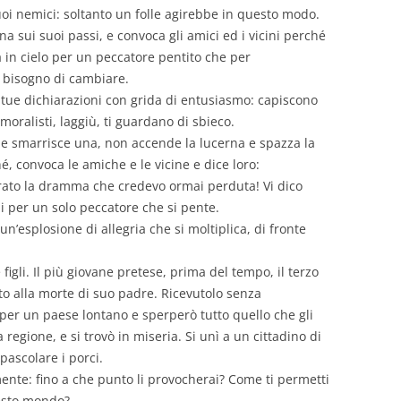
uoi nemici: soltanto un folle agirebbe in questo modo.
orna sui suoi passi, e convoca gli amici ed i vicini perché
ia in cielo per un peccatore pentito che per
 bisogno di cambiare.
e tue dichiarazioni con grida di entusiasmo: capiscono
 moralisti, laggiù, ti guardano di sbieco.
e smarrisce una, non accende la lucerna e spazza la
é, convoca le amiche e le vicine e dice loro:
rato la dramma che credevo ormai perduta! Vi dico
eli per un solo peccatore che si pente.
n’esplosione di allegria che si moltiplica, di fronte
gli. Il più giovane pretese, prima del tempo, il terzo
to alla morte di suo padre. Ricevutolo senza
 per un paese lontano e sperperò tutto quello che gli
a regione, e si trovò in miseria. Si unì a un cittadino di
pascolare i porci.
ilmente: fino a che punto li provocherai? Come ti permetti
uesto mondo?