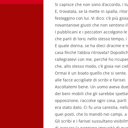
Si capisce che non sono d’accordo, i t
E, trovatala, se la mette in spalla, rit
festeggino con lui. Vi dico: c’è più gio
novantanove giusti che non sentono il
I pubblicani e i peccatori accolgono l
che parli di loro; nello stesso tempo, i
E quale donna, se ha dieci dracme e n
casa finché l’abbia ritrovata? Dopodich
rallegratevi con me, perché ho ricupe
che, allo stesso modo, c’è gioia nei ci
Ormai è un boato quello che si sente, u
alle facce accigliate di scribi e farisei.
Ascoltatemi bene. Un uomo aveva due fi
dei beni mobili che gli sarebbe spetta
opposizione, raccolse ogni cosa, partì
era stato dato. Ci fu una carestia, nell
quei posti, che lo mandò nei campi, a 
Gli scribi e i farisei sussultano visib
di evocare la peggiore impurità di q