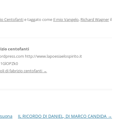
i
n
di
vi
io Centofanti
e taggato come
Il mio Vangelo
,
Richard Wagner
il
di
izio centofanti
ordpress.com http://www.lapoesiaelospirito.it
H1GlOPZk0
icoli di fabrizio centofanti
→
 suona
IL RICORDO DI DANIEL, DI MARCO CANDIDA
→