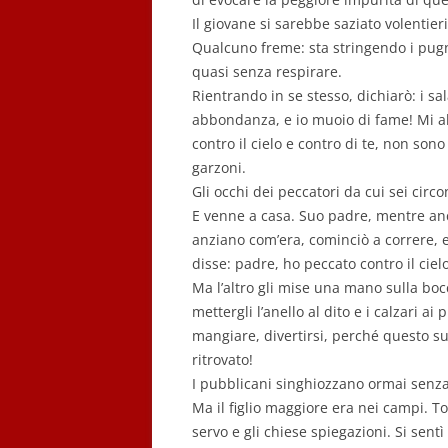
Il giovane si sarebbe saziato volentie
Qualcuno freme: sta stringendo i pugni
quasi senza respirare.
Rientrando in se stesso, dichiarò: i sa
abbondanza, e io muoio di fame! Mi al
contro il cielo e contro di te, non son
garzoni.
Gli occhi dei peccatori da cui sei circ
E venne a casa. Suo padre, mentre anc
anziano com’era, cominciò a correre, e 
disse: padre, ho peccato contro il ciel
Ma l’altro gli mise una mano sulla bocca
mettergli l’anello al dito e i calzari ai
mangiare, divertirsi, perché questo suo
ritrovato!
I pubblicani singhiozzano ormai senza
Ma il figlio maggiore era nei campi. 
servo e gli chiese spiegazioni. Si sentì