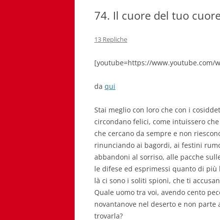
74. Il cuore del tuo cuor
13 Repliche
[youtube=https://www.youtube.com/w
da
qui
Stai meglio con loro che con i cosiddett
circondano felici, come intuissero che 
che cercano da sempre e non riescono 
rinunciando ai bagordi, ai festini rum
abbandoni al sorriso, alle pacche sull
le difese ed esprimessi quanto di più 
là ci sono i soliti spioni, che ti accus
Quale uomo tra voi, avendo cento pe
novantanove nel deserto e non parte al
trovarla?