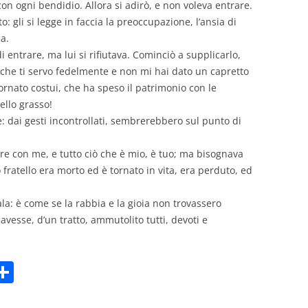
on ogni bendidio. Allora si adirò, e non voleva entrare.
lto: gli si legge in faccia la preoccupazione, l’ansia di
a.
 di entrare, ma lui si rifiutava. Cominciò a supplicarlo,
 che ti servo fedelmente e non mi hai dato un capretto
tornato costui, che ha speso il patrimonio con le
ello grasso!
e: dai gesti incontrollati, sembrerebbero sul punto di
pre con me, e tutto ciò che è mio, è tuo; ma bisognava
o fratello era morto ed è tornato in vita, era perduto, ed
la: è come se la rabbia e la gioia non trovassero
avesse, d’un tratto, ammutolito tutti, devoti e
C
m
o