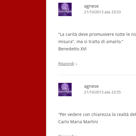
agnese
21/10/2013 alle 23:53
“La carità deve promuovere tutte le no
misura”, ma si tratta di amarlo.”
Benedetto XVI
↓
Rispondi
agnese
21/10/2013 alle 23:55
“Per vedere con chiarezza la realtà dell
Carlo Maria Martini