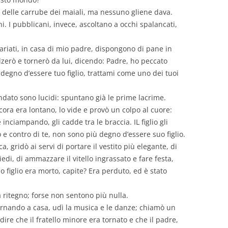
ri delle carrube dei maiali, ma nessuno gliene dava.
. I pubblicani, invece, ascoltano a occhi spalancati,
lariati, in casa di mio padre, dispongono di pane in
zerò e tornerò da lui, dicendo: Padre, ho peccato
o degno d’essere tuo figlio, trattami come uno dei tuoi
ondato sono lucidi: spuntano già le prime lacrime.
ora era lontano, lo vide e provò un colpo al cuore:
inciampando, gli cadde tra le braccia. IL figlio gli
o e contro di te, non sono più degno d’essere suo figlio.
, gridò ai servi di portare il vestito più elegante, di
 piedi, di ammazzare il vitello ingrassato e fare festa,
 figlio era morto, capite? Era perduto, ed è stato
 ritegno; forse non sentono più nulla.
Tornando a casa, udì la musica e le danze; chiamò un
 dire che il fratello minore era tornato e che il padre,