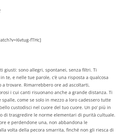
e
GIOVANNI NUSCIS
GUIDO MICHELONE
KIKA BOHR
atch?v=I6vtug-fTHc]
MARINO MAGLIANI
MATTEO TELARA
i giusti: sono allegri, spontanei, senza filtri.
Ti
in te, e nelle tue parole, c’è una risposta a qualcosa
MONICA MAZZITELLI
a trovare. Rimarrebbero ore ad ascoltarti,
PASQUALE VITAGLIANO
orosi i cui canti risuonano anche a grande distanza. Ti
e spalle, come se solo in mezzo a loro cadessero tutte
RICCARDO FERRAZZI
bello custodisci nel cuore del tuo cuore. Un po’ più in
ano di trasgredire le norme elementari di purità cultuale.
ROBERTO PLEVANO
core e perdendone una, non abbandona le
STEFANIE GOLISCH
la volta della pecora smarrita, finché non gli riesca di