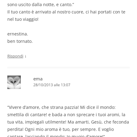
sono uscito dalla notte, e canto.”
Il tuo canto è arrivato al nostro cuore, ci hai portati con te
nel tuo viaggio!
ernestina.
ben tornato.
↓
Rispondi
ema
28/10/2013 alle 13:07
“Vivere d’amore, che strana pazzia! Mi dice il mondo:
smettila di cantare! e bada a non sprecare i tuoi aromi, la
tua vita, impiegali utilmente! Ma amarti, Gesù, che feconda
perdita! Ogni mio aroma è tuo, per sempre. E voglio
cantare, lasciando il mondo: Io muoio d’amore!”