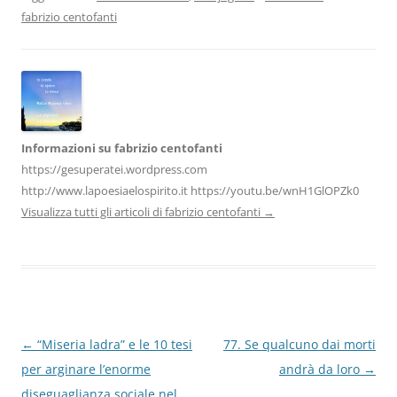
o
n
p
m
di
fabrizio centofanti
o
p
k
Informazioni su fabrizio centofanti
https://gesuperatei.wordpress.com
http://www.lapoesiaelospirito.it https://youtu.be/wnH1GlOPZk0
Visualizza tutti gli articoli di fabrizio centofanti
→
Navigazione
←
“Miseria ladra” e le 10 tesi
77. Se qualcuno dai morti
articolo
per arginare l’enorme
andrà da loro
→
diseguaglianza sociale nel