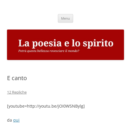
Vai
al
La poesia e lo spirito
contenuto
Potrà questa bellezza rovesciare il mondo?
Menu
E canto
12 Repliche
[youtube=http://youtu.be/jOI0WSNBylg]
da
qui