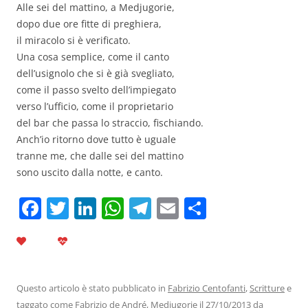
Alle sei del mattino, a Medjugorie,
dopo due ore fitte di preghiera,
il miracolo si è verificato.
Una cosa semplice, come il canto
dell’usignolo che si è già svegliato,
come il passo svelto dell’impiegato
verso l’ufficio, come il proprietario
del bar che passa lo straccio, fischiando.
Anch’io ritorno dove tutto è uguale
tranne me, che dalle sei del mattino
sono uscito dalla notte, e canto.
F
T
Li
W
T
E
C
a
w
n
h
el
m
o
c
itt
k
at
e
ai
n
e
er
e
s
gr
l
di
b
dI
A
a
vi
Questo articolo è stato pubblicato in
Fabrizio Centofanti
,
Scritture
e
taggato come
Fabrizio de André
,
Medjugorie
il
27/10/2013
da