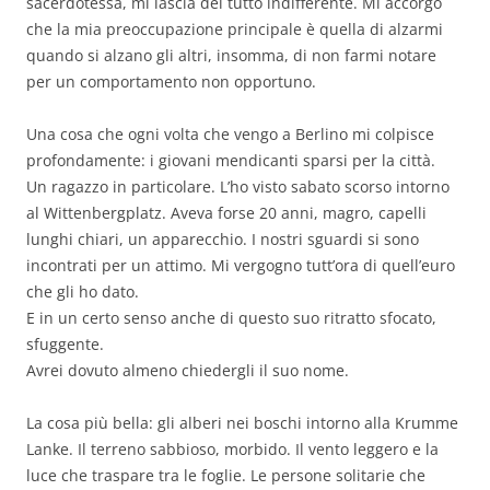
sacerdotessa, mi lascia del tutto indifferente. Mi accorgo
che la mia preoccupazione principale è quella di alzarmi
quando si alzano gli altri, insomma, di non farmi notare
per un comportamento non opportuno.
Una cosa che ogni volta che vengo a Berlino mi colpisce
profondamente: i giovani mendicanti sparsi per la città.
Un ragazzo in particolare. L’ho visto sabato scorso intorno
al Wittenbergplatz. Aveva forse 20 anni, magro, capelli
lunghi chiari, un apparecchio. I nostri sguardi si sono
incontrati per un attimo. Mi vergogno tutt’ora di quell’euro
che gli ho dato.
E in un certo senso anche di questo suo ritratto sfocato,
sfuggente.
Avrei dovuto almeno chiedergli il suo nome.
La cosa più bella: gli alberi nei boschi intorno alla Krumme
Lanke. Il terreno sabbioso, morbido. Il vento leggero e la
luce che traspare tra le foglie. Le persone solitarie che