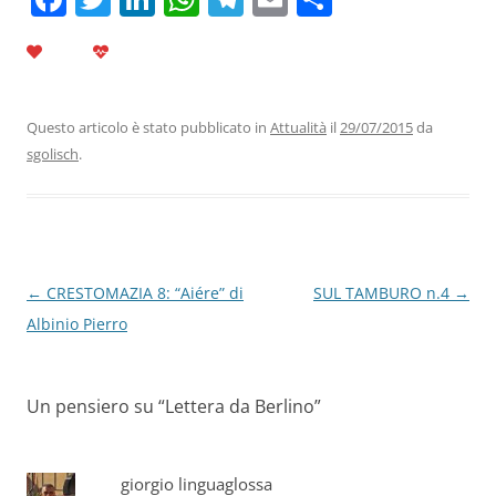
a
w
n
h
el
m
o
c
itt
k
at
e
ai
n
e
er
e
s
gr
l
di
b
dI
A
a
vi
Questo articolo è stato pubblicato in
Attualità
il
29/07/2015
da
sgolisch
.
o
n
p
m
di
o
p
k
Navigazione
←
CRESTOMAZIA 8: “Aiére” di
SUL TAMBURO n.4
→
articolo
Albinio Pierro
Un pensiero su “
Lettera da Berlino
”
giorgio linguaglossa