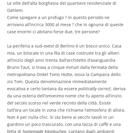
Le ville dell’alta borghesia del quartiere residenziale di
Dahlem.
Come spiegare a un profugo ? in questo periodo ne
arrivano all’incirca 3000 al mese ? che in ognuna di queste
case enormi ci abitano forse due, tre persone?
La periferia a sud-ovest di Berlino è un bosco unico. Casa
mia, un bilocale in una fila di case costruite tra gli alberi
all’inizio degli anni trenta dall’architetto d’avanguardia
Bruno Taut, si trova a cinque minuti dalla fermata della
metropolitana Onkel Toms Hütte, ossia la Campana dello
zio Tom. Questa denominazione immediatamente
evocativa e certo lontana da essere
politically correct
, deriva
da una osteria dell’omonimo nome che fu aperto all’inizio
del secolo scorso nel verde recinto della città. Esiste
tutt’ora un locale in zona che richiama l’atmosfera di allora.
Non è per nulla chic. Si sta bene ai vecchi tavoli in un
giardino un poco trascurato, con una tazza di caffè e una
fetta di
homemade Käsekuchen
. Lontano dagli ambienti