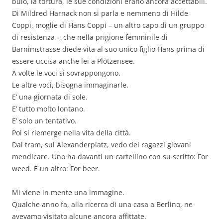
buio, la tortura, le sue condizioni erano ancora accettabili.
Di Mildred Harnack non si parla e nemmeno di Hilde
Coppi, moglie di Hans Coppi – un altro capo di un gruppo
di resistenza -, che nella prigione femminile di
Barnimstrasse diede vita al suo unico figlio Hans prima di
essere uccisa anche lei a Plötzensee.
A volte le voci si sovrappongono.
Le altre voci, bisogna immaginarle.
E’ una giornata di sole.
E’ tutto molto lontano.
E’ solo un tentativo.
Poi si riemerge nella vita della città.
Dal tram, sul Alexanderplatz, vedo dei ragazzi giovani
mendicare. Uno ha davanti un cartellino con su scritto: For
weed. E un altro: For beer.
Mi viene in mente una immagine.
Qualche anno fa, alla ricerca di una casa a Berlino, ne
avevamo visitato alcune ancora affittate.