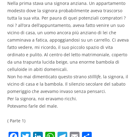
Nella prima stava una signora anziana. Un appartamento
modesto dove la signora probabilmente aveva trascorso
tutta la sua vita. Per paura di quei potenziali compratori ?
noi ? all’ora dell’appuntamento, aveva fatto venire un suo
vicino di casa, un uomo ancora più anziano di lei che
camminava a fatica, appoggiandosi su un carrello. Ci aveva
fatto vedere, mi ricordo, il suo piccolo spazio di vita
ordinato e pulito. Al centro del letto matrimoniale, coperto
da una trapunta lucida beige, una enorme bambola di
celluloide in abiti domenicali.
Non ho mai dimenticato questo strano
stilllife
, la signora, il
vicino di casa e la bambola. Il silenzio secolare del sabato
pomeriggio che avevamo invaso senza pensarci.
Per la signora, noi eravamo ricchi.
Potevamo farle del male.
( Parte 1)
F
T
Li
W
T
E
C