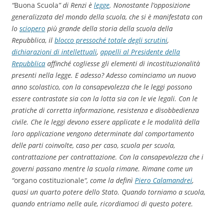
“
Buona Scuola
” di Renzi è
legge
. Nonostante l’opposizione
generalizzata del mondo della scuola, che si è manifestata con
lo
sciopero
più grande della storia della scuola della
Repubblica, il
blocco pressoché totale degli scrutini
,
dichiarazioni di intellettuali
,
appelli al Presidente della
Repubblica
affinché cogliesse gli elementi di incostituzionalità
presenti nella legge. E adesso? Adesso cominciamo un nuovo
anno scolastico, con la consapevolezza che le leggi possono
essere contrastate sia con la lotta sia con le vie legali. Con le
pratiche di corretta informazione, resistenza e disobbedienza
civile. Che le leggi devono essere applicate e le modalità della
loro applicazione vengono determinate dal comportamento
delle parti coinvolte, caso per caso, scuola per scuola,
contrattazione per contrattazione. Con la consapevolezza che i
governi passano mentre la scuola rimane. Rimane come un
“
organo costituzionale
“, come la definì
Piero Calamandrei
,
quasi un quarto potere dello Stato. Quando torniamo a scuola,
quando entriamo nelle aule, ricordiamoci di questo potere.