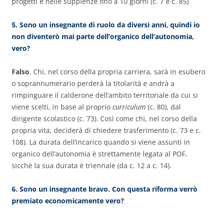
progetti e nelle supplenze fino a 10 giorni (c. 7 e c. 85)
5. Sono un insegnante di ruolo da diversi anni, quindi io
non diventerò mai parte dell’organico dell’autonomia,
vero?
Falso
. Chi, nel corso della propria carriera, sarà in esubero
o soprannumerario perderà la titolarità e andrà a
rimpinguare il calderone dell’ambito territoriale da cui si
viene scelti, in base al proprio
curriculum
(c. 80), dal
dirigente scolastico (c. 73). Così come chi, nel corso della
propria vita, deciderà di chiedere trasferimento (c. 73 e c.
108). La durata dell’incarico quando si viene assunti in
organico dell’autonomia è strettamente legata al POF,
sicché la sua durata è triennale (da c. 12 a c. 14).
6. Sono un insegnante bravo. Con questa riforma verrò
premiato economicamente vero?