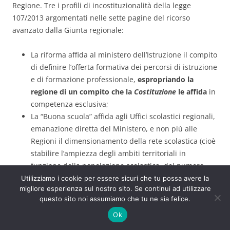
Regione. Tre i profili di incostituzionalità della legge
107/2013 argomentati nelle sette pagine del ricorso
avanzato dalla Giunta regionale:
La riforma affida al ministero dell’Istruzione il compito
di definire l’offerta formativa dei percorsi di istruzione
e di formazione professionale,
espropriando la
regione di un compito che la
Costituzione
le affida
in
competenza esclusiva;
La “Buona scuola” affida agli Uffici scolastici regionali,
emanazione diretta del Ministero, e non più alle
Regioni il dimensionamento della rete scolastica (cioè
stabilire l’ampiezza degli ambiti territoriali in
funzione della popolazione scolastica, del numero
degli istituti e delle particolari caratteristiche del
Utilizziamo i cookie per essere sicuri che tu possa avere la
migliore esperienza sul nostro sito. Se continui ad utilizzare
territorio), creando così una possibile
questo sito noi assumiamo che tu ne sia felice.
sovrapposizione di competenze programmatorie tra
Ministero e Regioni
;
Ok
infine, molteplici e puntuali indicazioni contenute