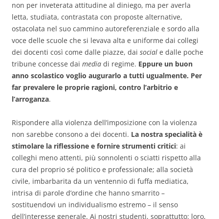
non per inveterata attitudine al diniego, ma per averla
letta, studiata, contrastata con proposte alternative,
ostacolata nel suo cammino autoreferenziale e sordo alla
voce delle scuole che si levava alta e uniforme dai collegi
dei docenti così come dalle piazze, dai
social
e dalle poche
tribune concesse dai
media
di regime.
Eppure un buon
anno scolastico voglio augurarlo a tutti ugualmente. Per
far prevalere le proprie ragioni, contro l’arbitrio e
l’arroganza
.
Rispondere alla violenza dell’imposizione con la violenza
non sarebbe consono a dei docenti.
La nostra specialità è
stimolare la riflessione e fornire strumenti critici
: ai
colleghi meno attenti, più sonnolenti o sciatti rispetto alla
cura del proprio sé politico e professionale; alla società
civile, imbarbarita da un ventennio di fuffa mediatica,
intrisa di parole d’ordine che hanno smarrito –
sostituendovi un individualismo estremo – il senso
dell’interesse generale. Ai nostri studenti, soprattutto: loro,