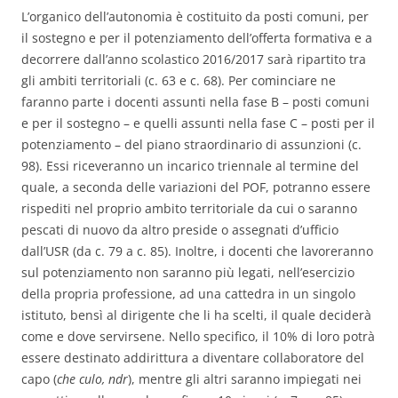
L’organico dell’autonomia è costituito da posti comuni, per
il sostegno e per il potenziamento dell’offerta formativa e a
decorrere dall’anno scolastico 2016/2017 sarà ripartito tra
gli ambiti territoriali (c. 63 e c. 68). Per cominciare ne
faranno parte i docenti assunti nella fase B – posti comuni
e per il sostegno – e quelli assunti nella fase C – posti per il
potenziamento – del piano straordinario di assunzioni (c.
98). Essi riceveranno un incarico triennale al termine del
quale, a seconda delle variazioni del POF, potranno essere
rispediti nel proprio ambito territoriale da cui o saranno
pescati di nuovo da altro preside o assegnati d’ufficio
dall’USR (da c. 79 a c. 85). Inoltre, i docenti che lavoreranno
sul potenziamento non saranno più legati, nell’esercizio
della propria professione, ad una cattedra in un singolo
istituto, bensì al dirigente che li ha scelti, il quale deciderà
come e dove servirsene. Nello specifico, il 10% di loro potrà
essere destinato addirittura a diventare collaboratore del
capo (
che culo, ndr
), mentre gli altri saranno impiegati nei