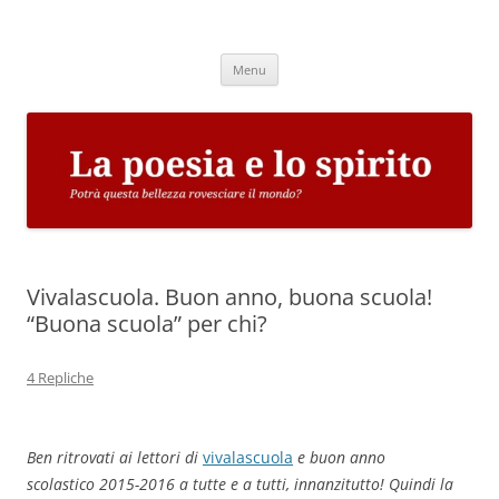
Vai
al
La poesia e lo spirito
contenuto
Potrà questa bellezza rovesciare il mondo?
Menu
Vivalascuola. Buon anno, buona scuola!
“Buona scuola” per chi?
4 Repliche
Ben ritrovati ai lettori di
vivalascuola
e buon anno
scolastico 2015-2016 a tutte e a tutti, innanzitutto! Quindi la