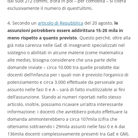
dai suoi 212 commi, d’ora in poi – per comodità – si citerà
esclusivamente il numero di quest’ultimi,
4. Secondo un
articolo di Repubblica
del 20 agosto,
le
assunzioni potrebbero essere addirittura 15-20 mila in
meno rispetto a quanto previsto
. Questo perché, oltre alla
già nota carenza nelle GaE di insegnanti specializzati nel
sostegno o abilitati in alcune materie (come matematica
alle medie), bisogna considerare che una parte delle
domande inviate – circa 10.000 tra quelle prodotte dai
docenti dell’infanzia per i quali non è previsto l’organico di
potenziamento e circa 3.000 effettuate da personale poi
assunto nelle fasi 0 e A – sarà di fatto inutilizzabile ai fini
dell’assunzione. Stando ai numeri riportati nello stesso
articolo, inoltre, possiamo ricavare un’altra interessante
informazione: i docenti che avrebbero potuto effettuare la
domanda ammonterebbero a circa 107mila (cifra che
otteniamo sottraendo i 29mila assunti nelle fasi 0 e A dai
136mila docenti complessivamente presenti tra GaE e GM).