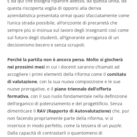
È da qui che bisogna ripartire adesso, da questa unità, da
questa riscoperta voglia di opporsi alla deriva
aziendalistica presentata ormai quasi sfacciatamente come
l’unica strada possibile, all’orizzonte di precarietà che
sempre più si insinua sul lavoro degli insegnanti così come
sul futuro degli studenti, all’ignorante arroganza di un
decisionismo becero e senza scrupoli.
Perché la partita non è ancora persa. Molto si giocherà
nei prossimi mesi
in cui i docenti saranno chiamati ad
accogliere i primi elementi della riforma come il
comitato
di valutazione
, con la sua nuova composizione e le sue
nuove prerogative, e il
piano triennale dell’offerta
formativa
, con il suo ruolo fondamentale nella definizione
dell’organico di potenziamento e del progettificio. Senza
dimenticare il
RAV (Rapporto di Autovalutazione)
che, pur
non facendo propriamente parte della riforma, vi si
inserisce in modo perfetto, come la tessera di un
puzzle
.
Dalla capacità di contrastarli o quantomeno di