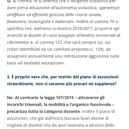
Sì.
Al comma 78 si afferma che il dirigente scolastico per
dare piena attuazione all’autonomia scolastica, «
garantisce
un’efficace ed efficiente gestione delle risorse umane,
finanziarie, tecnologiche e materiali
». Inoltre al comma 79 si
specifica che, dall’anno scolastico 2016/2017, proporrà «
gli
incarichi ai docenti di ruolo assegnati all’ambito territoriale di
riferimento
» e, al comma 127, che sarà sempre lui, sui
criteri identificati da un comitato preposto (c. 129), ad
assegnare annualmente una retribuzione aggiuntiva sulla
base «
di motivata valutazione
».
3. È proprio vero che, per merito del piano di assunzioni
straordinario, non ci saranno più precari né supplenze?
No. Al contrario la legge 107/2015 – attraverso gli
incarichi triennali, la mobilità e l’organico funzionale –
precarizza tutta la categoria docente
. Inoltre il piano di
assunzioni, che già dall’inizio lasciava fuori decine di
migliaia di docenti che da anni lavorano a servizio dello