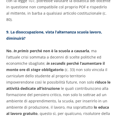
con la legge 107, potrebbe valutare la didattica del docente
in questione non compatibile col proprio POF e rispedirlo
al mittente, in barba a qualsiasi articolo costituzionale (c.
80).
9. La disoccupazione, vista l’alternanza scuola lavoro,
diminuirà?
No.
In primis
perché non è la scuola a causarla
, ma
l’attuale crisi sommata a decenni di scelte politiche ed
economiche sbagliate;
in secundis
perché l’aumentare il
monte ore di
stage
obbligatorio
(c. 33) non solo vincola il
curriculum
dello studente al proprio territorio
impoverendone così le possibilità future, non solo
riduce le
attività dedicate all’istruzione
le quali contribuiscono alla
formazione del pensiero critico, non solo lo sottrae ad un
ambiente di apprendimento, la scuola, per inserirlo in un
ambiente di produzione, il lavoro, ma soprattutto
lo educa
al lavoro gratuito
, questo sì, per qualcuno, risolutore della