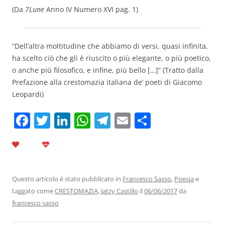
(Da
7Lune
Anno IV Numero XVI pag. 1)
“Dell’altra moltitudine che abbiamo di versi, quasi infinita,
ha scelto ciò che gli è riuscito o più elegante, o più poetico,
o anche più filosofico, e infine, più bello […]” (Tratto dalla
Prefazione alla crestomazia italiana de’ poeti di Giacomo
Leopardi)
F
T
Li
W
T
E
C
a
w
n
h
el
m
o
c
itt
k
at
e
ai
n
e
er
e
s
gr
l
di
b
dI
A
a
vi
Questo articolo è stato pubblicato in
Francesco Sasso
,
Poesia
e
taggato come
CRESTOMAZIA
,
Jatzy Castillo
il
06/06/2017
da
o
n
p
m
di
francesco sasso
o
p