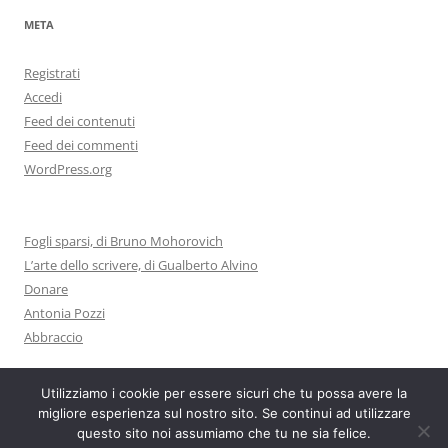
META
Registrati
Accedi
Feed dei contenuti
Feed dei commenti
WordPress.org
Fogli sparsi, di Bruno Mohorovich
L’arte dello scrivere, di Gualberto Alvino
Donare
Antonia Pozzi
Abbraccio
Utilizziamo i cookie per essere sicuri che tu possa avere la
migliore esperienza sul nostro sito. Se continui ad utilizzare
questo sito noi assumiamo che tu ne sia felice.