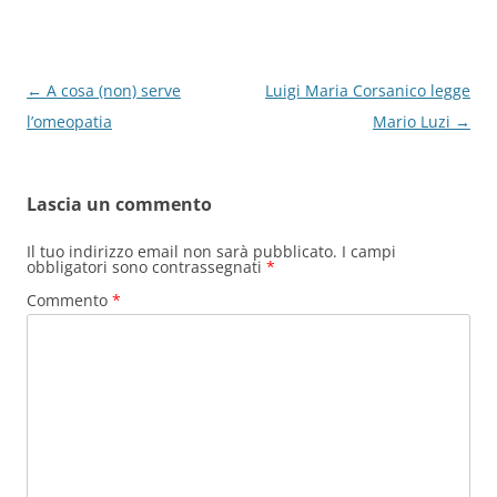
k
Navigazione
←
A cosa (non) serve
Luigi Maria Corsanico legge
articolo
l’omeopatia
Mario Luzi
→
Lascia un commento
Il tuo indirizzo email non sarà pubblicato.
I campi
obbligatori sono contrassegnati
*
Commento
*