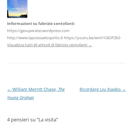
k
Informazioni su fabrizio centofanti
https://gesuperatei.wordpress.com
http://www.lapoesiaelospirito.it https://youtu.be/wnH1GlOPZk0
Visualizza tutti gli articoli di fabrizio centofanti
→
Navigazione
←
William Merritt Chase,
The
Ricordare Liu Xiaobo
→
articolo
Young Orphan
4 pensieri su “
La visita
”