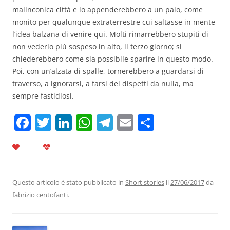
malinconica città e lo appenderebbero a un palo, come
monito per qualunque extraterrestre cui saltasse in mente
l’idea balzana di venire qui. Molti rimarrebbero stupiti di
non vederlo più sospeso in alto, il terzo giorno; si
chiederebbero come sia possibile sparire in questo modo.
Poi, con un’alzata di spalle, tornerebbero a guardarsi di
traverso, a ignorarsi, a farsi dei dispetti da nulla, ma
sempre fastidiosi.
F
T
Li
W
T
E
C
a
w
n
h
el
m
o
c
itt
k
at
e
ai
n
e
er
e
s
gr
l
di
b
dI
A
a
vi
Questo articolo è stato pubblicato in
Short stories
il
27/06/2017
da
fabrizio centofanti
.
o
n
p
m
di
o
p