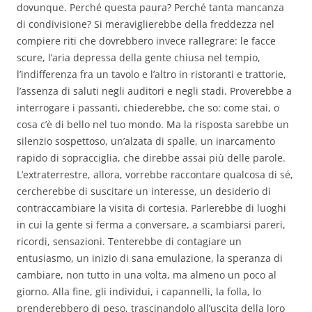
dovunque. Perché questa paura? Perché tanta mancanza
di condivisione? Si meraviglierebbe della freddezza nel
compiere riti che dovrebbero invece rallegrare: le facce
scure, l’aria depressa della gente chiusa nel tempio,
l’indifferenza fra un tavolo e l’altro in ristoranti e trattorie,
l’assenza di saluti negli auditori e negli stadi. Proverebbe a
interrogare i passanti, chiederebbe, che so: come stai, o
cosa c’è di bello nel tuo mondo. Ma la risposta sarebbe un
silenzio sospettoso, un’alzata di spalle, un inarcamento
rapido di sopracciglia, che direbbe assai più delle parole.
L’extraterrestre, allora, vorrebbe raccontare qualcosa di sé,
cercherebbe di suscitare un interesse, un desiderio di
contraccambiare la visita di cortesia. Parlerebbe di luoghi
in cui la gente si ferma a conversare, a scambiarsi pareri,
ricordi, sensazioni. Tenterebbe di contagiare un
entusiasmo, un inizio di sana emulazione, la speranza di
cambiare, non tutto in una volta, ma almeno un poco al
giorno. Alla fine, gli individui, i capannelli, la folla, lo
prenderebbero di peso, trascinandolo all’uscita della loro