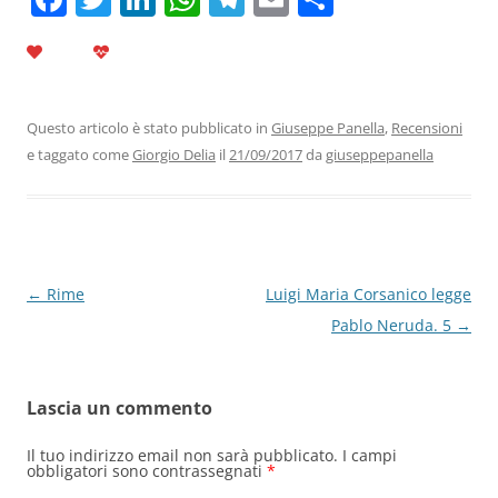
a
w
n
h
el
m
o
c
itt
k
at
e
ai
n
e
er
e
s
gr
l
di
b
dI
A
a
vi
Questo articolo è stato pubblicato in
Giuseppe Panella
,
Recensioni
e taggato come
Giorgio Delia
il
21/09/2017
da
giuseppepanella
o
n
p
m
di
o
p
k
Navigazione
←
Rime
Luigi Maria Corsanico legge
articolo
Pablo Neruda. 5
→
Lascia un commento
Il tuo indirizzo email non sarà pubblicato.
I campi
obbligatori sono contrassegnati
*