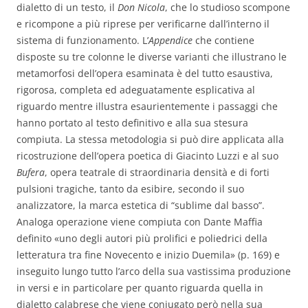
dialetto di un testo, il
Don Nicola
, che lo studioso scompone
e ricompone a più riprese per verificarne dall’interno il
sistema di funzionamento. L’
Appendice
che contiene
disposte su tre colonne le diverse varianti che illustrano le
metamorfosi dell’opera esaminata è del tutto esaustiva,
rigorosa, completa ed adeguatamente esplicativa al
riguardo mentre illustra esaurientemente i passaggi che
hanno portato al testo definitivo e alla sua stesura
compiuta. La stessa metodologia si può dire applicata alla
ricostruzione dell’opera poetica di Giacinto Luzzi e al suo
Bufera
, opera teatrale di straordinaria densità e di forti
pulsioni tragiche, tanto da esibire, secondo il suo
analizzatore, la marca estetica di “sublime dal basso”.
Analoga operazione viene compiuta con Dante Maffia
definito «uno degli autori più prolifici e poliedrici della
letteratura tra fine Novecento e inizio Duemila» (p. 169) e
inseguito lungo tutto l’arco della sua vastissima produzione
in versi e in particolare per quanto riguarda quella in
dialetto calabrese che viene coniugato però nella sua