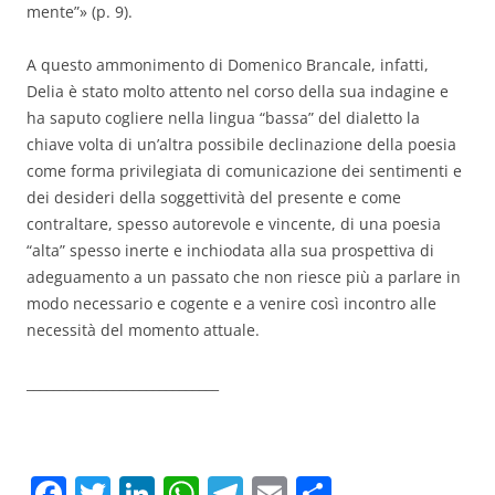
mente”» (p. 9).
A questo ammonimento di Domenico Brancale, infatti,
Delia è stato molto attento nel corso della sua indagine e
ha saputo cogliere nella lingua “bassa” del dialetto la
chiave volta di un’altra possibile declinazione della poesia
come forma privilegiata di comunicazione dei sentimenti e
dei desideri della soggettività del presente e come
contraltare, spesso autorevole e vincente, di una poesia
“alta” spesso inerte e inchiodata alla sua prospettiva di
adeguamento a un passato che non riesce più a parlare in
modo necessario e cogente e a venire così incontro alle
necessità del momento attuale.
_____________________________
F
T
Li
W
T
E
C