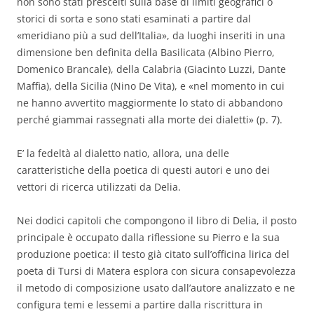
non sono stati prescelti sulla base di limiti geografici o
storici di sorta e sono stati esaminati a partire dal
«meridiano più a sud dell’Italia», da luoghi inseriti in una
dimensione ben definita della Basilicata (Albino Pierro,
Domenico Brancale), della Calabria (Giacinto Luzzi, Dante
Maffia), della Sicilia (Nino De Vita), e «nel momento in cui
ne hanno avvertito maggiormente lo stato di abbandono
perché giammai rassegnati alla morte dei dialetti» (p. 7).
E’ la fedeltà al dialetto natio, allora, una delle
caratteristiche della poetica di questi autori e uno dei
vettori di ricerca utilizzati da Delia.
Nei dodici capitoli che compongono il libro di Delia, il posto
principale è occupato dalla riflessione su Pierro e la sua
produzione poetica: il testo già citato sull’officina lirica del
poeta di Tursi di Matera esplora con sicura consapevolezza
il metodo di composizione usato dall’autore analizzato e ne
configura temi e lessemi a partire dalla riscrittura in