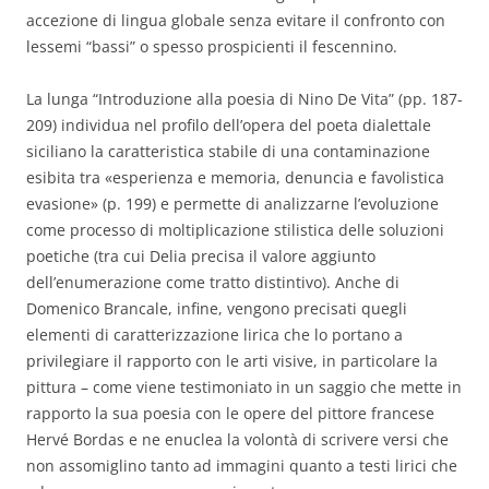
accezione di lingua globale senza evitare il confronto con
lessemi “bassi” o spesso prospicienti il fescennino.
La lunga “Introduzione alla poesia di Nino De Vita” (pp. 187-
209) individua nel profilo dell’opera del poeta dialettale
siciliano la caratteristica stabile di una contaminazione
esibita tra «esperienza e memoria, denuncia e favolistica
evasione» (p. 199) e permette di analizzarne l’evoluzione
come processo di moltiplicazione stilistica delle soluzioni
poetiche (tra cui Delia precisa il valore aggiunto
dell’enumerazione come tratto distintivo). Anche di
Domenico Brancale, infine, vengono precisati quegli
elementi di caratterizzazione lirica che lo portano a
privilegiare il rapporto con le arti visive, in particolare la
pittura – come viene testimoniato in un saggio che mette in
rapporto la sua poesia con le opere del pittore francese
Hervé Bordas e ne enuclea la volontà di scrivere versi che
non assomiglino tanto ad immagini quanto a testi lirici che