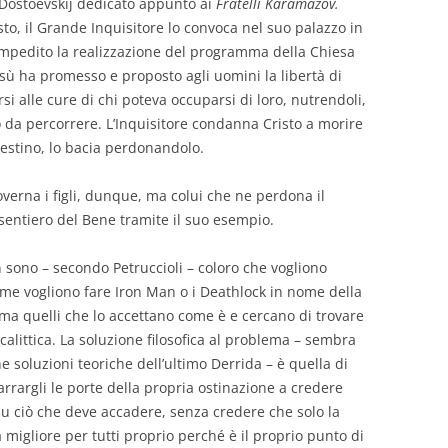
Dostoevskij dedicato appunto ai
Fratelli Karamazov.
sto, il Grande Inquisitore lo convoca nel suo palazzo in
 impedito la realizzazione del programma della Chiesa
sù ha promesso e proposto agli uomini la libertà di
rsi alle cure di chi poteva occuparsi di loro, nutrendoli,
 da percorrere. L’Inquisitore condanna Cristo a morire
 destino, lo bacia perdonandolo.
overna i figli, dunque, ma colui che ne perdona il
 sentiero del Bene tramite il suo esempio.
n sono – secondo Petruccioli – coloro che vogliono
me vogliono fare Iron Man o i Deathlock in nome della
 ma quelli che lo accettano come è e cercano di trovare
calittica. La soluzione filosofica al problema – sembra
ne soluzioni teoriche dell’ultimo Derrida – è quella di
rrargli le porte della propria ostinazione a credere
 su ciò che deve accadere, senza credere che solo la
a migliore per tutti proprio perché è il proprio punto di