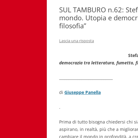
SUL TAMBURO n.62: Stefan
mondo. Utopia e democraz
filosofia”
Lascia una risposta
Stef
democrazia tra letteratura, fumetto, fi
_____________________________
di
Giuseppe Panella
.
Prima di tutto bisogna chiedersi chi si
aspirano, in realtà, più che a miglior
cambiare il mondo in profondità, a cr