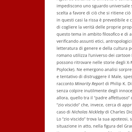
impediscono uno sguardo universale 
scelta a favore di ciò che si ritiene ci
in questi casi la rissa è prevedibile e 
di cogliere la verità delle proprie prop
questo tema in ambito filosofico e di ap
verificando assunti etici, antropologici 
letteratura di genere e della cultura p
romano utilizza l’universo dei
cartoon
possono ritrovare nelle storie degli 
Psylocke). Ne emergono analisi sorpren
e tentativo di distruggere il Male, sp
racconto
Minority Report
di Philip K. D
senza colpire inutilmente degli innocen
allora, quello tra il “padre affettuoso”
“zio viscido” che, invece, cerca di appr
caso di
Nicholas Nickleby
di Charles Di
Lo “zio viscido” trova la sua apoteosi
situazione in atto, nella figura del Gr