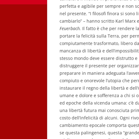
perfetta e agibile per sempre e non sol
nel presente. “I filosofi finora si sono 
cambiarlo” – hanno scritto Karl Marx e
Feuerbach.
Il fatto è che per rendere la
portare la felicità sulla Terra, per p
compiutamente trasformato, libero dag
mancanza di libertà e dell’impossibilit
stesso mondo deve essere distrutto e 
distruggere il presente per organizzare
preparare in maniera adeguata l’avveni
compiuto e onorevole l’utopia che per
instaurare il regno della libertà e d
umane e dolore e sofferenza a chi si 
ed epoche della vicenda umana: c’è da 
una libertà futura mai conosciuta prima
costo dell’infelicità di alcuni. Ogni ri
cambiamento epocale comporta questo
se questa palingenesi, questa “grande 