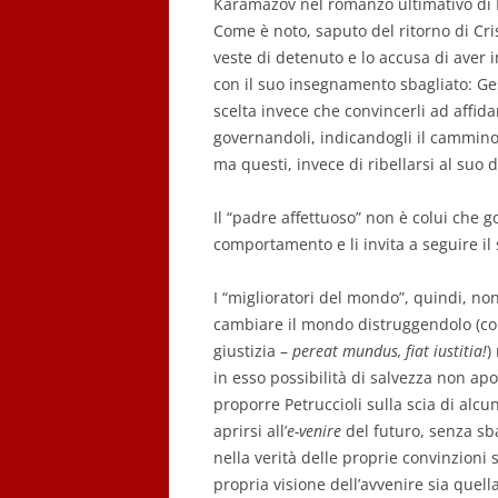
Karamazov nel romanzo ultimativo di 
Come è noto, saputo del ritorno di Cri
veste di detenuto e lo accusa di aver
con il suo insegnamento sbagliato: Ge
scelta invece che convincerli ad affida
governandoli, indicandogli il cammino
ma questi, invece di ribellarsi al suo
Il “padre affettuoso” non è colui che g
comportamento e li invita a seguire il
I “miglioratori del mondo”, quindi, no
cambiare il mondo distruggendolo (co
giustizia –
pereat mundus, fiat iustitia!
)
in esso possibilità di salvezza non apo
proporre Petruccioli sulla scia di alcu
aprirsi all’
e-venire
del futuro, senza sba
nella verità delle proprie convinzioni
propria visione dell’avvenire sia quell