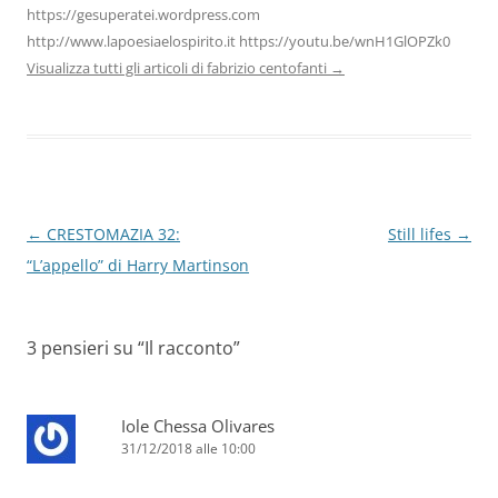
https://gesuperatei.wordpress.com
http://www.lapoesiaelospirito.it https://youtu.be/wnH1GlOPZk0
Visualizza tutti gli articoli di fabrizio centofanti
→
Navigazione
←
CRESTOMAZIA 32:
Still lifes
→
articolo
“L’appello” di Harry Martinson
3 pensieri su “
Il racconto
”
Iole Chessa Olivares
31/12/2018 alle 10:00