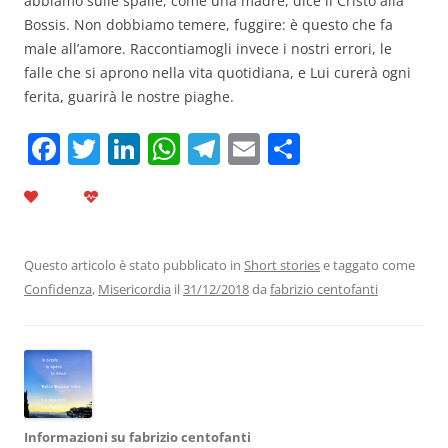
abbiamo sulle spalle, come una madre, dice il Cristo alla
Bossis. Non dobbiamo temere, fuggire: è questo che fa
male all’amore. Raccontiamogli invece i nostri errori, le
falle che si aprono nella vita quotidiana, e Lui curerà ogni
ferita, guarirà le nostre piaghe.
F
T
Li
W
T
E
C
a
w
n
h
el
m
o
c
itt
k
at
e
ai
n
e
er
e
s
gr
l
di
b
dI
A
a
vi
Questo articolo è stato pubblicato in
Short stories
e taggato come
Confidenza
,
Misericordia
il
31/12/2018
da
fabrizio centofanti
o
n
p
m
di
o
p
k
Informazioni su fabrizio centofanti