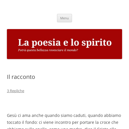
Vai
al
La poesia e lo spirito
contenuto
Potrà questa bellezza rovesciare il mondo?
Menu
Il racconto
3 Repliche
Gesù ci ama anche quando siamo caduti, quando abbiamo
toccato il fondo: ci viene incontro per portare la croce che