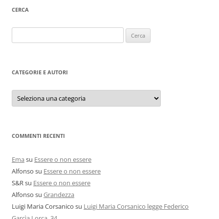
CERCA
Ricerca
per:
CATEGORIE E AUTORI
Categorie
e
autori
COMMENTI RECENTI
Ema
su
Essere o non essere
Alfonso
su
Essere o non essere
S&R
su
Essere o non essere
Alfonso
su
Grandezza
Luigi Maria Corsanico
su
Luigi Maria Corsanico legge Federico
Garcìa Lorca. 34