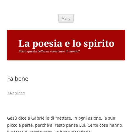
Vai
al
La poesia e lo spirito
contenuto
Potrà questa bellezza rovesciare il mondo?
Menu
Fa bene
3 Repliche
Gesù dice a Gabrielle di mettere, in ogni azione, la sua
piccola parte, perché al resto pensa Lui. Certe cose hanno