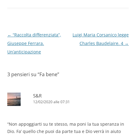
Navigazione
←
“Raccolta differenziata”,
Luigi Maria Corsanico legge
articolo
Giuseppe Ferrara.
Charles Baudelaire. 4
→
Un’anticipazione
3 pensieri su “
Fa bene
”
S&R
12/02/2020 alle 07:31
“Non appoggiarti su te stesso, ma poni la tua speranza in
Dio. Fa’ quello che puoi da parte tua e Dio verrà in aiuto