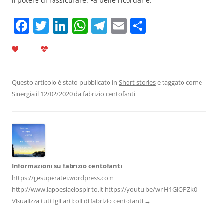
il potere di rassicurare. Fa bene ricordarle.
F
T
Li
W
T
E
C
a
w
n
h
el
m
o
c
itt
k
at
e
ai
n
e
er
e
s
gr
l
di
b
dI
A
a
vi
Questo articolo è stato pubblicato in
Short stories
e taggato come
Sinergia
il
12/02/2020
da
fabrizio centofanti
o
n
p
m
di
o
p
k
Informazioni su fabrizio centofanti
https://gesuperatei.wordpress.com
http://www.lapoesiaelospirito.it https://youtu.be/wnH1GlOPZk0
Visualizza tutti gli articoli di fabrizio centofanti
→