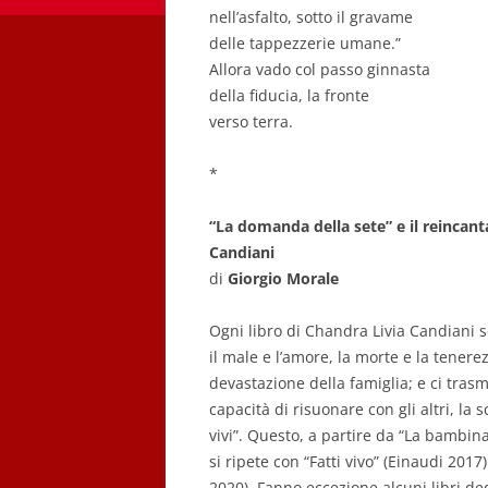
nell’asfalto, sotto il gravame
delle tappezzerie umane.”
Allora vado col passo ginnasta
della fiducia, la fronte
verso terra.
*
“La domanda della sete” e il reincan
Candiani
di
Giorgio Morale
Ogni libro di Chandra Livia Candiani s
il male e l’amore, la morte e la tenerezz
devastazione della famiglia; e ci tra
capacità di risuonare con gli altri, la s
vivi”. Questo, a partire da “La bambin
si ripete con “Fatti vivo” (Einaudi 201
2020). Fanno eccezione alcuni libri ded