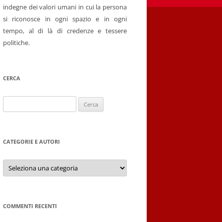
indegne dei valori umani in cui la persona
si riconosce in ogni spazio e in ogni
tempo, al di là di credenze e tessere
politiche.
CERCA
Ricerca
per:
CATEGORIE E AUTORI
Categorie
e
autori
COMMENTI RECENTI