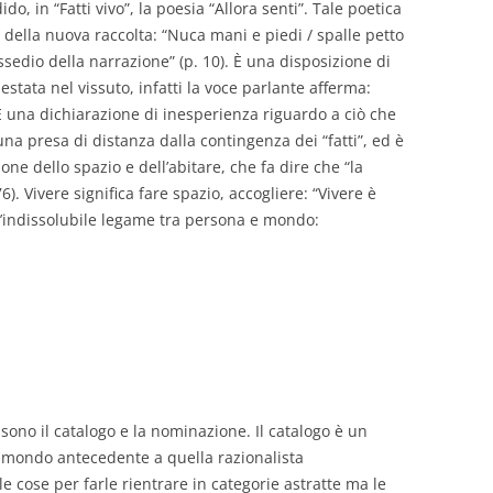
 in “Fatti vivo”, la poesia “Allora senti”. Tale poetica
 della nuova raccolta: “Nuca mani e piedi / spalle petto
ssedio della narrazione” (p. 10). È una disposizione di
tata nel vissuto, infatti la voce parlante afferma:
È una dichiarazione di inesperienza riguardo a ciò che
na presa di distanza dalla contingenza dei “fatti”, ed è
ne dello spazio e dell’abitare, che fa dire che “la
6). Vivere significa fare spazio, accogliere: “Vivere è
ll’indissolubile legame tra persona e mondo:
sono il catalogo e la nominazione. Il catalogo è un
 mondo antecedente a quella razionalista
le cose per farle rientrare in categorie astratte ma le