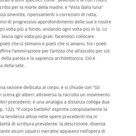
critto per la morte della madre, e “Vista dalla luna”
enza smentite, ripensamenti o correzioni di rotta,
o di progressivo approfondimento delle sue e nostre
i volta più a fondo, andando ogni volta più in là. Lo
 lascia ogni volta più grati, facendoci collocare
poeti che si stimano e poeti che si amano, tra i poeti
rire l’ammirazione per l’artista che all’ascolto per ciò
 della parola e la sapienza architettonica. Ciò è
 della sete.
, una sezione dedicata al corpo, e si chiude con “Gli
i scena gli alberi: attraversa la raccolta un movimento
libri precedenti; e una analogia a distanza collega due
” (p. 122). “Il corpo battello” esprime compiutamente la
na tendenza attiva nelle opere precedenti ma in
lità di scrittura prevalente, la descrizione, diventa
tante alcuni squarci narrativi appaiano nell’opera di