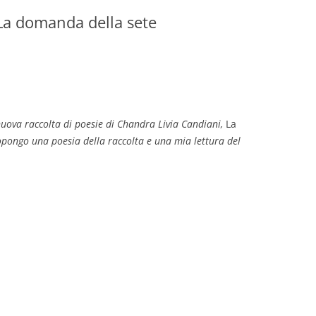
La domanda della sete
GIOVANNI NUSCIS
GUIDO MICHELONE
KIKA BOHR
MARINO MAGLIANI
 nuova raccolta di poesie di Chandra Livia Candiani,
La
pongo una poesia della raccolta e una mia lettura del
MATTEO TELARA
MONICA MAZZITELLI
PASQUALE VITAGLIANO
RICCARDO FERRAZZI
ROBERTO PLEVANO
STEFANIE GOLISCH