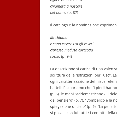
chiamata a nascere
nel nome.
(p. 87)
Il catalogo e la nominazione esprimono 
Mi chiamo
e sono essere tra gli esseri
cipresso medusa corteccia
sasso
. (p. 94)
La descrizione si carica di una valenz
scrittura delle “istruzioni per l’uso”.
ogni caratterizzazione definisce l’elem
battello” scopriamo che “I piedi hann
(p. 6), le mani “addomesticano / il do
del pensiero” (p. 7), “L’ombelico è la n
spiegazione di cielo” (p. 9), “La pelle è
si posa e con lui tutti / i contatti dell