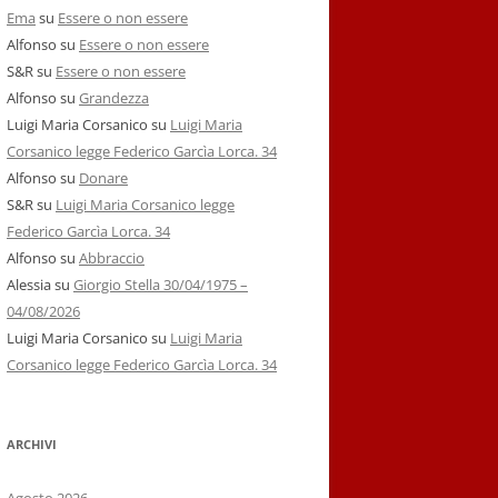
Ema
su
Essere o non essere
Alfonso
su
Essere o non essere
S&R
su
Essere o non essere
Alfonso
su
Grandezza
Luigi Maria Corsanico
su
Luigi Maria
Corsanico legge Federico Garcìa Lorca. 34
Alfonso
su
Donare
S&R
su
Luigi Maria Corsanico legge
Federico Garcìa Lorca. 34
Alfonso
su
Abbraccio
Alessia
su
Giorgio Stella 30/04/1975 –
04/08/2026
Luigi Maria Corsanico
su
Luigi Maria
Corsanico legge Federico Garcìa Lorca. 34
ARCHIVI