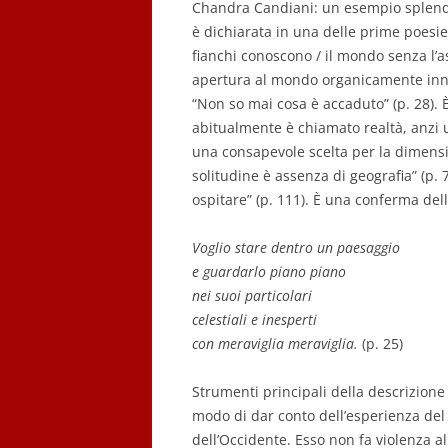
Chandra Candiani: un esempio splendido,
è dichiarata in una delle prime poesie
fianchi conoscono / il mondo senza l’a
apertura al mondo organicamente innes
“Non so mai cosa è accaduto” (p. 28). 
abitualmente è chiamato realtà, anzi u
una consapevole scelta per la dimensio
solitudine è assenza di geografia” (p. 7
ospitare” (p. 111). È una conferma de
Voglio stare dentro un paesaggio
e guardarlo piano piano
nei suoi particolari
celestiali e inesperti
con meraviglia meraviglia.
(p. 25)
Strumenti principali della descrizione 
modo di dar conto dell’esperienza del
dell’Occidente. Esso non fa violenza al