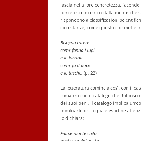
lascia nella loro concretezza, facendo
percepiscono e non dalla mente che s
rispondono a classificazioni scientifi
circostanze, come questo che mette ins
Bisogna tacere
come fanno i lupi
e le lucciole
come fa il noce
e le tasche.
(p. 22)
La letteratura comincia così, con il cat
romanzo con il catalogo che Robinson 
dei suoi beni. Il catalogo implica un’op
nominazione, la quale esprime attenz
lo dichiara:
Fiume monte cielo
ogni cosa dal vuoto