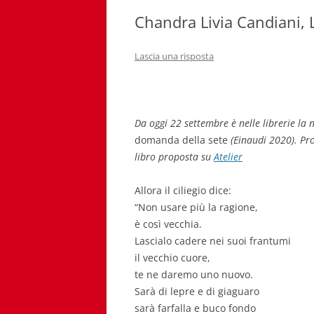
Chandra Livia Candiani, 
Lascia una risposta
Da oggi 22 settembre è nelle librerie la
domanda della sete
(Einaudi 2020). Pro
libro proposta su
Atelier
Allora il ciliegio dice:
“Non usare più la ragione,
è così vecchia.
Lascialo cadere nei suoi frantumi
il vecchio cuore,
te ne daremo uno nuovo.
Sarà di lepre e di giaguaro
sarà farfalla e buco fondo