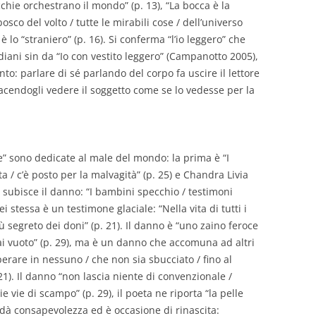
cchie orchestrano il mondo” (p. 13), “La bocca è la
bosco del volto / tutte le mirabili cose / dell’universo
 è lo “straniero” (p. 16). Si conferma “l’io leggero” che
iani sin da “Io con vestito leggero” (Campanotto 2005),
nto: parlare di sé parlando del corpo fa uscire il lettore
acendogli vedere il soggetto come se lo vedesse per la
” sono dedicate al male del mondo: la prima è “I
ita / c’è posto per la malvagità” (p. 25) e Chandra Livia
 subisce il danno: “I bambini specchio / testimoni
Lei stessa è un testimone glaciale: “Nella vita di tutti i
iù segreto dei doni” (p. 21). Il danno è “uno zaino feroce
ai vuoto” (p. 29), ma è un danno che accomuna ad altri
perare in nessuno / che non sia sbucciato / fino al
21). Il danno “non lascia niente di convenzionale /
ie vie di scampo” (p. 29), il poeta ne riporta “la pelle
 dà consapevolezza ed è occasione di rinascita: