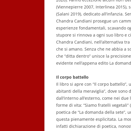
(Viennepierre 2007, Interlinea 2015), s
(Salani 2019), dedicato all’infanzia. S
Chandra Candiani prosegue un cammin
esperienze fondamentali, scavando ogn
stupore si rinnova a ogni suo libro e ci
Chandra Candiani, nell’alternativa tra 
che si amano. Senza che ne abbia a soff
che “ditta dentro” unisce la precisione
evidente nell’appena edito La domanda
Il corpo battello
Il libro si apre con “Il corpo battello”
abitanti della meraviglia”, dove sono d
dall’interno all’esterno, come nei due 
forme di vita: “Siamo fratelli vegetali
poetica de “La domanda della sete”, u
questa pienamente esplicitata. La moda
infatti dichiarazione di poetica, nonos