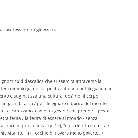
così l’essere tra gli esseri:
a gnomico-didascalica che si esercita attraverso la
 La fenomenologia del corpo diventa una ontologia in cui
ento e stigmatizza una cultura. Così ne “Il corpo
o un grande arco / per disegnare il bordo del mondo”
lore, accarezzano, come un gesto / che prende il posto
ostra ferita / la ferita di essere al mondo / senza
 sempre in prima linea” (p. 10), “il piede ritrova terra /
a mia vita” (p. 11), l’occhio è “Povero molto povero… /