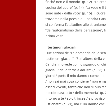
finché non è il mondo” (p. 12), “Le ore
cucina del cuore” (p. 14), “La voce è il 
sono nate / dalla voce” (p. 15), il cuore
troviamo nella poesia di Chandra Cand
si conferma l’attitudine allo straniame
“dall’automatismo della percezione”, f
prima volta.
I testimoni glaciali
Due sezioni de “La domanda della sete
testimoni glaciali”. “Sull’albero della v
Candiani lo vede con lo sguardo di chi
glaciali / della ferocia adulta” (p. 38). 
giorni / porto il mio danno / come il p
/ non sai mai cosa contiene / non è m
esseri viventi, tanto che non si può “s
nocciolo asciutto / della memoria” (p. 
intorno a te / solo trincee / e provvisor
ustionata” (p. 21), ma è un danno che