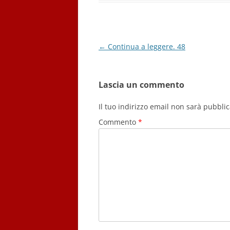
Navigazione
←
Continua a leggere. 48
articolo
Lascia un commento
Il tuo indirizzo email non sarà pubblic
Commento
*