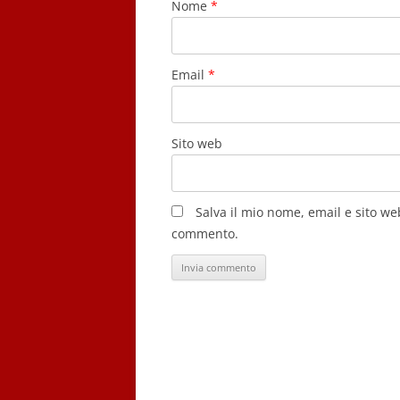
Nome
*
Email
*
Sito web
Salva il mio nome, email e sito w
commento.