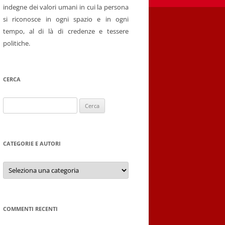
indegne dei valori umani in cui la persona
si riconosce in ogni spazio e in ogni
tempo, al di là di credenze e tessere
politiche.
CERCA
Ricerca
per:
CATEGORIE E AUTORI
Categorie
e
autori
COMMENTI RECENTI