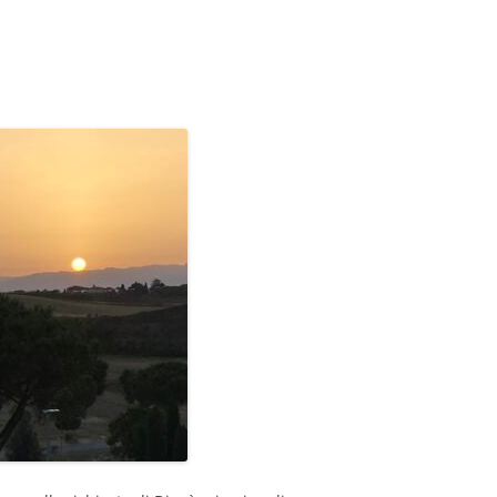
GIOVANNI NUSCIS
GUIDO MICHELONE
KIKA BOHR
MARINO MAGLIANI
MATTEO TELARA
MONICA MAZZITELLI
PASQUALE VITAGLIANO
RICCARDO FERRAZZI
ROBERTO PLEVANO
STEFANIE GOLISCH