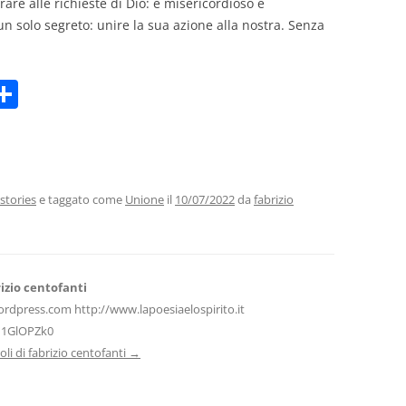
are alle richieste di Dio: è misericordioso e
n solo segreto: unire la sua azione alla nostra. Senza
C
m
o
i
n
di
vi
stories
e taggato come
Unione
il
10/07/2022
da
fabrizio
di
izio centofanti
ordpress.com http://www.lapoesiaelospirito.it
H1GlOPZk0
icoli di fabrizio centofanti
→