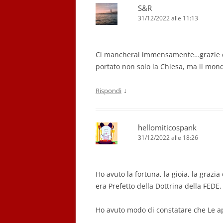
S&R
31/12/2022 alle 11:13
Ci mancherai immensamente…grazie di c
portato non solo la Chiesa, ma il mond
↓
Rispondi
hellomiticospank
31/12/2022 alle 18:26
Ho avuto la fortuna, la gioia, la graz
era Prefetto della Dottrina della FEDE
Ho avuto modo di constatare che Le 