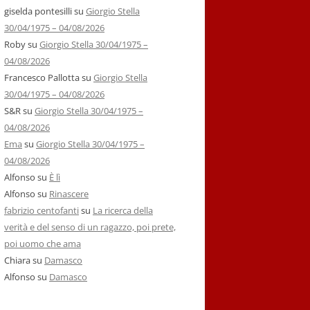
giselda pontesilli
su
Giorgio Stella
30/04/1975 – 04/08/2026
Roby
su
Giorgio Stella 30/04/1975 –
04/08/2026
Francesco Pallotta
su
Giorgio Stella
30/04/1975 – 04/08/2026
S&R
su
Giorgio Stella 30/04/1975 –
04/08/2026
Ema
su
Giorgio Stella 30/04/1975 –
04/08/2026
Alfonso
su
È lì
Alfonso
su
Rinascere
fabrizio centofanti
su
La ricerca della
verità e del senso di un ragazzo, poi prete,
poi uomo che ama
Chiara
su
Damasco
Alfonso
su
Damasco