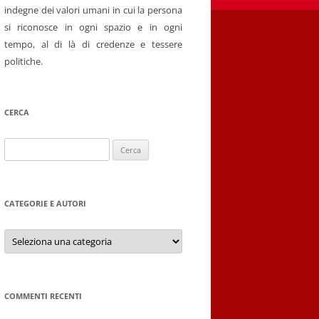
indegne dei valori umani in cui la persona
si riconosce in ogni spazio e in ogni
tempo, al di là di credenze e tessere
politiche.
CERCA
Ricerca
per:
CATEGORIE E AUTORI
Categorie
e
autori
COMMENTI RECENTI