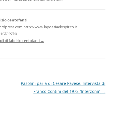
vi
di
izio centofanti
ordpress.com http://www.lapoesiaelospirito.it
H1GlOPZk0
icoli di fabrizio centofanti
→
Pasolini parla di Cesare Pavese. Intervista di
Franco Contini del 1972 (Interzona)
→