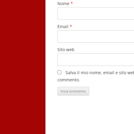
Nome
*
Email
*
Sito web
Salva il mio nome, email e sito w
commento.