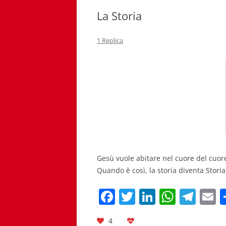
La Storia
1 Replica
Gesù vuole abitare nel cuore del cuo
Quando è così, la storia diventa Storia
F
T
Li
W
T
E
a
w
n
h
el
4