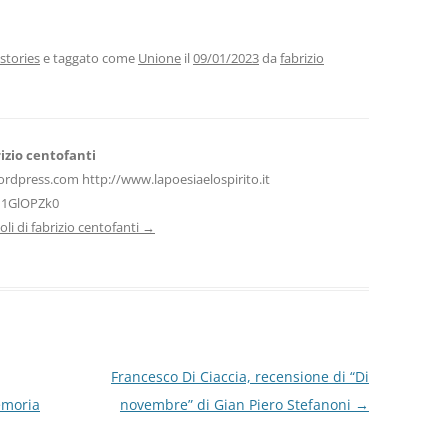
i
n
di
vi
stories
e taggato come
Unione
il
09/01/2023
da
fabrizio
di
izio centofanti
ordpress.com http://www.lapoesiaelospirito.it
H1GlOPZk0
icoli di fabrizio centofanti
→
Francesco Di Ciaccia, recensione di “Di
emoria
novembre” di Gian Piero Stefanoni
→