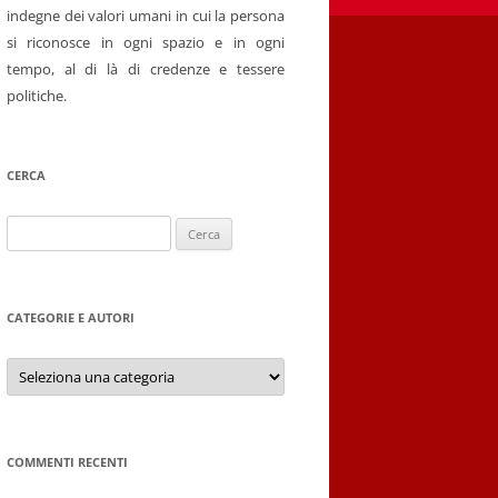
indegne dei valori umani in cui la persona
si riconosce in ogni spazio e in ogni
tempo, al di là di credenze e tessere
politiche.
CERCA
Ricerca
per:
CATEGORIE E AUTORI
Categorie
e
autori
COMMENTI RECENTI