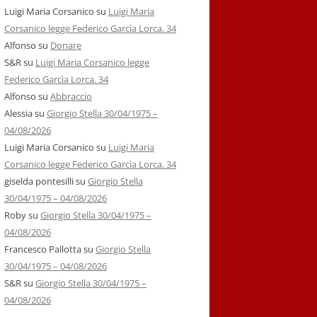
Luigi Maria Corsanico
su
Luigi Maria
Corsanico legge Federico Garcìa Lorca. 34
Alfonso
su
Donare
S&R
su
Luigi Maria Corsanico legge
Federico Garcìa Lorca. 34
Alfonso
su
Abbraccio
Alessia
su
Giorgio Stella 30/04/1975 –
04/08/2026
Luigi Maria Corsanico
su
Luigi Maria
Corsanico legge Federico Garcìa Lorca. 34
giselda pontesilli
su
Giorgio Stella
30/04/1975 – 04/08/2026
Roby
su
Giorgio Stella 30/04/1975 –
04/08/2026
Francesco Pallotta
su
Giorgio Stella
30/04/1975 – 04/08/2026
S&R
su
Giorgio Stella 30/04/1975 –
04/08/2026