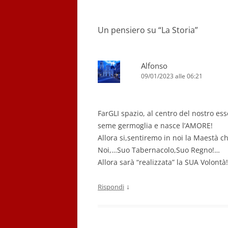
Un pensiero su “
La Storia
”
Alfonso
09/01/2023 alle 06:21
FarGLI spazio, al centro del nostro esse
seme germoglia e nasce l’AMORE!
Allora si,sentiremo in noi la Maestà ch
Noi,…Suo Tabernacolo,Suo Regno!…
Allora sarà “realizzata” la SUA Volontà
↓
Rispondi