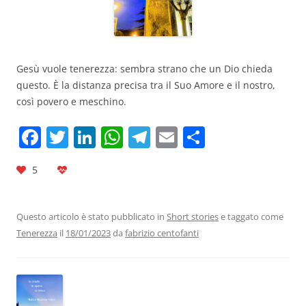
Gesù vuole tenerezza: sembra strano che un Dio chieda
questo. È la distanza precisa tra il Suo Amore e il nostro,
così povero e meschino.
F
T
Li
W
T
E
C
a
w
n
h
el
m
o
5
c
itt
k
at
e
ai
n
e
er
e
s
gr
l
di
b
dI
A
a
vi
Questo articolo è stato pubblicato in
Short stories
e taggato come
Tenerezza
il
18/01/2023
da
fabrizio centofanti
o
n
p
m
di
o
p
k