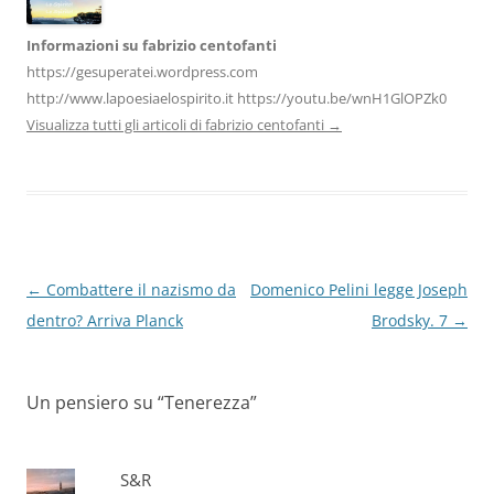
Informazioni su fabrizio centofanti
https://gesuperatei.wordpress.com
http://www.lapoesiaelospirito.it https://youtu.be/wnH1GlOPZk0
Visualizza tutti gli articoli di fabrizio centofanti
→
Navigazione
←
Combattere il nazismo da
Domenico Pelini legge Joseph
articolo
dentro? Arriva Planck
Brodsky. 7
→
Un pensiero su “
Tenerezza
”
S&R