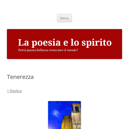
Vai
al
La poesia e lo spirito
contenuto
Potrà questa bellezza rovesciare il mondo?
Menu
Tenerezza
1 Replica