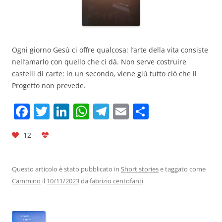
Ogni giorno Gesù ci offre qualcosa: l’arte della vita consiste
nell’amarlo con quello che ci dà. Non serve costruire
castelli di carte: in un secondo, viene giù tutto ciò che il
Progetto non prevede.
F
T
Li
W
T
E
C
a
w
n
h
el
m
o
12
c
itt
k
at
e
ai
n
e
er
e
s
gr
l
di
b
dI
A
a
vi
Questo articolo è stato pubblicato in
Short stories
e taggato come
Cammino
il
10/11/2023
da
fabrizio centofanti
o
n
p
m
di
o
p