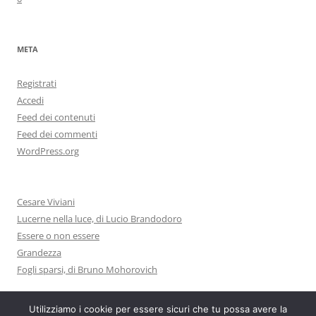
META
Registrati
Accedi
Feed dei contenuti
Feed dei commenti
WordPress.org
Cesare Viviani
Lucerne nella luce, di Lucio Brandodoro
Essere o non essere
Grandezza
Fogli sparsi, di Bruno Mohorovich
Utilizziamo i cookie per essere sicuri che tu possa avere la