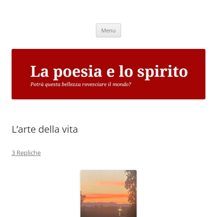
Vai
al
La poesia e lo spirito
contenuto
Potrà questa bellezza rovesciare il mondo?
Menu
L’arte della vita
3 Repliche