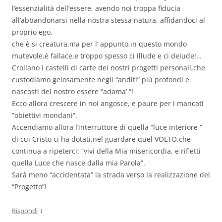
l’essenzialità dell’essere, avendo noi troppa fiducia
all’abbandonarsi nella nostra stessa natura, affidandoci al
proprio ego,
che è si creatura,ma per l’ appunto,in questo mondo
mutevole,è fallace,e troppo spesso ci illude e ci delude!…
Crollano i castelli di carte dei nostri progetti personali,che
custodiamo gelosamente negli “anditi” più profondi e
nascosti del nostro essere “adama’ “!
Ecco allora crescere in noi angosce, e paure per i mancati
“obiettivi mondani”.
Accendiamo allora l’interruttore di quella “luce interiore ”
di cui Cristo ci ha dotati,nel guardare quel VOLTO,che
continua a ripeterci: “vivi della Mia misericordia, e rifletti
quella Luce che nasce dalla mia Parola”.
Sarà meno “accidentata” la strada verso la realizzazione del
“Progetto”!
↓
Rispondi