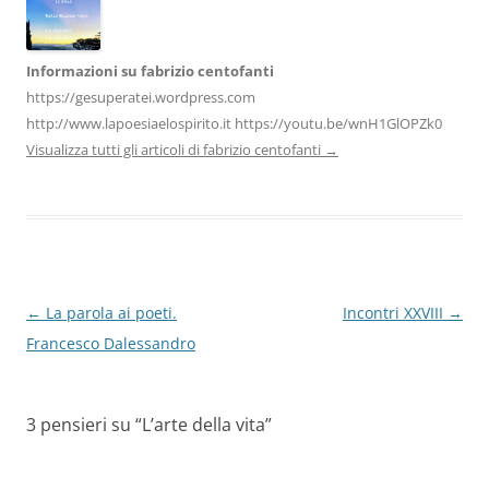
k
Informazioni su fabrizio centofanti
https://gesuperatei.wordpress.com
http://www.lapoesiaelospirito.it https://youtu.be/wnH1GlOPZk0
Visualizza tutti gli articoli di fabrizio centofanti
→
Navigazione
←
La parola ai poeti.
Incontri XXVIII
→
articolo
Francesco Dalessandro
3 pensieri su “
L’arte della vita
”