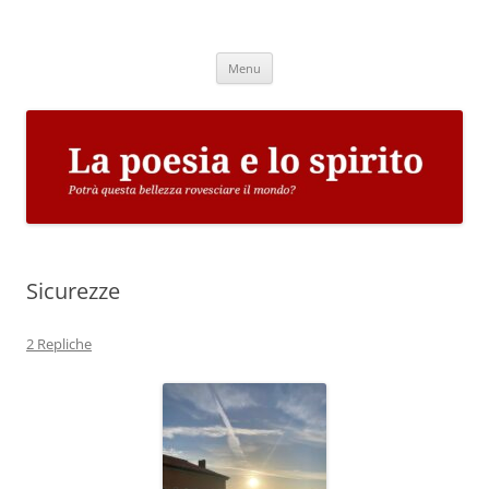
Vai
al
La poesia e lo spirito
contenuto
Potrà questa bellezza rovesciare il mondo?
Menu
Sicurezze
2 Repliche