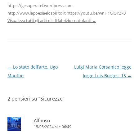
https://gesuperatei.wordpress.com
http://www.lapoesiaelospirito.it https://youtu.be/wnH1GlOPZk0
Visualizza tutti gli articoli di fabrizio centofanti
→
Navigazione
←
Lo stato dell’arte. Ugo
Luigi Maria Corsanico legge
articolo
Mauthe
Jorge Luis Borges. 15
→
2 pensieri su “
Sicurezze
”
Alfonso
15/05/2024 alle 06:49