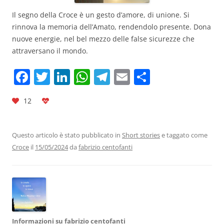
Il segno della Croce è un gesto d’amore, di unione. Si
rinnova la memoria dell’Amato, rendendolo presente. Dona
nuove energie, nel bel mezzo delle false sicurezze che
attraversano il mondo.
F
T
Li
W
T
E
C
a
w
n
h
el
m
o
12
c
itt
k
at
e
ai
n
e
er
e
s
gr
l
di
b
dI
A
a
vi
Questo articolo è stato pubblicato in
Short stories
e taggato come
Croce
il
15/05/2024
da
fabrizio centofanti
o
n
p
m
di
o
p
k
Informazioni su fabrizio centofanti