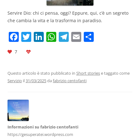
Servire Dio: chi ci pensa, oggi? Eppure, qui, c’è un segreto
che cambia la vita e la trasforma in paradiso.
F
T
Li
W
T
E
C
a
w
n
h
el
m
o
7
c
itt
k
at
e
ai
n
e
er
e
s
gr
l
di
b
dI
A
a
vi
Questo articolo è stato pubblicato in
Short stories
e taggato come
Servizio
il
31/03/2025
da
fabrizio centofanti
o
n
p
m
di
o
p
k
Informazioni su fabrizio centofanti
https://gesuperatei.wordpress.com