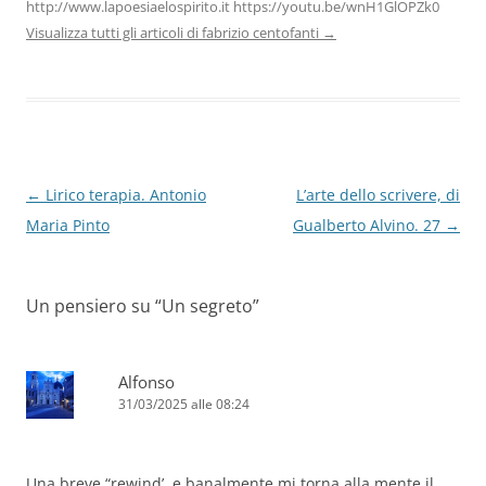
http://www.lapoesiaelospirito.it https://youtu.be/wnH1GlOPZk0
Visualizza tutti gli articoli di fabrizio centofanti
→
Navigazione
←
Lirico terapia. Antonio
L’arte dello scrivere, di
articolo
Maria Pinto
Gualberto Alvino. 27
→
Un pensiero su “
Un segreto
”
Alfonso
31/03/2025 alle 08:24
Una breve “rewind’, e banalmente mi torna alla mente il