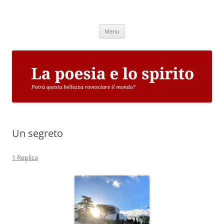
Vai
al
La poesia e lo spirito
contenuto
Potrà questa bellezza rovesciare il mondo?
Menu
Un segreto
1 Replica