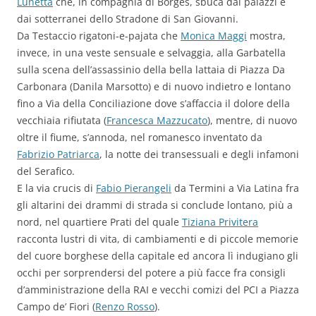
Lunetta
che, in compagnia di Borges, sbuca dai palazzi e
dai sotterranei dello Stradone di San Giovanni.
Da Testaccio rigatoni-e-pajata che
Monica Maggi
mostra,
invece, in una veste sensuale e selvaggia, alla Garbatella
sulla scena dell’assassinio della bella lattaia di Piazza Da
Carbonara (Danila Marsotto) e di nuovo indietro e lontano
fino a Via della Conciliazione dove s’affaccia il dolore della
vecchiaia rifiutata (
Francesca Mazzucato
), mentre, di nuovo
oltre il fiume, s’annoda, nel romanesco inventato da
Fabrizio Patriarca
, la notte dei transessuali e degli infamoni
del Serafico.
E la via crucis di
Fabio Pierangeli
da Termini a Via Latina fra
gli altarini dei drammi di strada si conclude lontano, più a
nord, nel quartiere Prati del quale
Tiziana Privitera
racconta lustri di vita, di cambiamenti e di piccole memorie
del cuore borghese della capitale ed ancora lì indugiano gli
occhi per sorprendersi del potere a più facce fra consigli
d’amministrazione della RAI e vecchi comizi del PCI a Piazza
Campo de’ Fiori (
Renzo Rosso
).