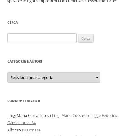
spazio e in ogni tempo, al di là di credenze e tessere politiche.
CERCA
Ricerca
per:
CATEGORIE E AUTORI
Categorie
e
autori
COMMENTI RECENTI
Luigi Maria Corsanico
su
Luigi Maria Corsanico legge Federico
Garcìa Lorca. 34
Alfonso
su
Donare