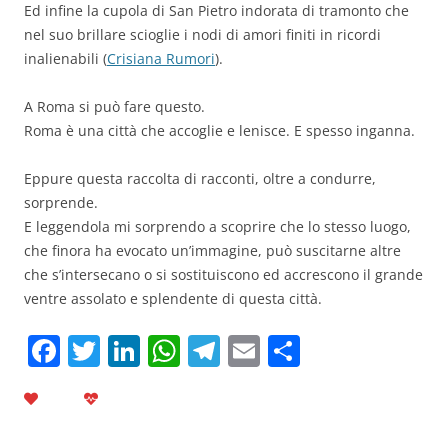
Ed infine la cupola di San Pietro indorata di tramonto che
nel suo brillare scioglie i nodi di amori finiti in ricordi
inalienabili (
Crisiana Rumori
).
A Roma si può fare questo.
Roma è una città che accoglie e lenisce. E spesso inganna.
Eppure questa raccolta di racconti, oltre a condurre,
sorprende.
E leggendola mi sorprendo a scoprire che lo stesso luogo,
che finora ha evocato un’immagine, può suscitarne altre
che s’intersecano o si sostituiscono ed accrescono il grande
ventre assolato e splendente di questa città.
F
T
Li
W
T
E
C
a
w
n
h
el
m
o
c
itt
k
at
e
ai
n
e
er
e
s
gr
l
di