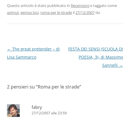
b
dI
A
a
vi
Questo articolo è stato pubblicato in
Recensioni
e taggato come
azimut
,
genius loci
,
roma per le strade
il
27/12/2007
da
o
n
p
m
di
o
p
k
Navigazione
←
The great pretender – di
FESTA DEI SENSI (SCUOLA DI
articolo
Lisa Sammarco
POESIA, 3), di Massimo
Sannelli
→
2 pensieri su “
Roma per le strade
”
fabry
27/12/2007 alle 23:59