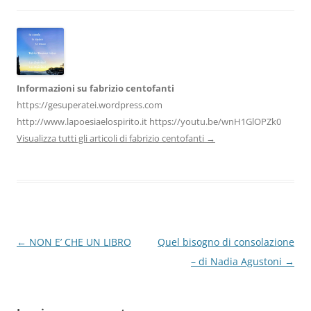
o
p
k
Informazioni su fabrizio centofanti
https://gesuperatei.wordpress.com
http://www.lapoesiaelospirito.it https://youtu.be/wnH1GlOPZk0
Visualizza tutti gli articoli di fabrizio centofanti
→
Navigazione
←
NON E’ CHE UN LIBRO
Quel bisogno di consolazione
articolo
– di Nadia Agustoni
→