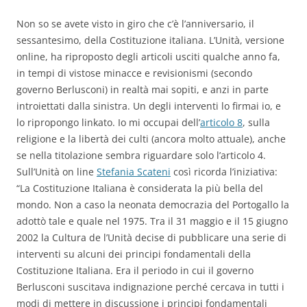
Non so se avete visto in giro che c’è l’anniversario, il
sessantesimo, della Costituzione italiana. L’Unità, versione
online, ha riproposto degli articoli usciti qualche anno fa,
in tempi di vistose minacce e revisionismi (secondo
governo Berlusconi) in realtà mai sopiti, e anzi in parte
introiettati dalla sinistra. Un degli interventi lo firmai io, e
lo ripropongo linkato. Io mi occupai dell’
articolo 8
, sulla
religione e la libertà dei culti (ancora molto attuale), anche
se nella titolazione sembra riguardare solo l’articolo 4.
Sull’Unità on line
Stefania Scateni
così ricorda l’iniziativa:
“La Costituzione Italiana è considerata la più bella del
mondo. Non a caso la neonata democrazia del Portogallo la
adottò tale e quale nel 1975. Tra il 31 maggio e il 15 giugno
2002 la Cultura de l’Unità decise di pubblicare una serie di
interventi su alcuni dei principi fondamentali della
Costituzione Italiana. Era il periodo in cui il governo
Berlusconi suscitava indignazione perché cercava in tutti i
modi di mettere in discussione i principi fondamentali