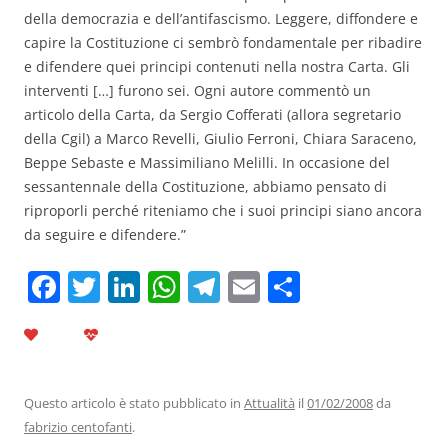
della democrazia e dell’antifascismo. Leggere, diffondere e
capire la Costituzione ci sembrò fondamentale per ribadire
e difendere quei principi contenuti nella nostra Carta. Gli
interventi […] furono sei. Ogni autore commentò un
articolo della Carta, da Sergio Cofferati (allora segretario
della Cgil) a Marco Revelli, Giulio Ferroni, Chiara Saraceno,
Beppe Sebaste e Massimiliano Melilli. In occasione del
sessantennale della Costituzione, abbiamo pensato di
riproporli perché riteniamo che i suoi principi siano ancora
da seguire e difendere.”
F
T
Li
W
T
E
C
a
w
n
h
el
m
o
c
itt
k
at
e
ai
n
e
er
e
s
gr
l
di
b
dI
A
a
vi
Questo articolo è stato pubblicato in
Attualità
il
01/02/2008
da
fabrizio centofanti
.
o
n
p
m
di