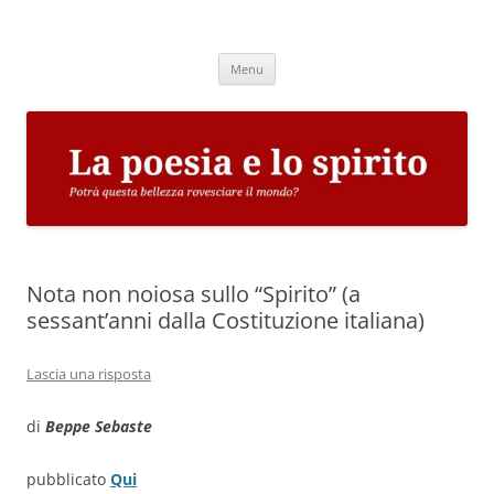
Vai
al
La poesia e lo spirito
contenuto
Potrà questa bellezza rovesciare il mondo?
Menu
Nota non noiosa sullo “Spirito” (a
sessant’anni dalla Costituzione italiana)
Lascia una risposta
di
Beppe Sebaste
pubblicato
Qui