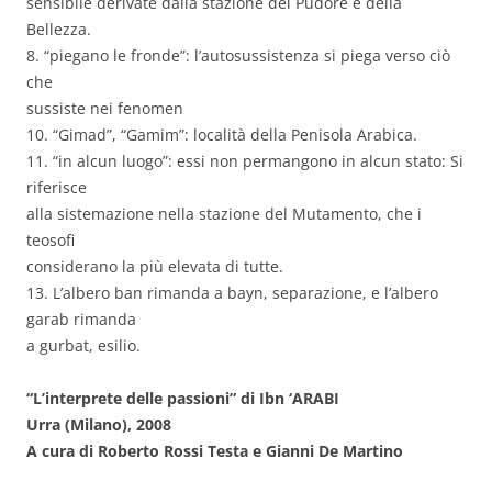
sensibile derivate dalla stazione del Pudore e della
Bellezza.
8. “piegano le fronde”: l’autosussistenza si piega verso ciò
che
sussiste nei fenomen
10. “Gimad”, “Gamim”: località della Penisola Arabica.
11. “in alcun luogo”: essi non permangono in alcun stato: Si
riferisce
alla sistemazione nella stazione del Mutamento, che i
teosofi
considerano la più elevata di tutte.
13. L’albero ban rimanda a bayn, separazione, e l’albero
garab rimanda
a gurbat, esilio.
“L’interprete delle passioni” di Ibn ‘ARABI
Urra (Milano), 2008
A cura di Roberto Rossi Testa e Gianni De Martino