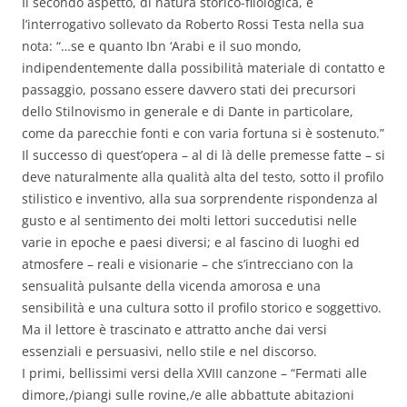
Il secondo aspetto, di natura storico-filologica, è
l’interrogativo sollevato da Roberto Rossi Testa nella sua
nota: “…se e quanto Ibn ‘Arabi e il suo mondo,
indipendentemente dalla possibilità materiale di contatto e
passaggio, possano essere davvero stati dei precursori
dello Stilnovismo in generale e di Dante in particolare,
come da parecchie fonti e con varia fortuna si è sostenuto.”
Il successo di quest’opera – al di là delle premesse fatte – si
deve naturalmente alla qualità alta del testo, sotto il profilo
stilistico e inventivo, alla sua sorprendente rispondenza al
gusto e al sentimento dei molti lettori succedutisi nelle
varie in epoche e paesi diversi; e al fascino di luoghi ed
atmosfere – reali e visionarie – che s’intrecciano con la
sensualità pulsante della vicenda amorosa e una
sensibilità e una cultura sotto il profilo storico e soggettivo.
Ma il lettore è trascinato e attratto anche dai versi
essenziali e persuasivi, nello stile e nel discorso.
I primi, bellissimi versi della XVIII canzone – “Fermati alle
dimore,/piangi sulle rovine,/e alle abbattute abitazioni