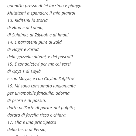
quand’io presso di lei lacrimo e piango.
Aiutatemi a spandere il mio pianto!
13. Riditemi la storia
di Hind e di Lubna,
di Sulaima, di Zàynab e di `Iman!
14. E narratemi pure di Zaìd,
di Hagir e Zarud,
delle gazzelle ditemi, e dei pascoli!
15. E condoletevi per me coi versi
di Qays e di Laylà,
e con Mayya, e con Gaylan l’afflitto!
16. Mi sono consumato lungamente
per un’amabile fanciulla, adorna
di prosa e di poesia,
dotta nell’arte di parlar dal pulpito,
dotata di favella ricca e chiara.
17. Ella è una principessa
della terra di Persia,