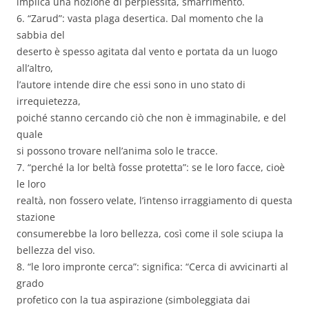
implica una nozione di perplessità, smarrimento.
6. “Zarud”: vasta plaga desertica. Dal momento che la
sabbia del
deserto è spesso agitata dal vento e portata da un luogo
all’altro,
l’autore intende dire che essi sono in uno stato di
irrequietezza,
poiché stanno cercando ciò che non è immaginabile, e del
quale
si possono trovare nell’anima solo le tracce.
7. “perché la lor beltà fosse protetta”: se le loro facce, cioè
le loro
realtà, non fossero velate, l’intenso irraggiamento di questa
stazione
consumerebbe la loro bellezza, così come il sole sciupa la
bellezza del viso.
8. “le loro impronte cerca”: significa: “Cerca di avvicinarti al
grado
profetico con la tua aspirazione (simboleggiata dai