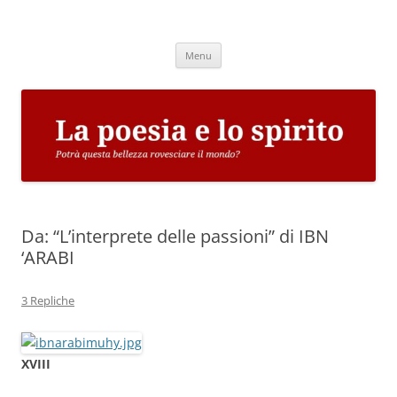
Vai
al
La poesia e lo spirito
contenuto
Potrà questa bellezza rovesciare il mondo?
Menu
Da: “L’interprete delle passioni” di IBN
‘ARABI
3 Repliche
XVIII