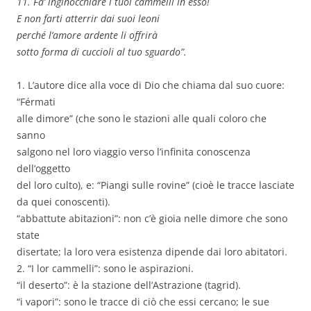
11. Fa’ inginocchiare i tuoi cammelli in esso!
E non farti atterrir dai suoi leoni
perché l’amore ardente li offrirà
sotto forma di cuccioli al tuo sguardo”.
1. L’autore dice alla voce di Dio che chiama dal suo cuore:
“Férmati
alle dimore” (che sono le stazioni alle quali coloro che
sanno
salgono nel loro viaggio verso l’infinita conoscenza
dell’oggetto
del loro culto), e: “Piangi sulle rovine” (cioè le tracce lasciate
da quei conoscenti).
“abbattute abitazioni”: non c’è gioia nelle dimore che sono
state
disertate; la loro vera esistenza dipende dai loro abitatori.
2. “I lor cammelli”: sono le aspirazioni.
“il deserto”: è la stazione dell’Astrazione (tagrid).
“i vapori”: sono le tracce di ciò che essi cercano; le sue