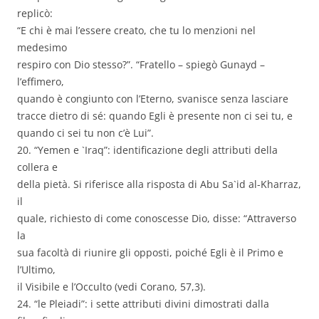
replicò:
“E chi è mai l’essere creato, che tu lo menzioni nel
medesimo
respiro con Dio stesso?”. “Fratello – spiegò Gunayd –
l’effimero,
quando è congiunto con l’Eterno, svanisce senza lasciare
tracce dietro di sé: quando Egli è presente non ci sei tu, e
quando ci sei tu non c’è Lui”.
20. “Yemen e `Iraq”: identificazione degli attributi della
collera e
della pietà. Si riferisce alla risposta di Abu Sa`id al-Kharraz,
il
quale, richiesto di come conoscesse Dio, disse: “Attraverso
la
sua facoltà di riunire gli opposti, poiché Egli è il Primo e
l’Ultimo,
il Visibile e l’Occulto (vedi Corano, 57,3).
24. “le Pleiadi”: i sette attributi divini dimostrati dalla