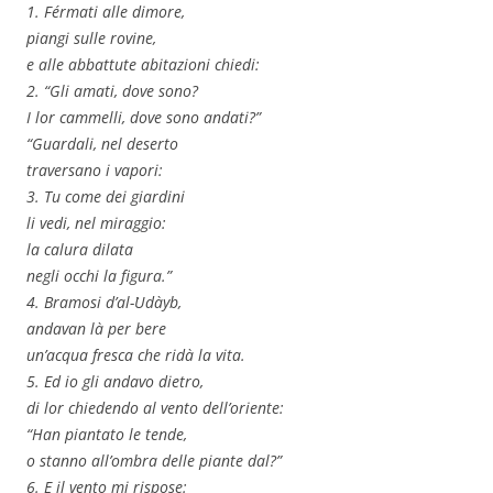
1. Férmati alle dimore,
piangi sulle rovine,
e alle abbattute abitazioni chiedi:
2. “Gli amati, dove sono?
I lor cammelli, dove sono andati?”
“Guardali, nel deserto
traversano i vapori:
3. Tu come dei giardini
li vedi, nel miraggio:
la calura dilata
negli occhi la figura.”
4. Bramosi d’al-`Udàyb,
andavan là per bere
un’acqua fresca che ridà la vita.
5. Ed io gli andavo dietro,
di lor chiedendo al vento dell’oriente:
“Han piantato le tende,
o stanno all’ombra delle piante dal?”
6. E il vento mi rispose: