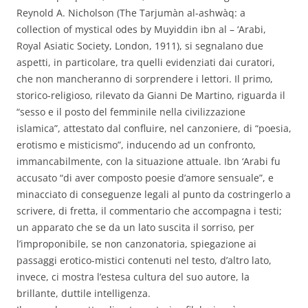
Reynold A. Nicholson (The Tarjumàn al-ashwàq: a
collection of mystical odes by Muyiddin ibn al – ‘Arabi,
Royal Asiatic Society, London, 1911), si segnalano due
aspetti, in particolare, tra quelli evidenziati dai curatori,
che non mancheranno di sorprendere i lettori. Il primo,
storico-religioso, rilevato da Gianni De Martino, riguarda il
“sesso e il posto del femminile nella civilizzazione
islamica”, attestato dal confluire, nel canzoniere, di “poesia,
erotismo e misticismo”, inducendo ad un confronto,
immancabilmente, con la situazione attuale. Ibn ‘Arabi fu
accusato “di aver composto poesie d’amore sensuale”, e
minacciato di conseguenze legali al punto da costringerlo a
scrivere, di fretta, il commentario che accompagna i testi;
un apparato che se da un lato suscita il sorriso, per
l’improponibile, se non canzonatoria, spiegazione ai
passaggi erotico-mistici contenuti nel testo, d’altro lato,
invece, ci mostra l’estesa cultura del suo autore, la
brillante, duttile intelligenza.