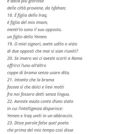
e dalla più gloriosa
delle città proviene, da Isfahan;
18. È figlia dello `Iraq,
è figlia del mio Imam,
mentr’io sono il suo opposto,
un figlio dello Yemen.
19. O miei signori, avete udito o visto
di due opposti che mai si sian riuniti?
20. Se invero voi ci aveste scorti a Rama
offrirci l’uno all’altro
coppe di brama senza usare dita,
21. Intanto che la brama
faceva sì che dolci e lievi motti
fra noi fossero detti senza lingua,
22. Avreste avuto conto d’uno stato
in cui l’intelligenza disparisce:
Yemen e `Iraq uniti in un abbraccio.
23. Disse parole false quel poeta
che prima del mio tempo così disse