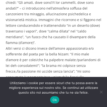
chiedi: “Gli amati, dove sono?/I lor cammelli, dove sono
andati?” – ci introducono nell’atmosfera soffusa del
canzoniere tra miraggio, allucinazione psichedelica e
visionarietà mistica. Immagini che ricorrono e si figgono nel
lettore conducendolo e trattenendolo “in un deserto (dove)
traversano i vapori”, dove “calma dilata” nel “caldo
meridiano”, “un fuoco che ha causato il divampare della
fiamma (d’amore)”.
Altri versi ci dicono invece dell’amore appassionato e/o
sofferente del poeta per la bella Nizam: “Il mio male
d’amore è per colei/che ha palpebre malate:/parlandomi di
lei deh consolatemi!”; “la brama mi colpisce senza
frecce,/la passione mi uccide senza lancia”; “mi sono
consumato lungamente/per un’amabile fanciulla,
adorna/di prosa e di poesia.” L’amata ci viene descritta a
Utilizziamo i cookie per essere sicuri che tu possa avere la
migliore esperienza sul nostro sito. Se continui ad utilizzare
volte con qualità o tratti che presumiamo reali, altre volte
questo sito noi assumiamo che tu ne sia felice.
in modo trasfigurato, o per metafora: “dotta nell’arte di
parlar dal pulpito,/dotata di favella ricca e chiara”; “le sue
Ok
labbra son scure, è bruna lei,/…/caviglie forti, un’ombra