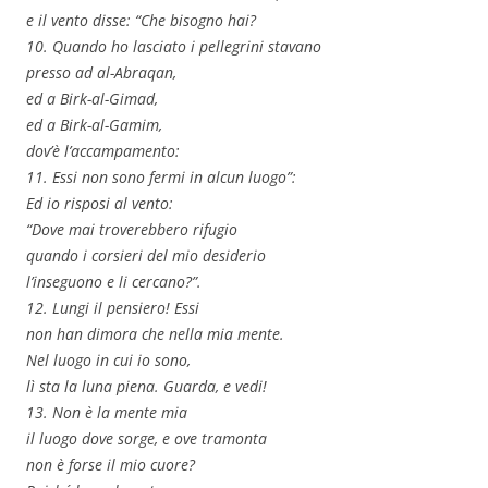
e il vento disse: “Che bisogno hai?
10. Quando ho lasciato i pellegrini stavano
presso ad al-Abraqan,
ed a Birk-al-Gimad,
ed a Birk-al-Gamim,
dov’è l’accampamento:
11. Essi non sono fermi in alcun luogo”:
Ed io risposi al vento:
“Dove mai troverebbero rifugio
quando i corsieri del mio desiderio
l’inseguono e li cercano?”.
12. Lungi il pensiero! Essi
non han dimora che nella mia mente.
Nel luogo in cui io sono,
lì sta la luna piena. Guarda, e vedi!
13. Non è la mente mia
il luogo dove sorge, e ove tramonta
non è forse il mio cuore?