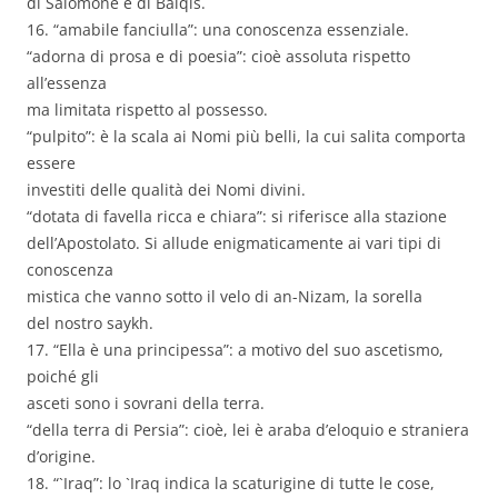
di Salomone e di Balqis.
16. “amabile fanciulla”: una conoscenza essenziale.
“adorna di prosa e di poesia”: cioè assoluta rispetto
all’essenza
ma limitata rispetto al possesso.
“pulpito”: è la scala ai Nomi più belli, la cui salita comporta
essere
investiti delle qualità dei Nomi divini.
“dotata di favella ricca e chiara”: si riferisce alla stazione
dell’Apostolato. Si allude enigmaticamente ai vari tipi di
conoscenza
mistica che vanno sotto il velo di an-Nizam, la sorella
del nostro saykh.
17. “Ella è una principessa”: a motivo del suo ascetismo,
poiché gli
asceti sono i sovrani della terra.
“della terra di Persia”: cioè, lei è araba d’eloquio e straniera
d’origine.
18. “`Iraq”: lo `Iraq indica la scaturigine di tutte le cose,