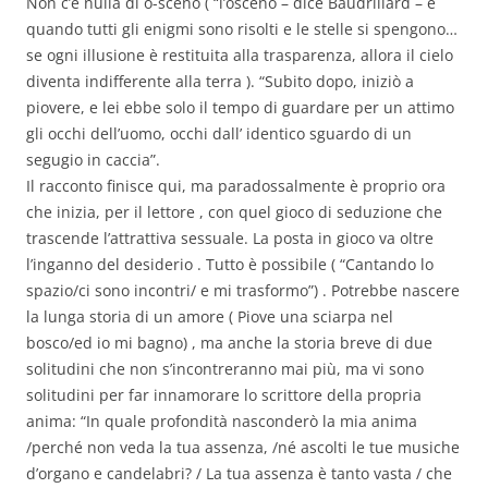
Non c’è nulla di o-sceno ( “l’osceno – dice Baudrillard – è
quando tutti gli enigmi sono risolti e le stelle si spengono…
se ogni illusione è restituita alla trasparenza, allora il cielo
diventa indifferente alla terra ). “Subito dopo, iniziò a
piovere, e lei ebbe solo il tempo di guardare per un attimo
gli occhi dell’uomo, occhi dall’ identico sguardo di un
segugio in caccia”.
Il racconto finisce qui, ma paradossalmente è proprio ora
che inizia, per il lettore , con quel gioco di seduzione che
trascende l’attrattiva sessuale. La posta in gioco va oltre
l’inganno del desiderio . Tutto è possibile ( “Cantando lo
spazio/ci sono incontri/ e mi trasformo”) . Potrebbe nascere
la lunga storia di un amore ( Piove una sciarpa nel
bosco/ed io mi bagno) , ma anche la storia breve di due
solitudini che non s’incontreranno mai più, ma vi sono
solitudini per far innamorare lo scrittore della propria
anima: “In quale profondità nasconderò la mia anima
/perché non veda la tua assenza, /né ascolti le tue musiche
d’organo e candelabri? / La tua assenza è tanto vasta / che