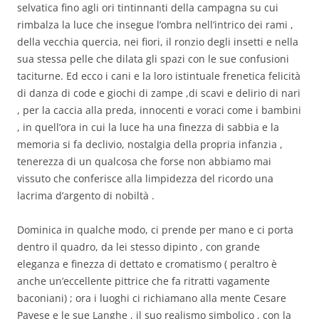
selvatica fino agli ori tintinnanti della campagna su cui
rimbalza la luce che insegue l’ombra nell’intrico dei rami ,
della vecchia quercia, nei fiori, il ronzio degli insetti e nella
sua stessa pelle che dilata gli spazi con le sue confusioni
taciturne. Ed ecco i cani e la loro istintuale frenetica felicità
di danza di code e giochi di zampe ,di scavi e delirio di nari
, per la caccia alla preda, innocenti e voraci come i bambini
, in quell’ora in cui la luce ha una finezza di sabbia e la
memoria si fa declivio, nostalgia della propria infanzia ,
tenerezza di un qualcosa che forse non abbiamo mai
vissuto che conferisce alla limpidezza del ricordo una
lacrima d’argento di nobiltà .
Dominica in qualche modo, ci prende per mano e ci porta
dentro il quadro, da lei stesso dipinto , con grande
eleganza e finezza di dettato e cromatismo ( peraltro è
anche un’eccellente pittrice che fa ritratti vagamente
baconiani) ; ora i luoghi ci richiamano alla mente Cesare
Pavese e le sue Langhe , il suo realismo simbolico , con la