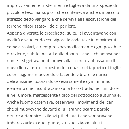
improvvisamente triste, mentre toglieva da una specie di
piccolo e teso marsupio – che conteneva anche un piccolo
attrezzo detto vangarola che serviva alla escavazione del
terreno micorizzato- i dolci per loro.
Appena divorate le crocchette, su cui si avventavano con
avidità e scuotendo con vigore le code tese in movimenti
come circolari, a riempire spasmodicamente ogni possibile
direzione, subito incitati dalla donna – che li chiamava per
nome – si gettavano di nuovo alla ricerca, abbassando il
muso fino a terra, impestandolo quasi nel tappeto di foglie
color ruggine, muovendo e facendo vibrare le narici
delicatissime, odorando ossessivamente ogni minimo
elemento che incontravano sulla loro strada, nell’umidore,
e nell’umore, marcescente tipico del sottobosco autunnale.
Anche l’uomo osservava, osservava i movimenti dei cani
che si muovevano davanti a lui: tranne scarne parole
neutre a riempire i silenzi più dilatati che sembravano
imbarazzarlo (a quel punto, sui suoi zigomi alti si