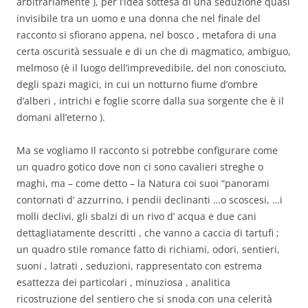
arbitrariamente ), per l’idea sottesa di una seduzione quasi
invisibile tra un uomo e una donna che nel finale del
racconto si sfiorano appena, nel bosco , metafora di una
certa oscurità sessuale e di un che di magmatico, ambiguo,
melmoso (è il luogo dell’imprevedibile, del non conosciuto,
degli spazi magici, in cui un notturno fiume d’ombre
d’alberi , intrichi e foglie scorre dalla sua sorgente che è il
domani all’eterno ).
Ma se vogliamo Il racconto si potrebbe configurare come
un quadro gotico dove non ci sono cavalieri streghe o
maghi, ma – come detto – la Natura coi suoi “panorami
contornati d’ azzurrino, i pendii declinanti …o scoscesi, …i
molli declivi, gli sbalzi di un rivo d’ acqua e due cani
dettagliatamente descritti , che vanno a caccia di tartufi ;
un quadro stile romance fatto di richiami, odori, sentieri,
suoni , latrati , seduzioni, rappresentato con estrema
esattezza dei particolari , minuziosa , analitica
ricostruzione del sentiero che si snoda con una celerità