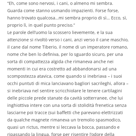
“Eh, come sono nervosi, i cani, o almeno mi sembra.
Guarda come stanno usmando impazienti. Forse forse,
hanno trovato qualcosa…mi sembra proprio di sì… Ecco, sì,
proprio lì, in quel punto preciso.”
Le parole dell’uomo la scossero lievemente, e la sua
attenzione si rivoltò verso i cani, anzi verso il cane maschio,
il cane dal nome Tiberio, il nome di un imperatore romano,
nome che ben lo definiva, per lo sguardo sicuro, per una
sorta di compattezza algida che rimaneva anche nei
momenti in cui era costretto ad abbandonarsi ad una
scompostezza atavica, come quando si inebriava – i suoi
occhi puntuti di mica lanciavano bagliori sacrileghi, allora –
si inebriava nel sentire scricchiolare le tenere cartilagini
delle piccole prede stanate da cavità sotterranee, che lui
inghiottiva intere con una sorta di stolidità frenetica senza
lasciarne poi tracce (sui baffetti che parevano elettrizzati
da qualche magnete rimaneva un tremolio spasmodico,
quasi un rictus, mentre si leccava la bocca, passando e
ripassando la lingua, forse per risentire l’odore della