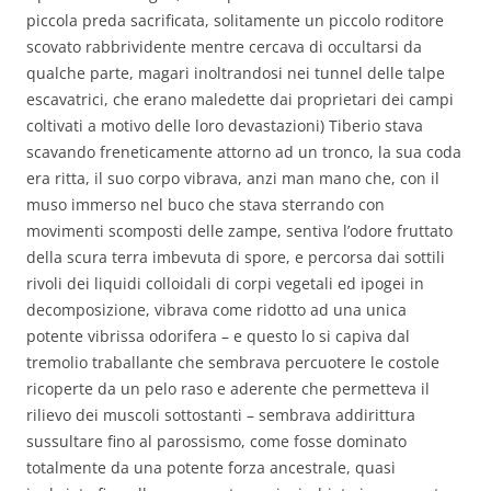
piccola preda sacrificata, solitamente un piccolo roditore
scovato rabbrividente mentre cercava di occultarsi da
qualche parte, magari inoltrandosi nei tunnel delle talpe
escavatrici, che erano maledette dai proprietari dei campi
coltivati a motivo delle loro devastazioni) Tiberio stava
scavando freneticamente attorno ad un tronco, la sua coda
era ritta, il suo corpo vibrava, anzi man mano che, con il
muso immerso nel buco che stava sterrando con
movimenti scomposti delle zampe, sentiva l’odore fruttato
della scura terra imbevuta di spore, e percorsa dai sottili
rivoli dei liquidi colloidali di corpi vegetali ed ipogei in
decomposizione, vibrava come ridotto ad una unica
potente vibrissa odorifera – e questo lo si capiva dal
tremolio traballante che sembrava percuotere le costole
ricoperte da un pelo raso e aderente che permetteva il
rilievo dei muscoli sottostanti – sembrava addirittura
sussultare fino al parossismo, come fosse dominato
totalmente da una potente forza ancestrale, quasi