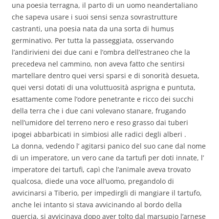
una poesia terragna, il parto di un uomo neandertaliano
che sapeva usare i suoi sensi senza sovrastrutture
castranti, una poesia nata da una sorta di humus
germinativo. Per tutta la passeggiata, osservando
l’andirivieni dei due cani e l’ombra dell’estraneo che la
precedeva nel cammino, non aveva fatto che sentirsi
martellare dentro quei versi sparsi e di sonorità desueta,
quei versi dotati di una voluttuosità asprigna e puntuta,
esattamente come l’odore penetrante e ricco dei succhi
della terra che i due cani volevano stanare, frugando
nell’umidore del terreno nero e reso grasso dai tuberi
ipogei abbarbicati in simbiosi alle radici degli alberi .
La donna, vedendo l’ agitarsi panico del suo cane dal nome
di un imperatore, un vero cane da tartufi per doti innate, l’
imperatore dei tartufi, capì che l’animale aveva trovato
qualcosa, diede una voce all’uomo, pregandolo di
avvicinarsi a Tiberio, per impedirgli di mangiare il tartufo,
anche lei intanto si stava avvicinando al bordo della
quercia, si avvicinava dopo aver tolto dal marsupio l’arnese