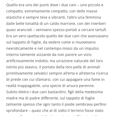
Quello era uno dei punti dove i due cani – uno piccolo e
compatto, estremamente compatto, con delle masse
elastiche e sempre tese e vibranti, l’altro una femmina
dalle belle tonalità di un caldo marrone, con dei riverberi
quasi aranciati – venivano spesso portati a cercare tartufi.
Era un vero spettacolo quello dei due cani che avanzavano
sul tappeto di foglie, da vedere come si muovevano
nevroticamente e nel contempo mossi da un impulso
interno talmente aizzante da non parere un vizio
artificiosamente indotto, ma un’azione naturale del loro
istinto più atavico, il portato della loro pelle di animali
primitivamente selvatici sempre all’erta e all’eterna ricerca
di prede con cui sfamarsi, con cui appagare una fame in
realtà inappagabile, una specie di arsura perenne.
Subito dietro i due cani bastardini, figli della medesima
madre ma di padre differente, sul tappeto di foglie
talmente spesso che ogni tanto il piede sembrava perfino
sprofondare – quasi che al di sotto il terreno fosse stato