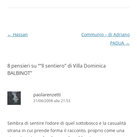
o
n
p
m
di
o
p
k
Navigazione
←
Hassan
Communio – di Adriano
articolo
PADUA
→
8 pensieri su “
“Il sentiero” di Villa Dominica
BALBINOT
”
paolarenzetti
21/06/2008 alle 21:53
Sembra di sentire l’odore di quel sottobosco e la casualità
strana in cui prende forma il racconto, proprio come una