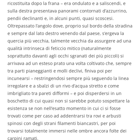
ricostituita dopo la frana – era ondulato e a saliscendi, e
sulla destra presentava panorami contornati d’azzurrino,
pendii declinanti e, in alcuni punti, quasi scoscesi.
Oltrepassato l’angolo dove, proprio sul bordo della stradina
e sempre dal lato destro venendo dal paese, s’ergeva la
quercia più vecchia, talmente vecchia da assurgere ad una
qualità intrinseca di feticcio mitico (naturalmente
soprattutto davanti agli occhi sgranati dei più piccoli) si
arrivava ad un esteso prato una volta coltivato che, sempre
tra parti pianeggianti e molli declivi, finiva poi per
incunearsi – restringendosi sempre più seguendo la linea
irregolare e a sbalzi di un rivo d’acqua stretto e come
imbrigliato tra pareti difformi – e poi disperdersi in un
boschetto di cui quasi non si sarebbe potuto sospettare la
esistenza se non nell’esatto momento in cui ci si fosse
trovati come per caso ad addentrarsi tra rovi e arbusti
spinosi con degli strani filamenti biancastri, per poi
trovarsi totalmente immersi nelle ombre ancora folte dei
carpini ramati.