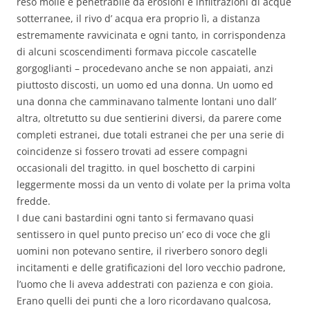
reso molle e penetrabile da erosioni e infiltrazioni di acque
sotterranee, il rivo d’ acqua era proprio lì, a distanza
estremamente ravvicinata e ogni tanto, in corrispondenza
di alcuni scoscendimenti formava piccole cascatelle
gorgoglianti – procedevano anche se non appaiati, anzi
piuttosto discosti, un uomo ed una donna. Un uomo ed
una donna che camminavano talmente lontani uno dall’
altra, oltretutto su due sentierini diversi, da parere come
completi estranei, due totali estranei che per una serie di
coincidenze si fossero trovati ad essere compagni
occasionali del tragitto. in quel boschetto di carpini
leggermente mossi da un vento di volate per la prima volta
fredde.
I due cani bastardini ogni tanto si fermavano quasi
sentissero in quel punto preciso un’ eco di voce che gli
uomini non potevano sentire, il riverbero sonoro degli
incitamenti e delle gratificazioni del loro vecchio padrone,
l’uomo che li aveva addestrati con pazienza e con gioia.
Erano quelli dei punti che a loro ricordavano qualcosa,