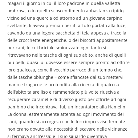
magari il giorno in cui il loro padrone in quella valletta
ombrosa, o in quello scoscendimento abbastanza ripido,
vicino ad una quercia od attorno ad un giovane carpino
svettante, li aveva premiati per il tartufo portato alla luce,
cavando da una logora sacchetta di tela appesa a tracolla
delle crocchette energetiche, o dei biscotti appositamente
per cani, le cui briciole sminuzzate ogni tanto si
ritrovavano nelle tasche di ogni suo abito, anche di quelli
più belli, quasi lui dovesse essere sempre pronto ad offrire
loro qualcosa, come il vecchio parroco di un tempo che,
dalle tasche oblunghe – come sfiancate dal suo mettervi
mano e frugarne le profondità alla ricerca di qualcosa –
dell’abito talare liso e rammendato più volte riusciva a
recuperare caramelle di diverso gusto per offrirle ad ogni
bambino che incontrava, lui, un incantatore alla Hamelin.
La donna, estremamente attenta ad ogni movimento dei
cani, quando si accorgeva che le loro improvvise fermate
non erano dovute alla necessità di scavare nelle vicinanze,
si fermava anch’essa: e il suo sguardo diventava