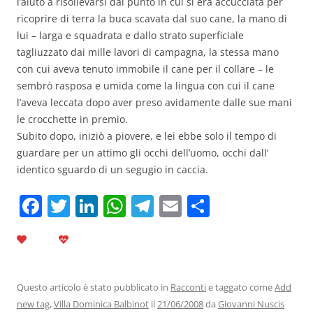
l’aiutò a risollevarsi dal punto in cui si era accucciata per
ricoprire di terra la buca scavata dal suo cane, la mano di
lui – larga e squadrata e dallo strato superficiale
tagliuzzato dai mille lavori di campagna, la stessa mano
con cui aveva tenuto immobile il cane per il collare – le
sembrò rasposa e umida come la lingua con cui il cane
l’aveva leccata dopo aver preso avidamente dalle sue mani
le crocchette in premio.
Subito dopo, iniziò a piovere, e lei ebbe solo il tempo di
guardare per un attimo gli occhi dell’uomo, occhi dall’
identico sguardo di un segugio in caccia.
F
T
Li
W
T
E
C
a
w
n
h
el
m
o
c
itt
k
at
e
ai
n
e
er
e
s
gr
l
di
b
dI
A
a
vi
Questo articolo è stato pubblicato in
Racconti
e taggato come
Add
new tag
,
Villa Dominica Balbinot
il
21/06/2008
da
Giovanni Nuscis