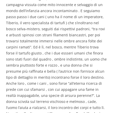
campagna vissuta come mito innocente e selvaggio di un
mondo dell’infanzia ancora incontaminato . E seguiamo
passo passo i due cani ( uno ha il nome di un imperatore,
Tiberio, il vero specialista di tartufi ) che s’inoltrano nel
bosco selva-mistero, seguiti dai rispettivi padroni, “tra rovi
e arbusti spinosi con strani filamenti biancastri, per poi
trovarsi totalmente immersi nelle ombre ancora folte dei
carpini ramati”. Ed è lì, nel bosco, mentre Tiberio trova
forse il tartufo giusto , che i due essseri umani che finora
sono stati fuori dal quadro , ombre indistinte, un uomo che
sembra piuttosto forte e rozzo , e una donna che si
presume più raffinata e bella ( l’autrice non fornisce alcun
tipo di dettaglio in merito) incontrano forse il loro destino.
Anche loro , come i cani , sono forse “all’eterna ricerca di
prede con cui sfamarsi , con cui appagare una fame in
realtà inappagabile, una specie di arsura perenne?”. La
donna scivola sul terreno vischioso e melmoso , cade,
l’uomo l’aiuta a rialzarsi, il loro incontro dei corpi e tutto lì.