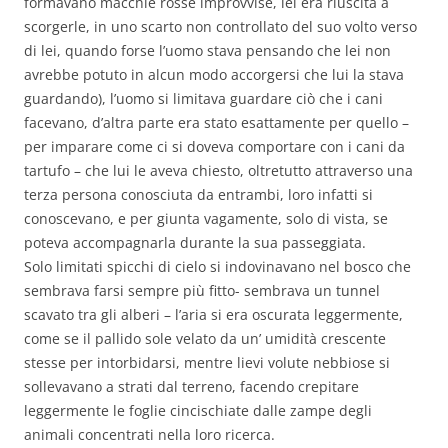
formavano macchie rosse improvvise, lei era riuscita a
scorgerle, in uno scarto non controllato del suo volto verso
di lei, quando forse l’uomo stava pensando che lei non
avrebbe potuto in alcun modo accorgersi che lui la stava
guardando), l’uomo si limitava guardare ciò che i cani
facevano, d’altra parte era stato esattamente per quello –
per imparare come ci si doveva comportare con i cani da
tartufo – che lui le aveva chiesto, oltretutto attraverso una
terza persona conosciuta da entrambi, loro infatti si
conoscevano, e per giunta vagamente, solo di vista, se
poteva accompagnarla durante la sua passeggiata.
Solo limitati spicchi di cielo si indovinavano nel bosco che
sembrava farsi sempre più fitto- sembrava un tunnel
scavato tra gli alberi – l’aria si era oscurata leggermente,
come se il pallido sole velato da un’ umidità crescente
stesse per intorbidarsi, mentre lievi volute nebbiose si
sollevavano a strati dal terreno, facendo crepitare
leggermente le foglie cincischiate dalle zampe degli
animali concentrati nella loro ricerca.