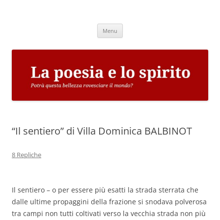
Vai
al
La poesia e lo spirito
contenuto
Potrà questa bellezza rovesciare il mondo?
Menu
“Il sentiero” di Villa Dominica BALBINOT
8 Repliche
Il sentiero – o per essere più esatti la strada sterrata che
dalle ultime propaggini della frazione si snodava polverosa
tra campi non tutti coltivati verso la vecchia strada non più