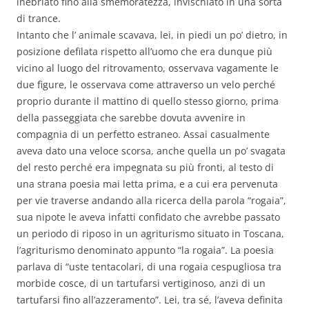
inebriato fino alla smemoratezza, invischiato in una sorta
di trance.
Intanto che l’ animale scavava, lei, in piedi un po’ dietro, in
posizione defilata rispetto all’uomo che era dunque più
vicino al luogo del ritrovamento, osservava vagamente le
due figure, le osservava come attraverso un velo perché
proprio durante il mattino di quello stesso giorno, prima
della passeggiata che sarebbe dovuta avvenire in
compagnia di un perfetto estraneo. Assai casualmente
aveva dato una veloce scorsa, anche quella un po’ svagata
del resto perché era impegnata su più fronti, al testo di
una strana poesia mai letta prima, e a cui era pervenuta
per vie traverse andando alla ricerca della parola “rogaia”,
sua nipote le aveva infatti confidato che avrebbe passato
un periodo di riposo in un agriturismo situato in Toscana,
l’agriturismo denominato appunto “la rogaia”. La poesia
parlava di “uste tentacolari, di una rogaia cespugliosa tra
morbide cosce, di un tartufarsi vertiginoso, anzi di un
tartufarsi fino all’azzeramento”. Lei, tra sé, l’aveva definita