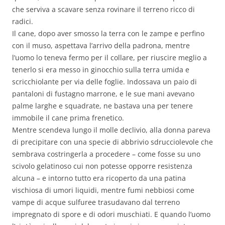
che serviva a scavare senza rovinare il terreno ricco di
radici.
Il cane, dopo aver smosso la terra con le zampe e perfino
con il muso, aspettava l’arrivo della padrona, mentre
l’uomo lo teneva fermo per il collare, per riuscire meglio a
tenerlo si era messo in ginocchio sulla terra umida e
scricchiolante per via delle foglie. Indossava un paio di
pantaloni di fustagno marrone, e le sue mani avevano
palme larghe e squadrate, ne bastava una per tenere
immobile il cane prima frenetico.
Mentre scendeva lungo il molle declivio, alla donna pareva
di precipitare con una specie di abbrivio sdrucciolevole che
sembrava costringerla a procedere – come fosse su uno
scivolo gelatinoso cui non potesse opporre resistenza
alcuna – e intorno tutto era ricoperto da una patina
vischiosa di umori liquidi, mentre fumi nebbiosi come
vampe di acque sulfuree trasudavano dal terreno
impregnato di spore e di odori muschiati. E quando l’uomo