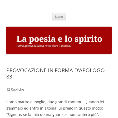
Vai
al
La poesia e lo spirito
contenuto
Potrà questa bellezza rovesciare il mondo?
Menu
PROVOCAZIONE IN FORMA D’APOLOGO
83
12 Repliche
Erano marito e moglie, due grandi cantanti. Quando lei
s’ammalo ed entrò in agonia lui pregò in questo modo:
“Signore, se la mia donna guarisce non canterò più”.