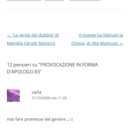
o
n
p
m
di
o
p
k
Navigazione
←
“La verità del dubbio” di
Il mondo ha liberato la
articolo
Mariella Cerutti Marocco
Chiesa, di Vito Mancuso
→
12 pensieri su “
PROVOCAZIONE IN FORMA
D’APOLOGO 83
”
carla
21/10/2008 alle 11:28
mai fare promesse del genere…;-)