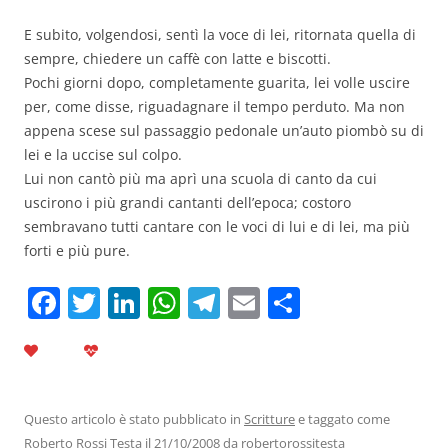
E subito, volgendosi, sentì la voce di lei, ritornata quella di
sempre, chiedere un caffè con latte e biscotti.
Pochi giorni dopo, completamente guarita, lei volle uscire
per, come disse, riguadagnare il tempo perduto. Ma non
appena scese sul passaggio pedonale un’auto piombò su di
lei e la uccise sul colpo.
Lui non cantò più ma aprì una scuola di canto da cui
uscirono i più grandi cantanti dell’epoca; costoro
sembravano tutti cantare con le voci di lui e di lei, ma più
forti e più pure.
F
T
Li
W
T
E
C
a
w
n
h
el
m
o
c
itt
k
at
e
ai
n
e
er
e
s
gr
l
di
b
dI
A
a
vi
Questo articolo è stato pubblicato in
Scritture
e taggato come
Roberto Rossi Testa
il
21/10/2008
da
robertorossitesta