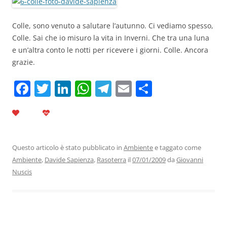
Colle, sono venuto a salutare l’autunno. Ci vediamo spesso,
Colle. Sai che io misuro la vita in Inverni. Che tra una luna
e un’altra conto le notti per ricevere i giorni. Colle. Ancora
grazie.
F
T
Li
W
T
E
C
a
w
n
h
el
m
o
c
itt
k
at
e
ai
n
e
er
e
s
gr
l
di
b
dI
A
a
vi
Questo articolo è stato pubblicato in
Ambiente
e taggato come
Ambiente
,
Davide Sapienza
,
Rasoterra
il
07/01/2009
da
Giovanni
o
n
p
m
di
Nuscis
o
p
k