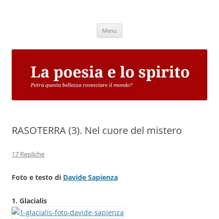
Vai
al
La poesia e lo spirito
contenuto
Potrà questa bellezza rovesciare il mondo?
Menu
RASOTERRA (3). Nel cuore del mistero
17 Repliche
Foto e testo di
Davide Sapienza
1. Glacialis