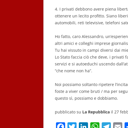
4. I privati debbono avere piena libe
ottenere un lecito profitto. Siano liber
automobili, reti televisive, telefoni sate
Ho fatto, caro Alessandro, un’esperien
altri amici e colleghi imprese giornali
Tu hai vissuto in campi diversi dai mi
Lo Stato faccia ciò che deve, i privati
servizi e si autoeduchi uscendo dall’ato
“che nome non ha”.
Noi possiamo soltanto ripetere l’incit
foste a viver come bruti / ma per segu
questo sì, possiamo e dobbiamo.
pubblicato su
La Repubblica
il 27 feb
F
T
Li
W
T
E