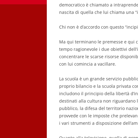
democratico è chiamato a intraprende
nascita di quella che lui chiama una “
Chi non è d’accordo con questo “incip
Ma qui terminano le premesse e qui co
tempo ragionevole i due obiettivi dell’
concentrare le scarse risorse disponibi
con lui comincia a vacillare.
La scuola è un grande servizio pubblic
proprio bilancio e la scuola privata co
includono il principio della libertà d
destinati alla cultura non riguardano 
pubblico, la difesa del territorio naziona
provvede con le imposte che prelevano
i vari strumenti a disposizione dell’a
Quanto alla televisione, quella di pro