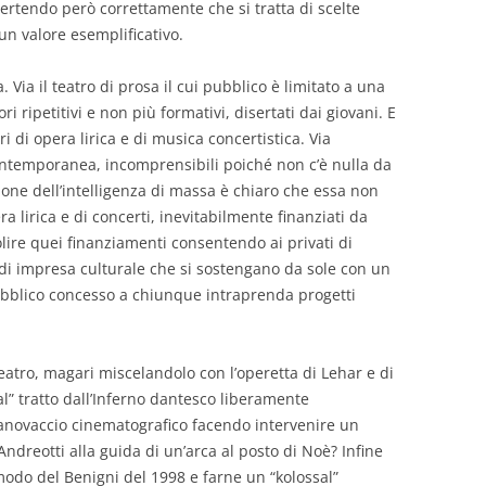
vertendo però correttamente che si tratta di scelte
n valore esemplificativo.
Via il teatro di prosa il cui pubblico è limitato a una
ri ripetitivi e non più formativi, disertati dai giovani. E
ri di opera lirica e di musica concertistica. Via
ontemporanea, incomprensibili poiché non c’è nulla da
one dell’intelligenza di massa è chiaro che essa non
a lirica e di concerti, inevitabilmente finanziati da
re quei finanziamenti consentendo ai privati di
di impresa culturale che si sostengano da sole con un
pubblico concesso a chiunque intraprenda progetti
atro, magari miscelandolo con l’operetta di Lehar e di
” tratto dall’Inferno dantesco liberamente
anovaccio cinematografico facendo intervenire un
dreotti alla guida di un’arca al posto di Noè? Infine
modo del Benigni del 1998 e farne un “kolossal”