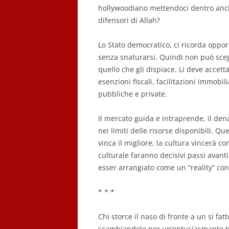
hollywoodiano mettendoci dentro anc
difensori di Allah?
Lo Stato democratico, ci ricorda opp
senza snaturarsi. Quindi non può scegl
quello che gli dispiace. Li deve accetta
esenzioni fiscali, facilitazioni immobili
pubbliche e private.
Il mercato guida e intraprende, il den
nei limiti delle risorse disponibili. Qu
vinca il migliore, la cultura vincerà con
culturale faranno decisivi passi avant
esser arrangiato come un “reality” con 
* * *
Chi storce il naso di fronte a un sì fat
scambiandolo per un’entusiasmante tr