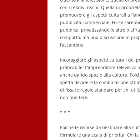
con i relativi rischi. Quella di propri
promuovere gli aspetti culturali a fian
pubblicità commerciale. Forse sarebbe
pubblica, privatizzando le altre o affr
comporta, ma una discussione in propo
l’accantono.
Incoraggiare gli aspetti culturali dei
praticabile. L’imprenditore televisivo 
anche dando spazio alla cultura. Poiché
spetta decidere la combinazione ottimal
di fissare regole standard per chi uti
non può fare.
* * *
Poiché le risorse da destinare alla cul
formulare una scala di priorità. Chi 