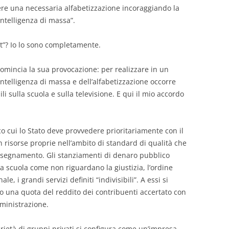
re una necessaria alfabetizzazione incoraggiando la
intelligenza di massa”.
it”? Io lo sono completamente.
mincia la sua provocazione: per realizzare in un
intelligenza di massa e dell’alfabetizzazione occorre
li sulla scuola e sulla televisione. E qui il mio accordo
o cui lo Stato deve provvedere prioritariamente con il
n risorse proprie nell’ambito di standard di qualità che
’insegnamento. Gli stanziamenti di denaro pubblico
la scuola come non riguardano la giustizia, l’ordine
le, i grandi servizi definiti “indivisibili”. A essi si
 una quota del reddito dei contribuenti accertato con
mministrazione.
prietà di gruppi privati si configura come un’impresa