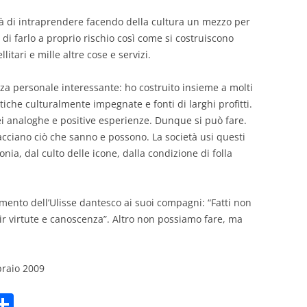
rtà di intraprendere facendo della cultura un mezzo per
i di farlo a proprio rischio così come si costruiscono
llitari e mille altre cose e servizi.
za personale interessante: ho costruito insieme a molti
stiche culturalmente impegnate e fonti di larghi profitti.
ei analoghe e positive esperienze. Dunque si può fare.
 facciano ciò che sanno e possono. La società usi questi
nia, dal culto delle icone, dalla condizione di folla
amento dell’Ulisse dantesco ai suoi compagni: “Fatti non
ir virtute e canoscenza”. Altro non possiamo fare, ma
braio 2009
C