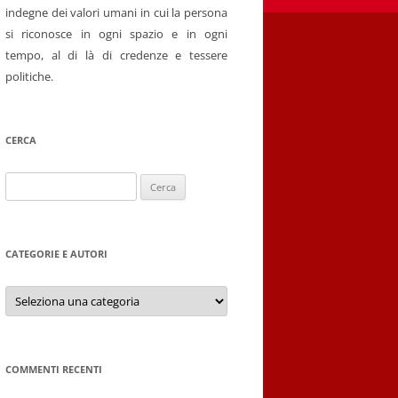
indegne dei valori umani in cui la persona
si riconosce in ogni spazio e in ogni
tempo, al di là di credenze e tessere
politiche.
CERCA
Ricerca
per:
CATEGORIE E AUTORI
Categorie
e
autori
COMMENTI RECENTI