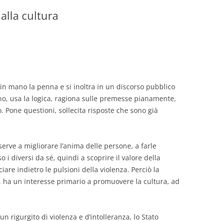
 alla cultura
GIOVANNI NUSCIS
GUIDO MICHELONE
KIKA BOHR
MARINO MAGLIANI
 mano la penna e si inoltra in un discorso pubblico
o, usa la logica, ragiona sulle premesse pianamente,
MATTEO TELARA
 Pone questioni, sollecita risposte che sono già
MONICA MAZZITELLI
PASQUALE VITAGLIANO
serve a migliorare l’anima delle persone, a farle
so i diversi da sé, quindi a scoprire il valore della
RICCARDO FERRAZZI
iare indietro le pulsioni della violenza. Perciò la
, ha un interesse primario a promuovere la cultura, ad
ROBERTO PLEVANO
STEFANIE GOLISCH
n rigurgito di violenza e d’intolleranza, lo Stato