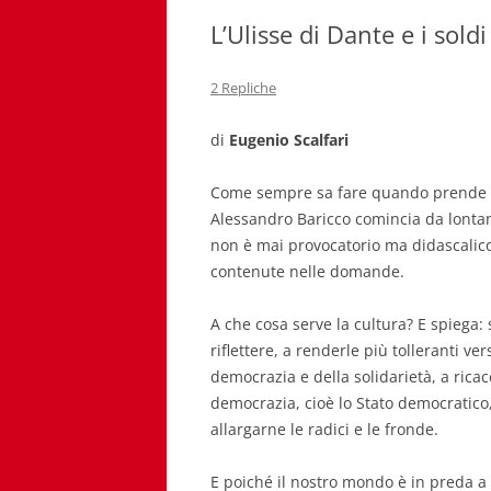
L’Ulisse di Dante e i soldi
2 Repliche
di
Eugenio Scalfari
Come sempre sa fare quando prende in
Alessandro Baricco comincia da lontan
non è mai provocatorio ma didascalico.
contenute nelle domande.
A che cosa serve la cultura? E spiega: 
riflettere, a renderle più tolleranti ver
democrazia e della solidarietà, a ricacc
democrazia, cioè lo Stato democratico
allargarne le radici e le fronde.
E poiché il nostro mondo è in preda a u