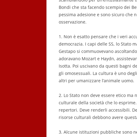
Bondi che sta facendo scempio dei Be
pessima adesione e sono sicuro che n
osservazione.
1. Non è esatto pensare che i veri accu
democrazia. I capi delle SS, lo Stato 
Gestapo si commuovevano ascoltando l
adoravano Mozart e Haydn, assistevano
Isotta. Poi uscivano da questi bagni de
gli omosessuali. La cultura è uno degli
altri per umanizzare l’animale uomo.
2. Lo Stato non deve essere etico ma n
culturale della società che lo esprime. 
repertori. Deve renderli accessibili. De
risorse culturali debbono avere quest
3. Alcune istituzioni pubbliche sono ne