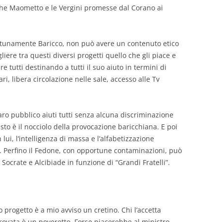
he Maometto e le Vergini promesse dal Corano ai
ortunamente Baricco, non può avere un contenuto etico
iere tra questi diversi progetti quello che gli piace e
re tutti destinando a tutti il suo aiuto in termini di
ari, libera circolazione nelle sale, accesso alle Tv
aro pubblico aiuti tutti senza alcuna discriminazione
esto è il nocciolo della provocazione baricchiana. E poi
 lui, l’intelligenza di massa e l’alfabetizzazione
i. Perfino il Fedone, con opportune contaminazioni, può
Socrate e Alcibiade in funzione di “Grandi Fratelli”.
to progetto è a mio avviso un cretino. Chi l’accetta
ovata è un poveretto. Forse piacerebbe al ministro