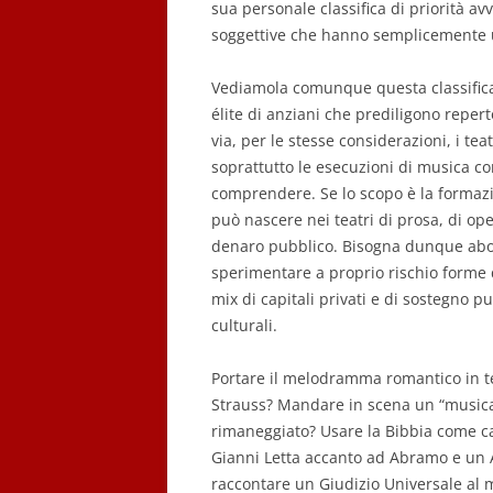
sua personale classifica di priorità av
soggettive che hanno semplicemente u
Vediamola comunque questa classifica. 
élite di anziani che prediligono reperto
via, per le stesse considerazioni, i teat
soprattutto le esecuzioni di musica c
comprendere. Se lo scopo è la formazi
può nascere nei teatri di prosa, di oper
denaro pubblico. Bisogna dunque aboli
sperimentare a proprio rischio forme 
mix di capitali privati e di sostegno 
culturali.
Portare il melodramma romantico in te
Strauss? Mandare in scena un “musical
rimaneggiato? Usare la Bibbia come c
Gianni Letta accanto ad Abramo e un An
raccontare un Giudizio Universale al 