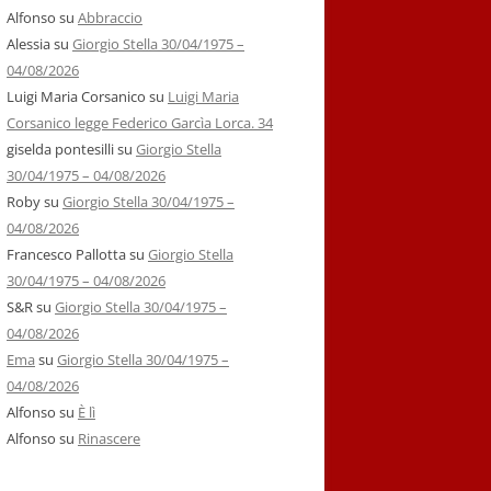
Alfonso
su
Abbraccio
Alessia
su
Giorgio Stella 30/04/1975 –
04/08/2026
Luigi Maria Corsanico
su
Luigi Maria
Corsanico legge Federico Garcìa Lorca. 34
giselda pontesilli
su
Giorgio Stella
30/04/1975 – 04/08/2026
Roby
su
Giorgio Stella 30/04/1975 –
04/08/2026
Francesco Pallotta
su
Giorgio Stella
30/04/1975 – 04/08/2026
S&R
su
Giorgio Stella 30/04/1975 –
04/08/2026
Ema
su
Giorgio Stella 30/04/1975 –
04/08/2026
Alfonso
su
È lì
Alfonso
su
Rinascere