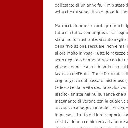
dell’estate di un anno fa, il mio stato 
volta che mi sono illuso di poterlo cam
Narracci, dunque, ricorda proprio il ti
tutto e a tutto, comunque, si rassegn
stata molto frustrante: vissuto negli a
della rivoluzione sessuale, non è mai r
allora molto in voga. Tutte le ragazze c
sono negate o hanno preteso da lui un 
giovane danese alta e bionda con cui h
lavorava nell’Hotel “Torre Diroccata” d
origine greca dal passato misterioso (
tedesca) e dalla vita dedita esclusiv
illecito), finisce nel nulla. Tant’è che
insegnante di Verona con la quale va 
suo stesso albergo. Quando il custod
in paese. Il frutto del loro rapporto sa
crisi. La donna comincerà ad andare a le