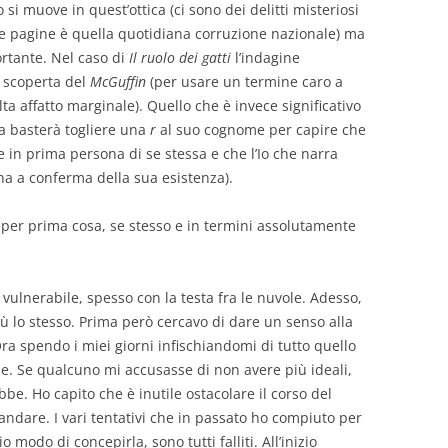
 muove in quest’ottica (ci sono dei delitti misteriosi
sue pagine è quella quotidiana corruzione nazionale) ma
ortante. Nel caso di
Il ruolo dei gatti
l’indagine
a scoperta del
McGuffin
(per usare un termine caro a
ta affatto marginale). Quello che è invece significativo
ma basterà togliere una
r
al suo cognome per capire che
re in prima persona di se stessa e che l’Io che narra
ina a conferma della sua esistenza).
, per prima cosa, se stesso e in termini assolutamente
a vulnerabile, spesso con la testa fra le nuvole. Adesso,
ù lo stesso. Prima però cercavo di dare un senso alla
Ora spendo i miei giorni infischiandomi di tutto quello
. Se qualcuno mi accusasse di non avere più ideali,
e. Ho capito che è inutile ostacolare il corso del
andare. I vari tentativi che in passato ho compiuto per
modo di concepirla, sono tutti falliti. All’inizio