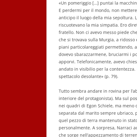
«Un pomeriggio […] puntai la macchina
E perdermi per il mondo, non mettere
anticipo il luogo della mia sepoltura.
riscuotevano la mia simpatia. Ero dir
fratello. Non ci avevo messo piede che
che si trovava sulla Murgia, a ridosso
piani particolareggiati permettendo,
dovevo sbarazzarmene, bruciarmi i pont
apporvi. Telefonicamente, avevo chiest
andato in visibilio per la contentezza.
spettacolo desolante» (p. 79).
Tutto sembra andare in rovina per l’a
interiore del protagonista). Ma sul po
nei quadri di Egon Schiele, ma meno d
separata dal marito sempre ubriaco, 
quel pezzo di terra mantenuto in stato 
personalmente. A sorpresa, Narraci acc
che sorge nell’appezzamento di terren