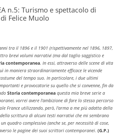
.5: Turismo e spettacolo di
GIOVANNI NUSCIS
” di Felice Muolo
GUIDO MICHELONE
KIKA BOHR
anni tra il 1896 e il 1901 (rispettivamente nel 1896, 1897,
MARINO MAGLIANI
tro brevi volumi narrativi (ma dal taglio saggistico e
ria contemporanea
. In essi, attraverso delle scene di vita
MATTEO TELARA
ruì in maniera straordinariamente efficace le vicende
MONICA MAZZITELLI
di costume del tempo suo. In particolare, i due ultimi
importanti e provocatorie su quello che si convenne, fin da
PASQUALE VITAGLIANO
ando
Storia contemporanea
questa mia breve serie a
oranei, vorrei avere l’ambizione di fare lo stesso percorso
RICCARDO FERRAZZI
atole France utilizzando, però, l’arma a me più adatta della
à della scrittura di alcuni testi narrativi che mi sembrano
ROBERTO PLEVANO
re un quadro complessivo (anche se, per necessità di cose,
STEFANIE GOLISCH
averso le pagine dei suoi scrittori contemporanei
.
(G.P.)