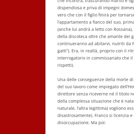
che incontra, trascurando marito e fig
dispendiosa e priva di impegni domesti
vero che con il figlio finirà per torn
l’appartamento a fianco del suo, prim
(anche lui andrà a letto con Rossana)
della discoteca oltre che amante dei g
continueranno ad abitarvi, nutriti da F
gatti”). Era, in realtà, proprio con il 
interrogatorio in commissariato che i
rispetti).
Una delle conseguenze della morte di 
del suo lavoro come impiegato dell’Hote
direttore senza riceverne né il titolo 
della complessa situazione che è nata 
naturale, l’altra legittima) vogliono es
disastrosamente). Franco si licenzia e s
disoccupazione. Ma poi: