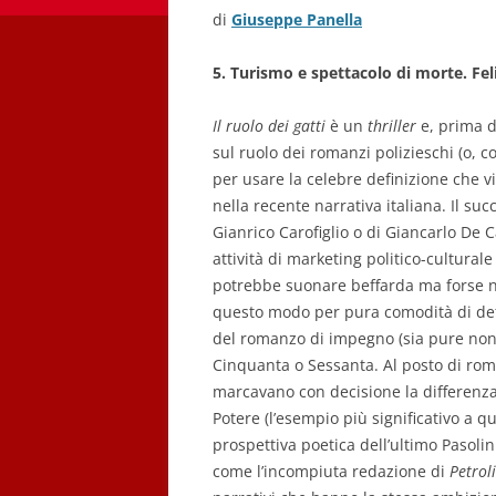
di
Giuseppe Panella
5. Turismo e spettacolo di morte. Fe
Il ruolo dei gatti
è un
thriller
e, prima d
sul ruolo dei romanzi polizieschi (o,
per usare la celebre definizione che v
nella recente narrativa italiana. Il su
Gianrico Carofiglio o di Giancarlo De 
attività di marketing politico-cultural
potrebbe suonare beffarda ma forse ne
questo modo per pura comodità di defini
del romanzo di impegno (sia pure non
Cinquanta o Sessanta. Al posto di ro
marcavano con decisione la differenza 
Potere (l’esempio più significativo a 
prospettiva poetica dell’ultimo Pasoli
come l’incompiuta redazione di
Petrol