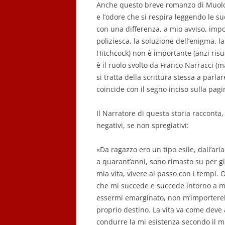
Anche questo breve romanzo di Muolo si
e l’odore che si respira leggendo le 
con una differenza, a mio avviso, imp
poliziesca, la soluzione dell’enigma, l
Hitchcock) non è importante (anzi risul
è il ruolo svolto da Franco Narracci (
si tratta della scrittura stessa a parla
coincide con il segno inciso sulla pag
Il Narratore di questa storia racconta
negativi, se non spregiativi:
«Da ragazzo ero un tipo esile, dall’ari
a quarant’anni, sono rimasto su per gi
mia vita, vivere al passo con i tempi. 
che mi succede e succede intorno a me
essermi emarginato, non m’importerebb
proprio destino. La vita va come deve 
condurre la mi esistenza secondo il mio 