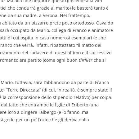
lio. Ma alla fine neppure questo (insieme alla vita
ci che condurrà grazie al marito) le basterà tanto è
arsene da sua madre, a Verona. Nel frattempo,
a abitato da un bizzarro prete poco ortodosso, Osvaldo
, sarà occupato da Mario, collega di Franco e animatore
atti di cui ospita in casa numerosi esemplari (e che
ranco che verrà, infatti, ribattezzato “il matto dei
ritrovamento del cadavere di quest’ultimo e il successivo
l romanzo era partito (come ogni buon
thriller
che si
Mario, tuttavia, sarà l’abbandono da parte di Franco
l “Torre Diroccata” (di cui, in realtà, è sempre stato il
né la corresponsione dello stipendio relativo) per colpa
dal fatto che entrambe le figlie di Eriberto (una
sere loro a dirigere l’albergo (e lo fanno, ma
i gode per un po’ l’ozio che gli deriva dalla