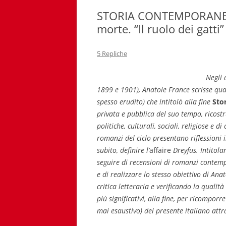
STORIA CONTEMPORANEA n
morte. “Il ruolo dei gatti
5 Repliche
Negli 
1899 e 1901), Anatole France scrisse quat
spesso erudito) che intitolò alla fine
Sto
privata e pubblica del suo tempo, ricost
politiche, culturali, sociali, religiose e 
romanzi del ciclo presentano riflessioni 
subito, definire l’
affaire
Dreyfus. Intitol
seguire di recensioni di romanzi contemp
e di realizzare lo stesso obiettivo di An
critica letteraria e verificando la qualit
più significativi, alla fine, per ricompor
mai esaustivo) del presente italiano attr