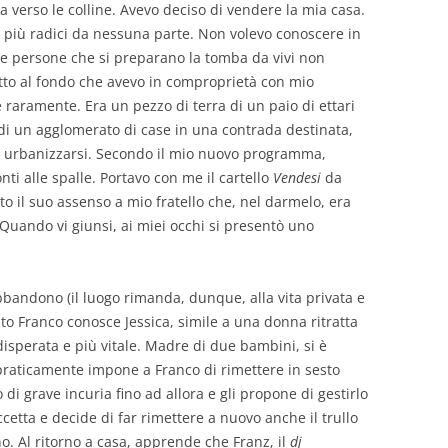
 verso le colline. Avevo deciso di vendere la mia casa.
 più radici da nessuna parte. Non volevo conoscere in
 Le persone che si preparano la tomba da vivi non
etto al fondo che avevo in comproprietà con mio
 raramente. Era un pezzo di terra di un paio di ettari
 di un agglomerato di case in una contrada destinata,
 a urbanizzarsi. Secondo il mio nuovo programma,
i alle spalle. Portavo con me il cartello
Vendesi
da
o il suo assenso a mio fratello che, nel darmelo, era
 Quando vi giunsi, ai miei occhi si presentò uno
bbandono (il luogo rimanda, dunque, alla vita privata e
sto Franco conosce Jessica, simile a una donna ritratta
isperata e più vitale. Madre di due bambini, si è
praticamente impone a Franco di rimettere in sesto
di grave incuria fino ad allora e gli propone di gestirlo
etta e decide di far rimettere a nuovo anche il trullo
o. Al ritorno a casa, apprende che Franz, il
dj