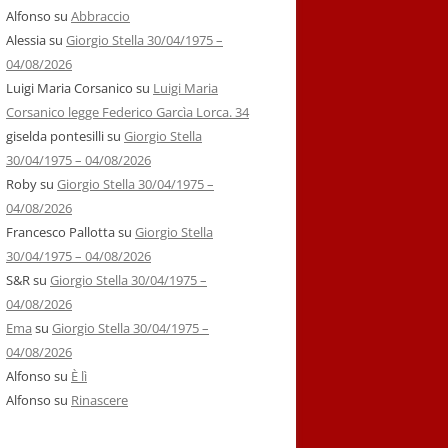
Alfonso
su
Abbraccio
Alessia
su
Giorgio Stella 30/04/1975 –
04/08/2026
Luigi Maria Corsanico
su
Luigi Maria
Corsanico legge Federico Garcìa Lorca. 34
giselda pontesilli
su
Giorgio Stella
30/04/1975 – 04/08/2026
Roby
su
Giorgio Stella 30/04/1975 –
04/08/2026
Francesco Pallotta
su
Giorgio Stella
30/04/1975 – 04/08/2026
S&R
su
Giorgio Stella 30/04/1975 –
04/08/2026
Ema
su
Giorgio Stella 30/04/1975 –
04/08/2026
Alfonso
su
È lì
Alfonso
su
Rinascere