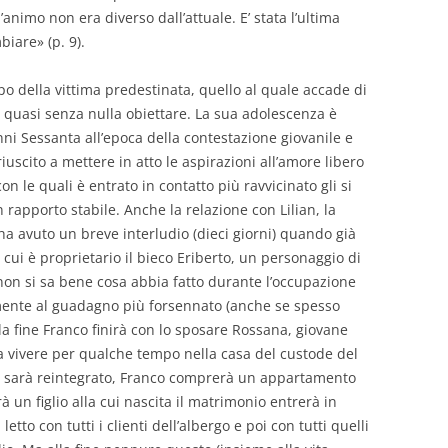
d’animo non era diverso dall’attuale. E’ stata l’ultima
biare» (p. 9).
po della vittima predestinata, quello al quale accade di
a quasi senza nulla obiettare. La sua adolescenza è
nni Sessanta all’epoca della contestazione giovanile e
iuscito a mettere in atto le aspirazioni all’amore libero
on le quali è entrato in contatto più ravvicinato gli si
rapporto stabile. Anche la relazione con Lilian, la
a avuto un breve interludio (dieci giorni) quando già
i cui è proprietario il bieco Eriberto, un personaggio di
non si sa bene cosa abbia fatto durante l’occupazione
amente al guadagno più forsennato (anche se spesso
 alla fine Franco finirà con lo sposare Rossana, giovane
a vivere per qualche tempo nella casa del custode del
e sarà reintegrato, Franco comprerà un appartamento
rà un figlio alla cui nascita il matrimonio entrerà in
tto con tutti i clienti dell’albergo e poi con tutti quelli