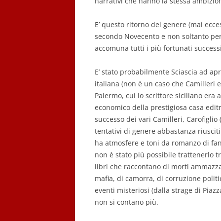
narrativi che hanno la stessa ambizio
E’ questo ritorno del genere (mai ecc
secondo Novecento e non soltanto per 
accomuna tutti i più fortunati successi 
E’ stato probabilmente Sciascia ad apr
italiana (non è un caso che Camilleri e
Palermo, cui lo scrittore siciliano era
economico della prestigiosa casa editric
successo dei vari Camilleri, Carofiglio
tentativi di genere abbastanza riuscit
ha atmosfere e toni da romanzo di fant
non è stato più possibile trattenerlo tr
libri che raccontano di morti ammazzati
mafia, di camorra, di corruzione politi
eventi misteriosi (dalla strage di Piaz
non si contano più.