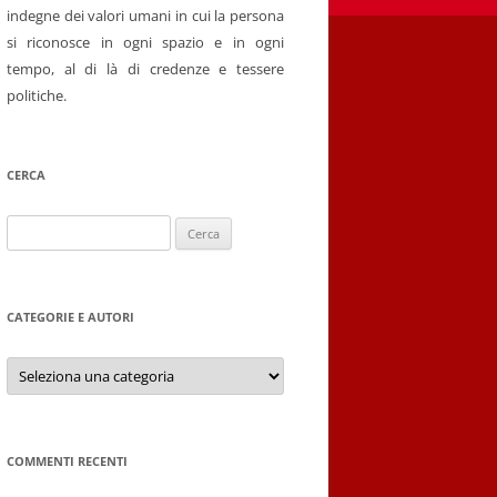
indegne dei valori umani in cui la persona
si riconosce in ogni spazio e in ogni
tempo, al di là di credenze e tessere
politiche.
CERCA
Ricerca
per:
CATEGORIE E AUTORI
Categorie
e
autori
COMMENTI RECENTI