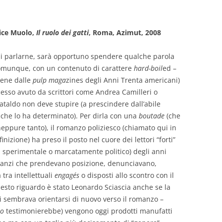
lice Muolo,
Il ruolo dei gatti
, Roma, Azimut, 20
08
i parlarne, sarà opportuno spendere qualche parola
 comunque, con un contenuto di carattere
hard-boil
ed –
iene dalle
pulp maga
zines degli Anni Trenta americani)
ccesso avuto da scrittori come Andrea Camilleri o
Cataldo non deve stupire (a prescindere dall’abile
e che lo ha determinato). Per dirla con una
boutade
(che
ppure tanto), il romanzo poliziesco (chiamato qui in
zione) ha preso il posto nel cuore dei lettori “forti”
 sperimentale o marcatamente politico) degli anni
manzi che prendevano posizione, denunciavano,
tra intellettuali
engagés
o disposti allo scontro con il
questo riguardo è stato Leonardo Sciascia anche se la
ni sembrava orientarsi di nuovo verso il romanzo –
io
testimonierebbe) vengono oggi prodotti manufatti