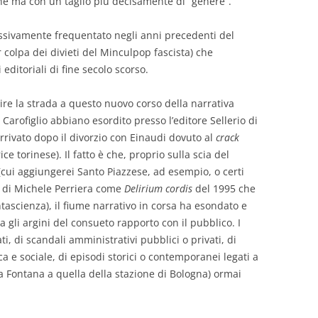
ne ma con un taglio più decisamente di “genere”.
essivamente frequentato negli anni precedenti del
colpa dei divieti del Minculpop fascista) che
editoriali di fine secolo scorso.
ire la strada a questo nuovo corso della narrativa
 Carofiglio abbiano esordito presso l’editore Sellerio di
 arrivato dopo il divorzio con Einaudi dovuto al
crack
e torinese). Il fatto è che, proprio sulla scia del
 (cui aggiungerei Santo Piazzese, ad esempio, o certi
i di Michele Perriera come
Delirium cordis
del 1995 che
ascienza), il fiume narrativo in corsa ha esondato e
a gli argini del consueto rapporto con il pubblico. I
, di scandali amministrativi pubblici o privati, di
ca e sociale, di episodi storici o contemporanei legati a
za Fontana a quella della stazione di Bologna) ormai