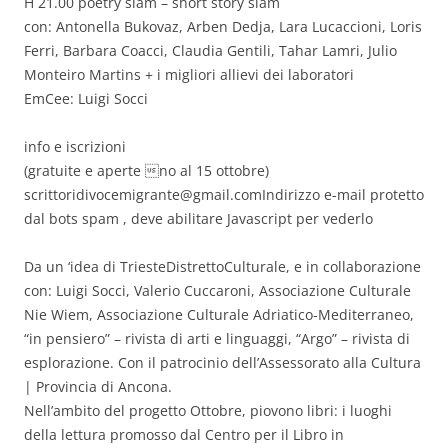
H 21.00 poetry slam – short story slam
con: Antonella Bukovaz, Arben Dedja, Lara Lucaccioni, Loris
Ferri, Barbara Coacci, Claudia Gentili, Tahar Lamri, Julio
Monteiro Martins + i migliori allievi dei laboratori
EmCee: Luigi Socci
info e iscrizioni
(gratuite e aperte no al 15 ottobre)
scrittoridivocemigrante@gmail.comIndirizzo
e-mail protetto
dal bots spam , deve abilitare Javascript per vederlo
Da un ‘idea di TriesteDistrettoCulturale, e in collaborazione
con: Luigi Socci, Valerio Cuccaroni, Associazione Culturale
Nie Wiem, Associazione Culturale Adriatico-Mediterraneo,
“in pensiero” – rivista di arti e linguaggi, “Argo” – rivista di
esplorazione. Con il patrocinio dell’Assessorato alla Cultura
| Provincia di Ancona.
Nell’ambito del progetto Ottobre, piovono libri: i luoghi
della lettura promosso dal Centro per il Libro in