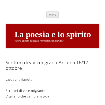
Vai
al
La poesia e lo spirito
contenuto
Potrà questa bellezza rovesciare il mondo?
Menu
Scrittori di voci migranti-Ancona 16/17
ottobre
Lascia una risposta
Scrittori di voce migrante
L’italiano che cambia lingua