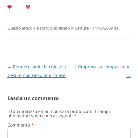
a
w
n
h
el
m
o
c
itt
k
at
e
ai
n
e
er
e
s
gr
l
di
b
dI
A
a
vi
Questo articolo è stato pubblicato in
Letture
il
14/10/2009
da
.
o
n
p
m
di
o
p
k
Navigazione
←
Rendere simili le chiese a
Un’improvvisa compassione
articolo
Gesù e non Gesù alle chiese
→
Lascia un commento
Il tuo indirizzo email non sarà pubblicato.
I campi
obbligatori sono contrassegnati
*
Commento
*