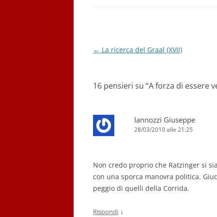
Navigazione
←
La ricerca del Graal (XVII)
articolo
16 pensieri su “
A forza di essere 
Iannozzi Giuseppe
28/03/2010 alle 21:25
Non credo proprio che Ratzinger si sia
con una sporca manovra politica. Giuda
peggio di quelli della Corrida.
↓
Rispondi