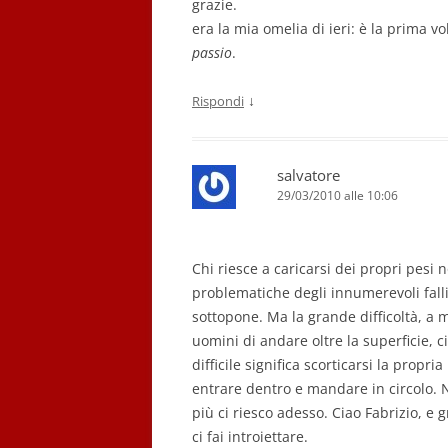
grazie.
era la mia omelia di ieri: è la prima v
passio
.
↓
Rispondi
salvatore
29/03/2010 alle 10:06
Chi riesce a caricarsi dei propri pesi 
problematiche degli innumerevoli fallim
sottopone. Ma la grande difficoltà, a 
uomini di andare oltre la superficie, c
difficile significa scorticarsi la propri
entrare dentro e mandare in circolo. N
più ci riesco adesso. Ciao Fabrizio, e 
ci fai introiettare.