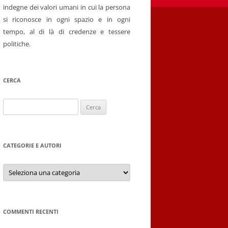
indegne dei valori umani in cui la persona
si riconosce in ogni spazio e in ogni
tempo, al di là di credenze e tessere
politiche.
CERCA
Ricerca
per:
CATEGORIE E AUTORI
Categorie
e
autori
COMMENTI RECENTI