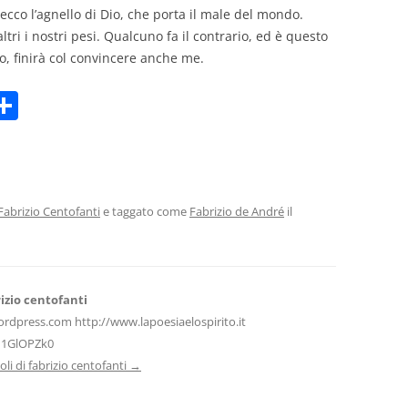
: ecco l’agnello di Dio, che porta il male del mondo.
ltri i nostri pesi. Qualcuno fa il contrario, ed è questo
to, finirà col convincere anche me.
C
m
o
i
n
di
vi
Fabrizio Centofanti
e taggato come
Fabrizio de André
il
di
izio centofanti
ordpress.com http://www.lapoesiaelospirito.it
H1GlOPZk0
icoli di fabrizio centofanti
→