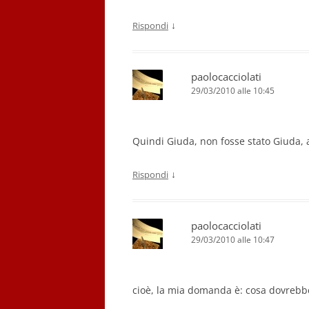
↓
Rispondi
paolocacciolati
29/03/2010 alle 10:45
Quindi Giuda, non fosse stato Giuda,
↓
Rispondi
paolocacciolati
29/03/2010 alle 10:47
cioè, la mia domanda è: cosa dovrebb