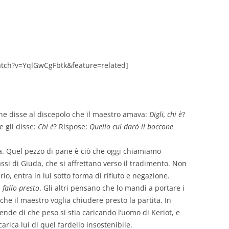
GIOVANNI NUSCIS
GUIDO MICHELONE
KIKA BOHR
tch?v=YqlGwCgFbtk&feature=related]
MARINO MAGLIANI
MATTEO TELARA
ne disse al discepolo che il maestro amava:
Digli, chi è
?
e gli disse:
Chi è
? Rispose:
MONICA MAZZITELLI
Quello cui darò il boccone
PASQUALE VITAGLIANO
stia. Quel pezzo di pane è ciò che oggi chiamiamo
ssi di Giuda, che si affrettano verso il tradimento. Non
RICCARDO FERRAZZI
ario, entra in lui sotto forma di rifiuto e negazione.
 fallo presto
. Gli altri pensano che lo mandi a portare i
ROBERTO PLEVANO
che il maestro voglia chiudere presto la partita. In
STEFANIE GOLISCH
nde di che peso si stia caricando l’uomo di Keriot, e
arica lui di quel fardello insostenibile.