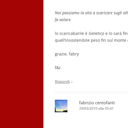
Noi passiamo la vita a scaricare sugli alt
fa volare.
lo scaricabarile è
Genetico
e lo sarà f
quell’insostenibile peso fin sul monte 
grazie, fabry
f&r
↓
Rispondi
fabrizio centofanti
29/03/2010 alle 05:41